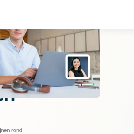
en
ijnen rond