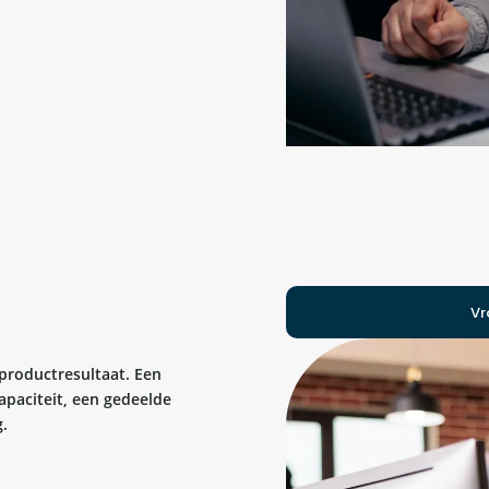
Vr
 productresultaat. Een
apaciteit, een gedeelde
.