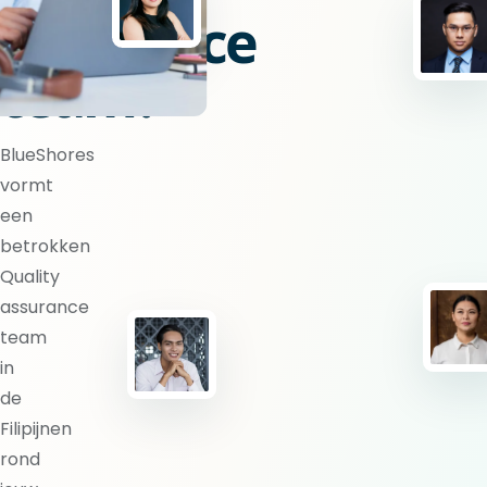
assurance
team?
BlueShores
vormt
een
betrokken
Quality
assurance
team
in
de
Filipijnen
rond