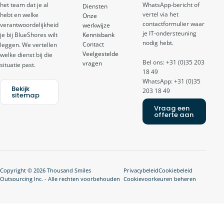
het team dat je al
WhatsApp-bericht of
Diensten
vertel via het
hebt en welke
Onze
contactformulier waar
verantwoordelijkheid
werkwijze
je IT-ondersteuning
je bij BlueShores wilt
Kennisbank
nodig hebt.
Contact
leggen. We vertellen
Veelgestelde
welke dienst bij die
Bel ons: +31 (0)35 203
vragen
situatie past.
18 49
WhatsApp: +31 (0)35
Bekijk
203 18 49
sitemap
Vraag een
offerte aan
Copyright © 2026 Thousand Smiles
Privacybeleid
Cookiebeleid
Outsourcing Inc. - Alle rechten voorbehouden
Cookievoorkeuren beheren