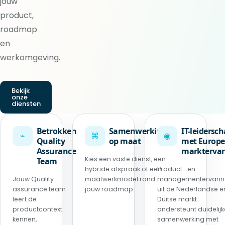
jouw
product,
roadmap
en
werkomgeving.
Bekijk
onze
diensten
Betrokken
Samenwerking
IT-leidersc
⌁
⌘
◉
Quality
op maat
met Europe
Assurance
marktervar
Kies een vaste dienst, een
Team
hybride afspraak of een
Product- en
Jouw Quality
maatwerkmodel rond
managementervari
assurance team
jouw roadmap.
uit de Nederlandse e
leert de
Duitse markt
productcontext
ondersteunt duidelijk
kennen,
samenwerking met