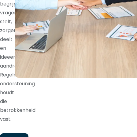
begrijpt,
vragen
stelt,
zorgen
deelt
en
ideeën
aandraagt.
Regelmatige
ondersteuning
houdt
die
betrokkenheid
vast.