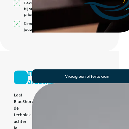
Flexibele capaciteit
bij veranderende
prioriteiten
Direct contact met
jouw team
IT-
Vraag een offerte aan
afdeling
Laat
BlueShores
de
techniek
achter
je