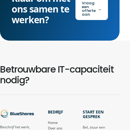
Vraag
ons samen te
een
→
offerte
aan
werken?
Betrouwbare IT-capaciteit
nodig?
BEDRIJF
START EEN
GESPREK
Home
Beschrijf het werk,
Bel, stuur een
Over ons