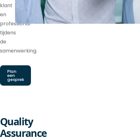
klant
en
professional
tijdens
de
samenwerking.
Plan
een
gesprek
Quality
Assurance