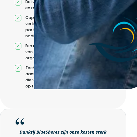
Deliverygovernance
en rapportage
Capaciteit via
vertrouwde
partners wanneer
nodig
Een model op maat
van jouw
organisatie
Technische
aansturing zonder
die volledig intern
op te bouwen
Dankzij BlueShores zijn onze kosten sterk