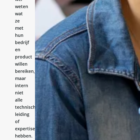
weten
wat
ze
met
hun
bedrijf
en
product
willen
bereiken,
maar
intern
niet
alle
technische
leiding
of
expertise
hebben.