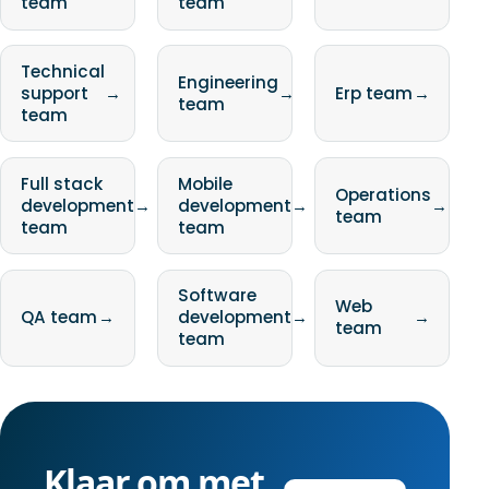
team
team
Technical
Engineering
support
→
→
Erp team
→
team
team
Full stack
Mobile
Operations
development
→
development
→
→
team
team
team
Software
Web
QA team
→
development
→
→
team
team
Klaar om met