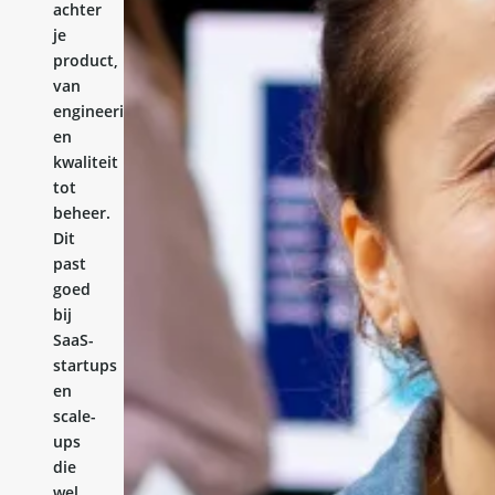
achter
je
product,
van
engineering
en
kwaliteit
tot
beheer.
Dit
past
goed
bij
SaaS-
startups
en
scale-
ups
die
wel