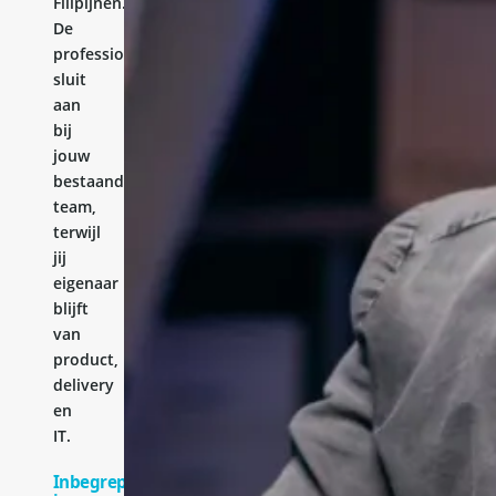
Filipijnen.
De
professional
sluit
aan
bij
jouw
bestaande
team,
terwijl
jij
eigenaar
blijft
van
product,
delivery
en
IT.
Inbegrepen