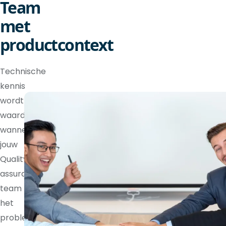
Team
met
productcontext
Technische
kennis
wordt
waardevoller
wanneer
jouw
Quality
assurance
team
het
probleem