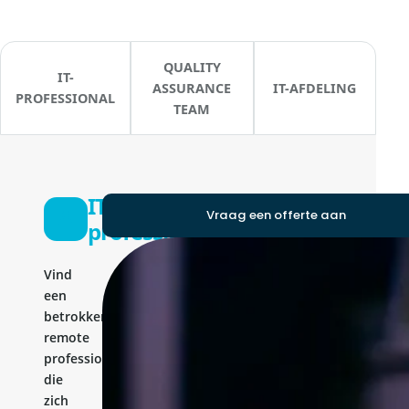
QUALITY
IT-
ASSURANCE
IT-AFDELING
PROFESSIONAL
TEAM
IT-
Vraag een offerte aan
professional
Vind
een
betrokken
remote
professional
die
zich