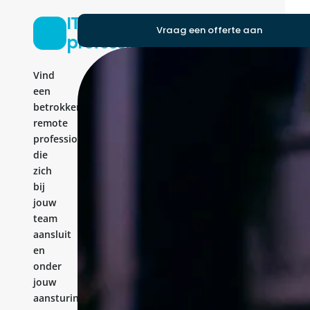
IT-
Vraag een offerte aan
professional
Vind
een
betrokken
remote
professional
die
zich
bij
jouw
team
aansluit
en
onder
jouw
aansturing