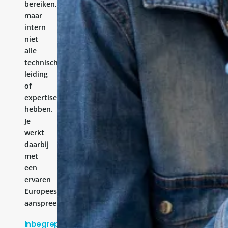
bereiken,
maar
intern
niet
alle
technische
leiding
of
expertise
hebben.
Je
werkt
daarbij
met
een
ervaren
Europees
aanspreekpunt.
Inbegrepen