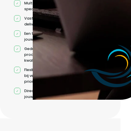
Multidisciplinaire
specialisten
Vaste
deliverycoördinatie
Een team rond
jouw roadmap
Gedeelde
processen en
kwaliteitsnormen
Flexibele capaciteit
bij veranderende
prioriteiten
Direct contact met
jouw team