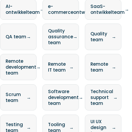
AI-
e-
SaaS-
→
→
→
ontwikkelteam
commerceontwikkelteam
ontwikkelteam
Quality
Quality
QA team
→
assurance
→
→
team
team
Remote
Remote
Remote
development
→
→
→
IT team
team
team
Software
Technical
Scrum
→
development
→
support
→
team
team
team
UI UX
Testing
Tooling
→
→
design
→
team
team