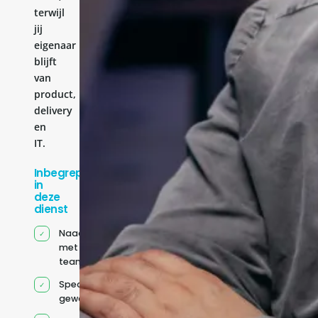
terwijl
jij
eigenaar
blijft
van
product,
delivery
en
IT.
Inbegrepen
in
deze
dienst
Naadloze integratie
met jouw bestaande
team
Specifiek voor jou
geworven profiel