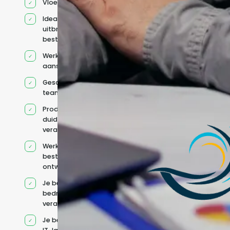
Vloeiend Engels
Ideaal voor het
uitbreiden van
bestaande capaciteit
Werkt onder jouw
aansturing
Geschikt voor hybride
teams
Productcontext en
duidelijke
verantwoordelijkheden
Werkt binnen jouw
bestaande
ontwikkelteam
Je behoudt jouw
bedrijfs- en IT-
verantwoordelijkheden
Je beheert jouw eigen