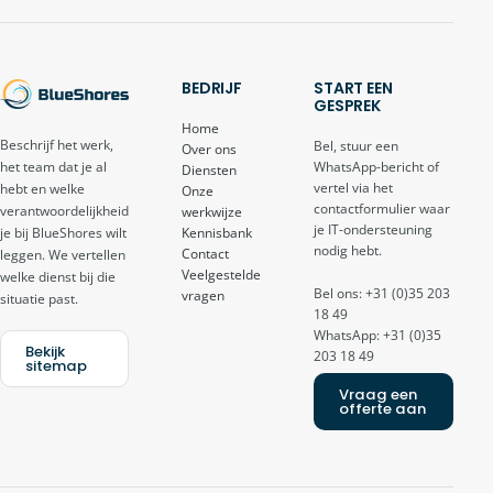
BEDRIJF
START EEN
GESPREK
Home
Beschrijf het werk,
Bel, stuur een
Over ons
het team dat je al
WhatsApp-bericht of
Diensten
vertel via het
hebt en welke
Onze
contactformulier waar
verantwoordelijkheid
werkwijze
je IT-ondersteuning
je bij BlueShores wilt
Kennisbank
nodig hebt.
Contact
leggen. We vertellen
Veelgestelde
welke dienst bij die
Bel ons: +31 (0)35 203
vragen
situatie past.
18 49
WhatsApp: +31 (0)35
Bekijk
203 18 49
sitemap
Vraag een
offerte aan