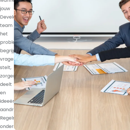
wanneer
jouw
Development
team
het
probleem
begrijpt,
vragen
stelt,
zorgen
deelt
en
ideeën
aandraagt.
Regelmatige
ondersteuning