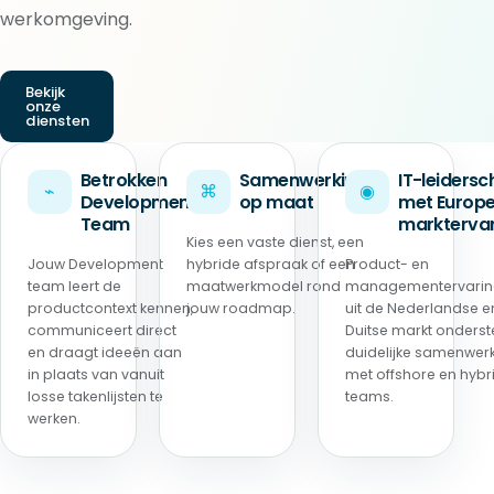
werkomgeving.
Bekijk
onze
diensten
Betrokken
Samenwerking
IT-leiders
⌁
⌘
◉
Development
op maat
met Europ
Team
marktervar
Kies een vaste dienst, een
Jouw Development
hybride afspraak of een
Product- en
team leert de
maatwerkmodel rond
managementervari
productcontext kennen,
jouw roadmap.
uit de Nederlandse e
communiceert direct
Duitse markt onderst
en draagt ideeën aan
duidelijke samenwer
in plaats van vanuit
met offshore en hybr
losse takenlijsten te
teams.
werken.