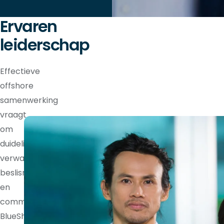
Ervaren
leiderschap
Effectieve
offshore
samenwerking
vraagt
om
duidelijke
verwachtingen,
beslisrechten
en
communicatieritmes.
BlueShores