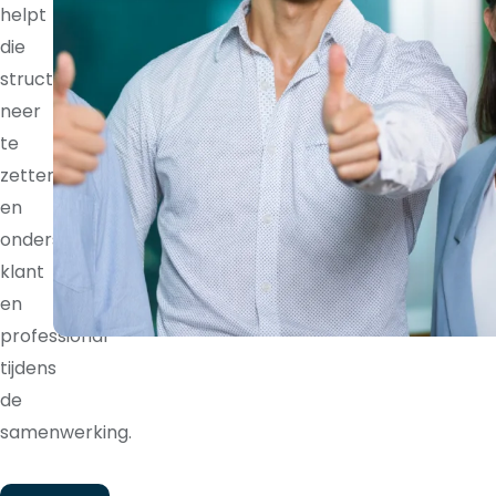
helpt
die
structuur
neer
te
zetten
en
ondersteunt
klant
en
professional
tijdens
de
samenwerking.