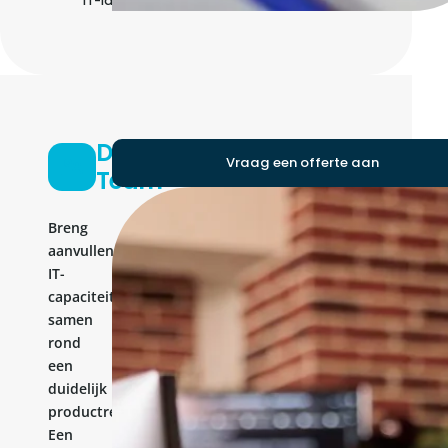
IT-landschap
Development
Vraag een offerte aan
Team
Breng
aanvullende
IT-
capaciteit
samen
rond
een
duidelijk
productresultaat.
Een