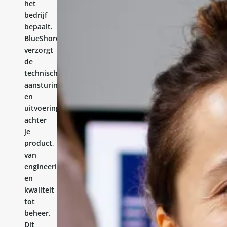
het
bedrijf
bepaalt.
BlueShores
verzorgt
de
technische
aansturing
en
uitvoering
achter
je
product,
van
engineering
en
kwaliteit
tot
beheer.
Dit