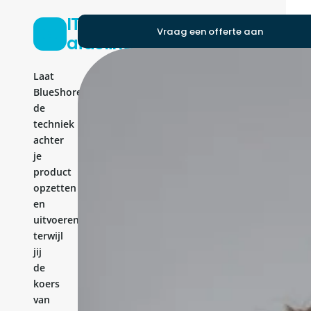
IT-
Vraag een offerte aan
afdeling
Laat
BlueShores
de
techniek
achter
je
product
opzetten
en
uitvoeren,
terwijl
jij
de
koers
van