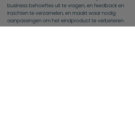
business behoeftes uit te vragen, en feedback en
inzichten te verzamelen, en maakt waar nodig
aanpassingen om het eindproduct te verbeteren.
Met BlueShores weet je zeker dat je projecten
worden behandeld met technische expertise en
een sterke focus op waarde voor jouw bedrijf en
de eindgebruikers.
Dit is mogelijk ook interessant voor
jou
Bij BlueShores bieden we niet alleen mobiele
ontwikkelingsteams aan, maar ook vele andere
ontwikkelingsteams. Hier is een selectie van andere
ontwikkelingsteams die wellicht ook interessant zijn voor
jou: