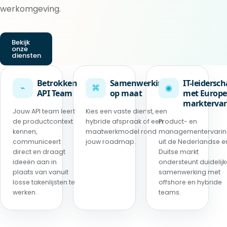
werkomgeving.
Bekijk
onze
diensten
Betrokken
Samenwerking
IT-leidersc
⌁
⌘
◉
API Team
op maat
met Europe
marktervar
Jouw API team leert
Kies een vaste dienst, een
de productcontext
hybride afspraak of een
Product- en
kennen,
maatwerkmodel rond
managementervari
communiceert
jouw roadmap.
uit de Nederlandse e
direct en draagt
Duitse markt
ideeën aan in
ondersteunt duidelijk
plaats van vanuit
samenwerking met
losse takenlijsten te
offshore en hybride
werken.
teams.