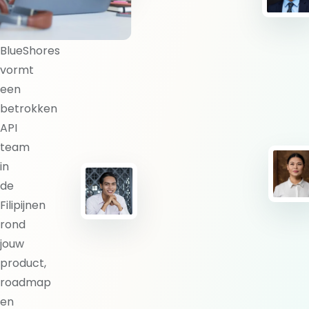
team?
BlueShores
vormt
een
betrokken
API
team
in
de
Filipijnen
rond
jouw
product,
roadmap
en