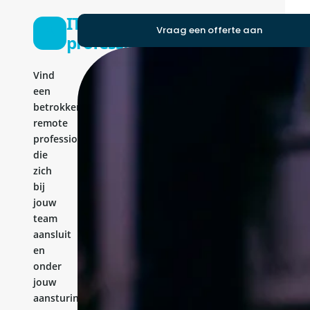
IT-
Vraag een offerte aan
professional
Vind
een
betrokken
remote
professional
die
zich
bij
jouw
team
aansluit
en
onder
jouw
aansturing