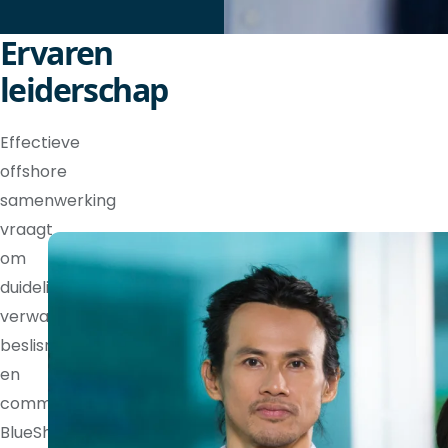
Ervaren
leiderschap
Effectieve
offshore
samenwerking
vraagt
om
duidelijke
verwachtingen,
beslisrechten
en
communicatieritmes.
BlueShores