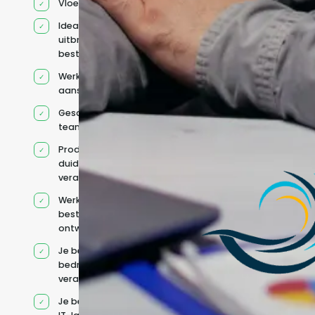
Vloeiend Engels
Ideaal voor het
uitbreiden van
bestaande capaciteit
Werkt onder jouw
aansturing
Geschikt voor hybride
teams
Productcontext en
duidelijke
verantwoordelijkheden
Werkt binnen jouw
bestaande
ontwikkelteam
Je behoudt jouw
bedrijfs- en IT-
verantwoordelijkheden
Je beheert jouw eigen