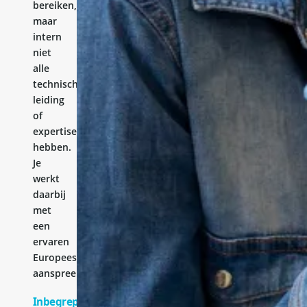
bereiken,
maar
intern
niet
alle
technische
leiding
of
expertise
hebben.
Je
werkt
daarbij
met
een
ervaren
Europees
aanspreekpunt.
Inbegrepen