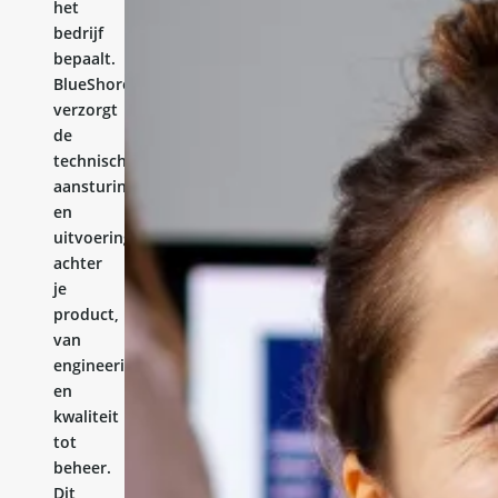
het
bedrijf
bepaalt.
BlueShores
verzorgt
de
technische
aansturing
en
uitvoering
achter
je
product,
van
engineering
en
kwaliteit
tot
beheer.
Dit