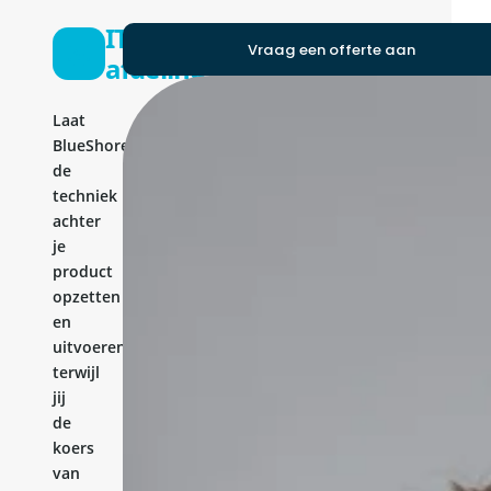
IT-
Vraag een offerte aan
afdeling
Laat
BlueShores
de
techniek
achter
je
product
opzetten
en
uitvoeren,
terwijl
jij
de
koers
van