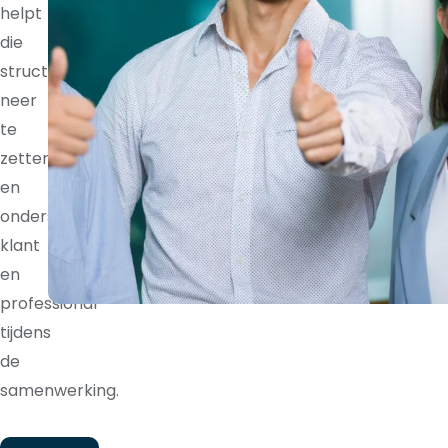
helpt
die
structuur
neer
te
zetten
en
ondersteunt
klant
en
professional
tijdens
de
samenwerking.