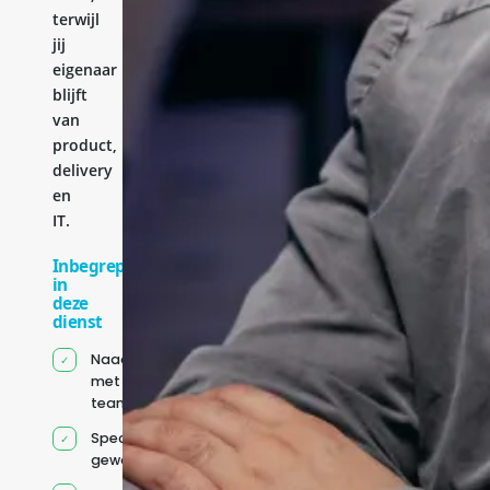
terwijl
jij
eigenaar
blijft
van
product,
delivery
en
IT.
Inbegrepen
in
deze
dienst
Naadloze integratie
met jouw bestaande
team
Specifiek voor jou
geworven profiel