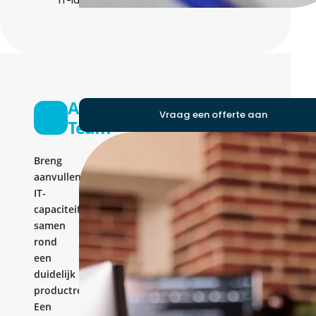
IT-landschap
API
Vraag een offerte aan
Team
Breng
aanvullende
IT-
capaciteit
samen
rond
een
duidelijk
productresultaat.
Een