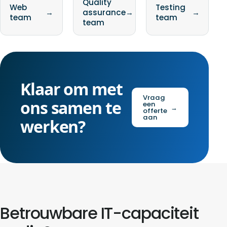
Quality
Web
Testing
→
assurance
→
→
team
team
team
Klaar om met
Vraag
ons samen te
een
→
offerte
aan
werken?
Betrouwbare IT-capaciteit