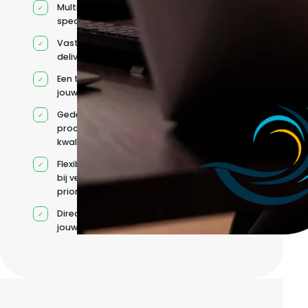
Multidisciplinaire
specialisten
Vaste
deliverycoördinatie
Een team rond
jouw roadmap
Gedeelde
processen en
kwaliteitsnormen
Flexibele capaciteit
bij veranderende
prioriteiten
Direct contact met
jouw team