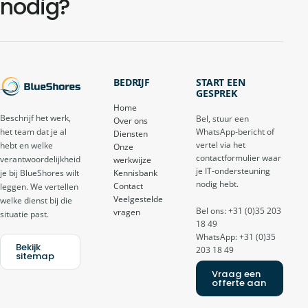
nodig?
BEDRIJF
START EEN
GESPREK
Home
Beschrijf het werk,
Bel, stuur een
Over ons
het team dat je al
WhatsApp-bericht of
Diensten
vertel via het
hebt en welke
Onze
contactformulier waar
verantwoordelijkheid
werkwijze
je IT-ondersteuning
je bij BlueShores wilt
Kennisbank
nodig hebt.
Contact
leggen. We vertellen
Veelgestelde
welke dienst bij die
Bel ons: +31 (0)35 203
vragen
situatie past.
18 49
WhatsApp: +31 (0)35
Bekijk
203 18 49
sitemap
Vraag een
offerte aan