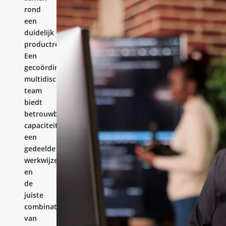
rond
een
duidelijk
productresultaat.
Een
gecoördineerd
multidisciplinair
team
biedt
betrouwbare
capaciteit,
een
gedeelde
werkwijze
en
de
juiste
combinatie
van