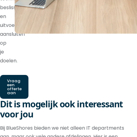
beslissingen
en
uitvoering
aansluiten
op
je
doelen.
Vraag
een
offerte
aan
Dit is mogelijk ook interessant
voor jou
Bij BlueShores bieden we niet alleen IT departments
aan, maar ook vele andere afdelingen. Hier is een