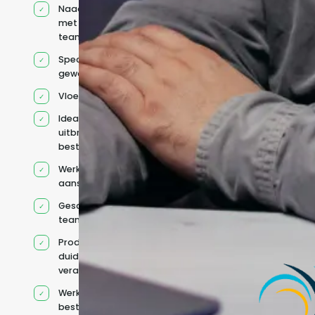
Naadloze integratie
met jouw bestaande
team
Specifiek voor jou
geworven profiel
Vloeiend Engels
Ideaal voor het
uitbreiden van
bestaande capaciteit
Werkt onder jouw
aansturing
Geschikt voor hybride
teams
Productcontext en
duidelijke
verantwoordelijkheden
Werkt binnen jouw
bestaande