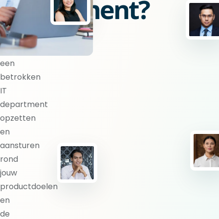
department?
BlueShores
kan
een
betrokken
IT
department
opzetten
en
aansturen
rond
jouw
productdoelen
en
de