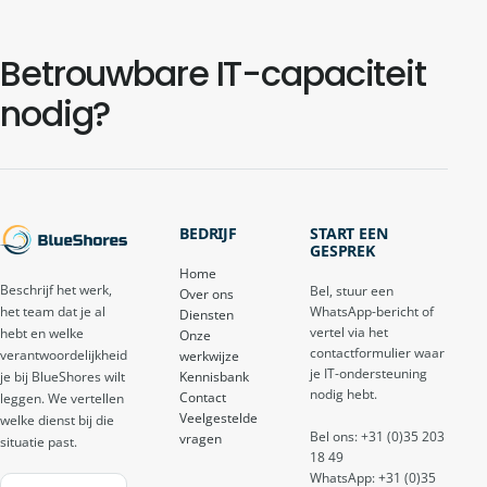
Betrouwbare IT-capaciteit
nodig?
BEDRIJF
START EEN
GESPREK
Home
Beschrijf het werk,
Bel, stuur een
Over ons
het team dat je al
WhatsApp-bericht of
Diensten
vertel via het
hebt en welke
Onze
contactformulier waar
verantwoordelijkheid
werkwijze
je IT-ondersteuning
je bij BlueShores wilt
Kennisbank
nodig hebt.
Contact
leggen. We vertellen
Veelgestelde
welke dienst bij die
Bel ons: +31 (0)35 203
vragen
situatie past.
18 49
WhatsApp: +31 (0)35