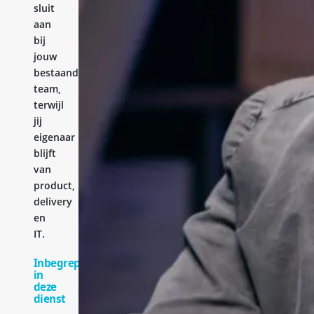
sluit
aan
bij
jouw
bestaande
team,
terwijl
jij
eigenaar
blijft
van
product,
delivery
en
IT.
Inbegrepen
in
deze
dienst