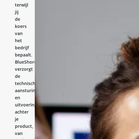
terwijl
jij
de
koers
van
het
bedrijf
bepaalt.
BlueShores
verzorgt
de
technische
aansturing
en
uitvoering
achter
je
product,
van