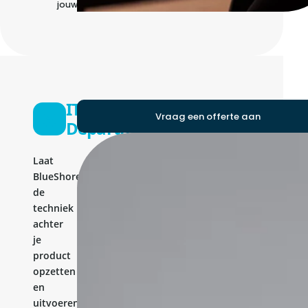
jouw team
IT
Vraag een offerte aan
Department
Laat
BlueShores
de
techniek
achter
je
product
opzetten
en
uitvoeren,