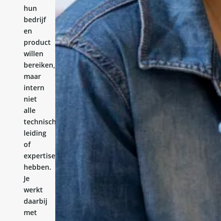
hun
bedrijf
en
product
willen
bereiken,
maar
intern
niet
alle
technische
leiding
of
expertise
hebben.
Je
werkt
daarbij
met