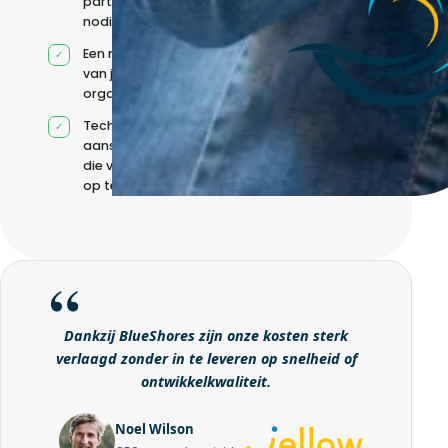
partners wanneer
nodig
Een model op maat
van jouw
organisatie
Technische
aansturing zonder
die volledig intern
op te bouwen
Dankzij BlueShores zijn onze kosten sterk
verlaagd zonder in te leveren op snelheid of
ontwikkelkwaliteit.
Noel Wilson