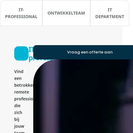
IT-
IT
ONTWIKKELTEAM
PROFESSIONAL
DEPARTMENT
IT-
Vraag een offerte aan
professional
Vind
een
betrokken
remote
professional
die
zich
bij
jouw
team