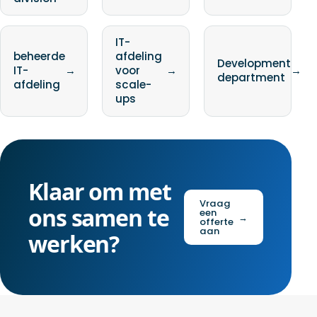
IT-
beheerde
afdeling
Development
IT-
→
voor
→
→
department
afdeling
scale-
ups
Klaar om met
Vraag
ons samen te
een
→
offerte
aan
werken?