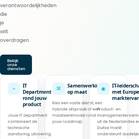
verantwoordelijkheden
die
je
wilt
overdragen.
Bekijk
onze
diensten
IT
Samenwerking
IT-leidersc
⌁
⌘
◉
Department
op maat
met Europe
rond jouw
marktervar
Kies een vaste dienst, een
product
hybride afspraak of een
Product- en
Jouw IT department
maatwerkmodel rond
managementervari
combineert de
jouw roadmap.
uit de Nederlandse e
technische
Duitse markt
aansturing, uitvoering
ondersteunt duidelijk