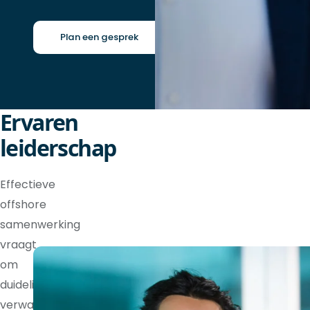
Plan een gesprek
Ervaren
leiderschap
Effectieve
offshore
samenwerking
vraagt
om
duidelijke
verwachtingen,