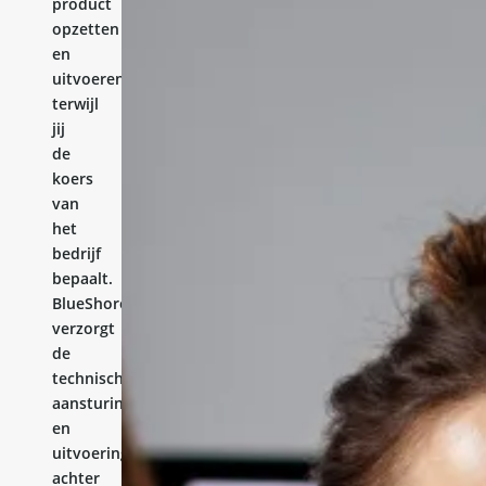
product
opzetten
en
uitvoeren,
terwijl
jij
de
koers
van
het
bedrijf
bepaalt.
BlueShores
verzorgt
de
technische
aansturing
en
uitvoering
achter