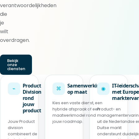
verantwoordelijkheden
die
je
wilt
overdragen.
Bekijk
onze
diensten
Product
Samenwerking
IT-leidersc
⌁
⌘
◉
Division
op maat
met Europe
rond
marktervar
Kies een vaste dienst, een
jouw
hybride afspraak of een
Product- en
product
maatwerkmodel rond
managementervari
Jouw Product
jouw roadmap.
uit de Nederlandse e
division
Duitse markt
combineert de
ondersteunt duidelijk