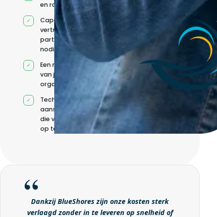
en rapportage
Capaciteit via
vertrouwde
partners wanneer
nodig
Een model op maat
van jouw
organisatie
Technische
aansturing zonder
die volledig intern
op te bouwen
Dankzij BlueShores zijn onze kosten sterk
verlaagd zonder in te leveren op snelheid of