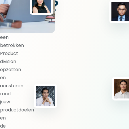
division?
BlueShores
kan
een
betrokken
Product
division
opzetten
en
aansturen
rond
jouw
productdoelen
en
de