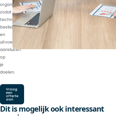
organisatie,
zodat
technische
beslissingen
en
uitvoering
aansluiten
op
je
doelen.
Vraag
een
offerte
aan
Dit is mogelijk ook interessant