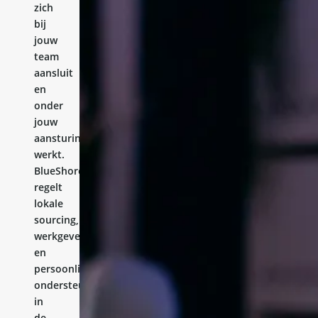
zich
bij
jouw
team
aansluit
en
onder
jouw
aansturing
werkt.
BlueShores
regelt
lokale
sourcing,
werkgeverschap
en
persoonlijke
ondersteuning
in
de