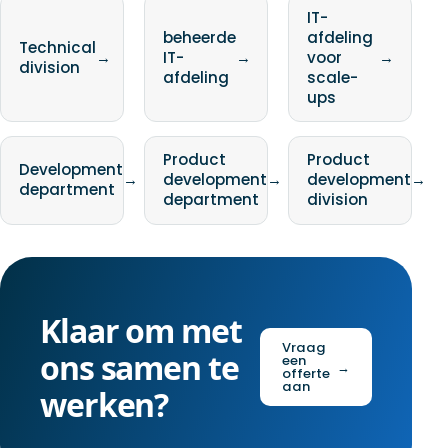
IT-
beheerde
afdeling
Technical
→
IT-
→
voor
→
division
afdeling
scale-
ups
Product
Product
Development
→
development
→
development
→
department
department
division
Klaar om met
Vraag
ons samen te
een
→
offerte
aan
werken?