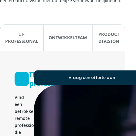
een Product division met duidelijke verantwoordelijkheden.
IT-
PRODUCT
ONTWIKKELTEAM
PROFESSIONAL
DIVISION
IT-
Vraag een offerte aan
professional
Vind
een
betrokken
remote
professional
die