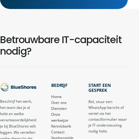
Betrouwbare IT-capaciteit
nodig?
BEDRIJF
START EEN
GESPREK
Home
Beschrijf het werk,
Bel, stuur een
Over ons
het team dat je al
WhatsApp-bericht of
Diensten
vertel via het
hebt en welke
Onze
contactformulier waar
verantwoordelijkheid
werkwijze
je IT-ondersteuning
je bij BlueShores wilt
Kennisbank
nodig hebt.
Contact
leggen. We vertellen
Veelgestelde
welke dienst bij die