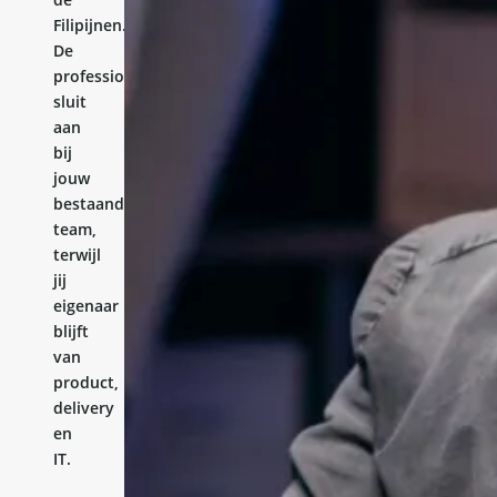
Filipijnen.
De
professional
sluit
aan
bij
jouw
bestaande
team,
terwijl
jij
eigenaar
blijft
van
product,
delivery
en
IT.