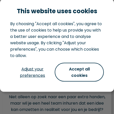
Hybride team situatie
This website uses cookies
Taakgedreven
Werkt binnen jouw bestaande development
By choosing "Accept all cookies", you agree to
the use of cookies to help us provide you with
team
a better user experience and to analyse
Aandacht blijft verdeeld tussen IT en bedrijf
website usage. By clicking "Adjust your
Je beheert je eigen IT landschap
preferences", you can choose which cookies
to allow.
Lees verder
Adjust your
Accept all
preferences
cookies
Development team
Niet alleen op zoek naar een paar extra handen,
maar wil je een heel team inhuren dat een idee
kan omzetten in realiteit voor jou en je bedrijf?