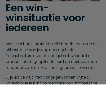
Een win-
winsituatie voor
iedereen
Met BlueShores profiteren alle betrokkenen van het
uitbesteden van je engineering­divisie.
Eindgebruikers ervaren een gebruiksvriendelijk
product, dat is geoptimaliseerd op basis van hun
feedback voor een optimale gebruikerservaring.
Jij plukt de vruchten van je gewonnen vrijheid,
waardoor je je kunt concentreren op strategische
initiatieven en bedrijfsgroei, terwijl wij de
complexiteit van je engineering­divisie beheren.
Deze samenwerking verlicht niet alleen de stress,