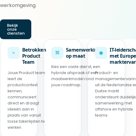
werkomgeving.
Bekijk
onze
diensten
Betrokken
Samenwerking
IT-leidersc
⌁
⌘
◉
Product
op maat
met Europe
Team
marktervar
Kies een vaste dienst, een
Jouw Product team
hybride afspraak of een
Product- en
leert de
maatwerkmodel rond
managementervari
productcontext
jouw roadmap.
uit de Nederlandse e
kennen,
Duitse markt
communiceert
ondersteunt duidelijk
direct en draagt
samenwerking met
ideeën aan in
offshore en hybride
plaats van vanuit
teams.
losse takenlijsten te
werken.