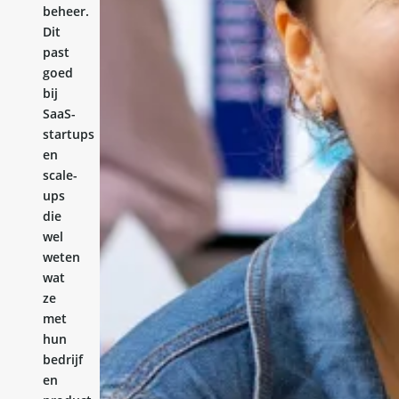
beheer.
Dit
past
goed
bij
SaaS-
startups
en
scale-
ups
die
wel
weten
wat
ze
met
hun
bedrijf
en