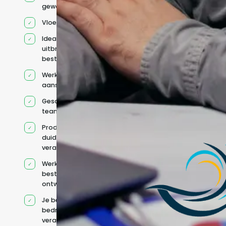
geworven profiel
Vloeiend Engels
Ideaal voor het
uitbreiden van
bestaande capaciteit
Werkt onder jouw
aansturing
Geschikt voor hybride
teams
Productcontext en
duidelijke
verantwoordelijkheden
Werkt binnen jouw
bestaande
ontwikkelteam
Je behoudt jouw
bedrijfs- en IT-
verantwoordelijkheden