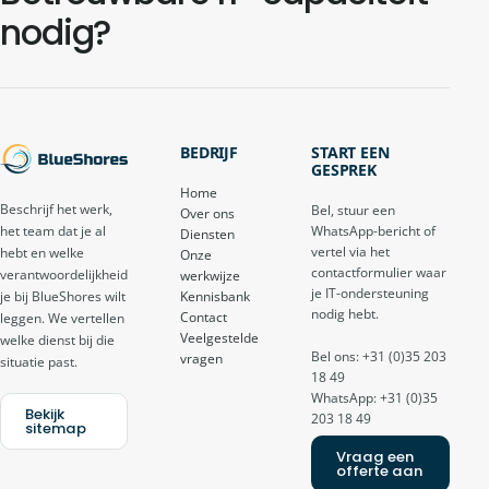
nodig?
BEDRIJF
START EEN
GESPREK
Home
Beschrijf het werk,
Bel, stuur een
Over ons
het team dat je al
WhatsApp-bericht of
Diensten
vertel via het
hebt en welke
Onze
contactformulier waar
verantwoordelijkheid
werkwijze
je IT-ondersteuning
je bij BlueShores wilt
Kennisbank
nodig hebt.
Contact
leggen. We vertellen
Veelgestelde
welke dienst bij die
Bel ons: +31 (0)35 203
vragen
situatie past.
18 49
WhatsApp: +31 (0)35
Bekijk
203 18 49
sitemap
Vraag een
offerte aan