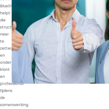
BlueShores
helpt
die
structuur
neer
te
zetten
en
ondersteunt
klant
en
professional
tijdens
de
samenwerking.