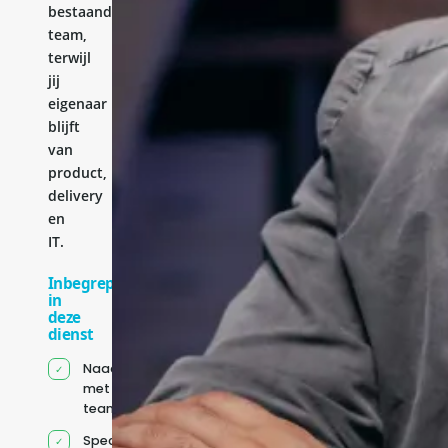
bestaande
team,
terwijl
jij
eigenaar
blijft
van
product,
delivery
en
IT.
Inbegrepen
in
deze
dienst
Naadloze integratie
met jouw bestaande
team
Specifiek voor jou