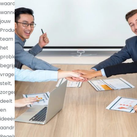
waardevoller
wanneer
jouw
Product
team
het
probleem
begrijpt,
vragen
stelt,
zorgen
deelt
en
ideeën
aandraagt.
Regelmatige