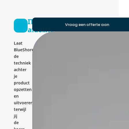
IT-
Vraag een offerte aan
afdeling
Laat
BlueShores
de
techniek
achter
je
product
opzetten
en
uitvoeren,
terwijl
jij
de