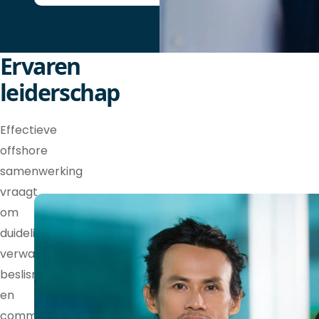
Ervaren
leiderschap
Effectieve
offshore
samenwerking
vraagt
om
duidelijke
verwachtingen,
beslisrechten
en
communicatieritmes.