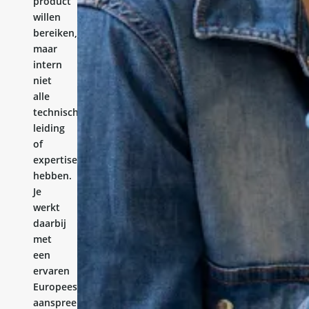
product
willen
bereiken,
maar
intern
niet
alle
technische
leiding
of
expertise
hebben.
Je
werkt
daarbij
met
een
ervaren
Europees
aanspreekpunt.