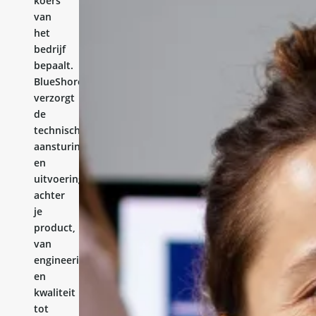
koers
van
het
bedrijf
bepaalt.
BlueShores
verzorgt
de
technische
aansturing
en
uitvoering
achter
je
product,
van
engineering
en
kwaliteit
tot