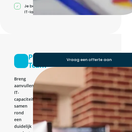
Je beheert jouw eigen
IT-landschap
Product
Vraag een offerte aan
Team
Breng
aanvullende
IT-
capaciteit
samen
rond
een
duidelijk