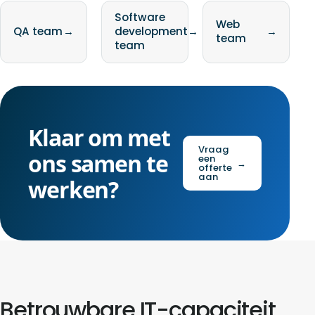
Software
Web
QA team
→
development
→
→
team
team
Klaar om met
Vraag
ons samen te
een
→
offerte
aan
werken?
Betrouwbare IT-capaciteit