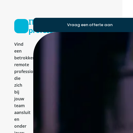
IT-
Vraag een offerte aan
professional
Vind
een
betrokken
remote
professional
die
zich
bij
jouw
team
aansluit
en
onder
jouw