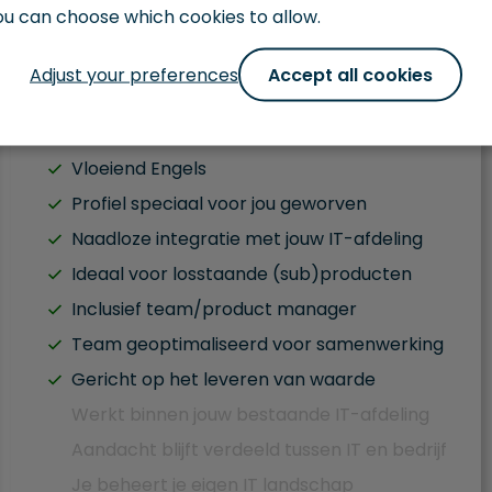
je ons jouw input geven, en wij zetten het om in
ou can choose which cookies to allow.
realiteit.
Adjust your preferences
Accept all cookies
Neem contact op
Vloeiend Engels
Profiel speciaal voor jou geworven
Naadloze integratie met jouw IT-afdeling
Ideaal voor losstaande (sub)producten
Inclusief team/product manager
Team geoptimaliseerd voor samenwerking
Gericht op het leveren van waarde
Werkt binnen jouw bestaande IT-afdeling
Aandacht blijft verdeeld tussen IT en bedrijf
Je beheert je eigen IT landschap