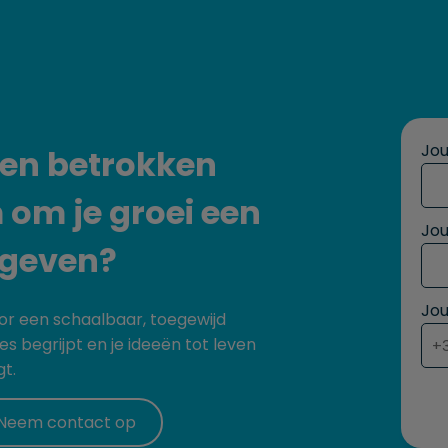
Jo
een betrokken
om je groei een
Jou
 geven?
Jo
r een schaalbaar, toegewijd
 begrijpt en je ideeën tot leven
t.
Neem contact op