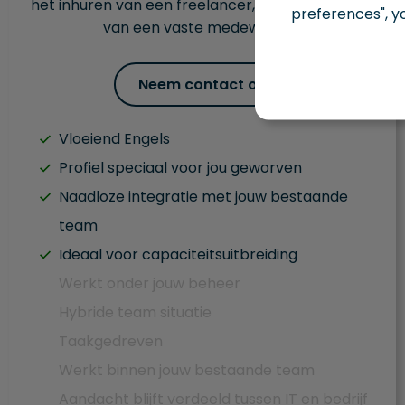
het inhuren van een freelancer, tegen de kosten
preferences", y
van een vaste medewerker.
Neem contact op
Vloeiend Engels
Profiel speciaal voor jou geworven
Naadloze integratie met jouw bestaande
team
Ideaal voor capaciteitsuitbreiding
Werkt onder jouw beheer
Hybride team situatie
Taakgedreven
Werkt binnen jouw bestaande team
Aandacht blijft verdeeld tussen IT en bedrijf