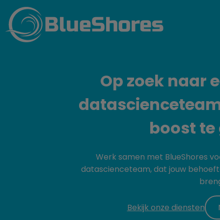
BlueShores
Op zoek naar 
datascienceteam 
boost te
Werk samen met BlueShores voo
datascienceteam, dat jouw behoeftes
breng
Bekijk onze diensten