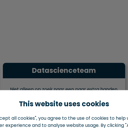
Datascienceteam
Niet alleen op zoek naar een paar extra handen,
maar wil je een heel team inhuren dat een idee
This website uses cookies
kan omzetten in realiteit voor jou en je bedrijf?
Zoek dan niet verder!
ept all cookies", you agree to the use of cookies to help
Met de BlueShores datascienceteam dienst kun
er experience and to analyse website usage. By clicking "