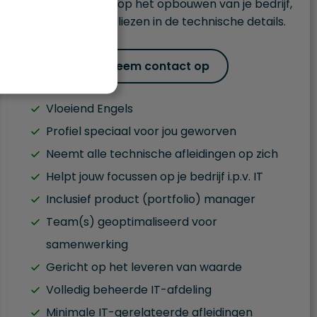
je kunt focussen op het opbouwen van je bedrijf,
zonder je te verliezen in de technische details.
Neem contact op
Vloeiend Engels
Profiel speciaal voor jou geworven
Neemt alle technische afleidingen op zich
Helpt jouw focussen op je bedrijf i.p.v. IT
Inclusief product (portfolio) manager
Team(s) geoptimaliseerd voor
samenwerking
Gericht op het leveren van waarde
Volledig beheerde IT-afdeling
Minimale IT-gerelateerde afleidingen