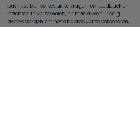
business behoeftes uit te vragen, en feedback en
inzichten te verzamelen, en maakt waar nodig
aanpassingen om het eindproduct te verbeteren.
Met BlueShores weet je zeker dat je projecten
worden behandeld met technische expertise en
een sterke focus op waarde voor jouw bedrijf en
de eindgebruikers.
Dit is mogelijk ook interessant voor
jou
Bij BlueShores bieden we niet alleen
automatiseringsteams aan, maar ook vele andere
ontwikkelingsteams. Hier is een selectie van andere
ontwikkelingsteams die wellicht ook interessant zijn voor
jou: