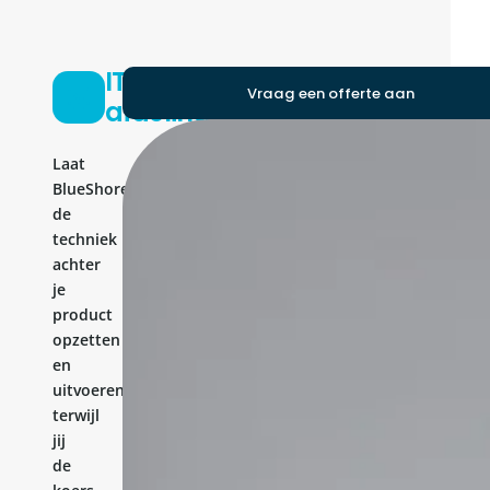
IT-
Vraag een offerte aan
afdeling
Laat
BlueShores
de
techniek
achter
je
product
opzetten
en
uitvoeren,
terwijl
jij
de