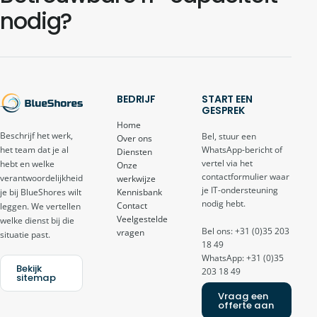
nodig?
BEDRIJF
START EEN
GESPREK
Home
Beschrijf het werk,
Bel, stuur een
Over ons
het team dat je al
WhatsApp-bericht of
Diensten
vertel via het
hebt en welke
Onze
contactformulier waar
verantwoordelijkheid
werkwijze
je IT-ondersteuning
je bij BlueShores wilt
Kennisbank
nodig hebt.
Contact
leggen. We vertellen
Veelgestelde
welke dienst bij die
Bel ons: +31 (0)35 203
vragen
situatie past.
18 49
WhatsApp: +31 (0)35
Bekijk
203 18 49
sitemap
Vraag een
offerte aan