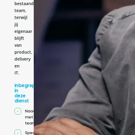
bestaande
team,
terwijl
jij
eigenaar
blijft
van
product,
delivery
en
IT.
Inbegrepen
in
deze
dienst
Naadloze integratie
met jouw bestaande
team
Specifiek voor jou