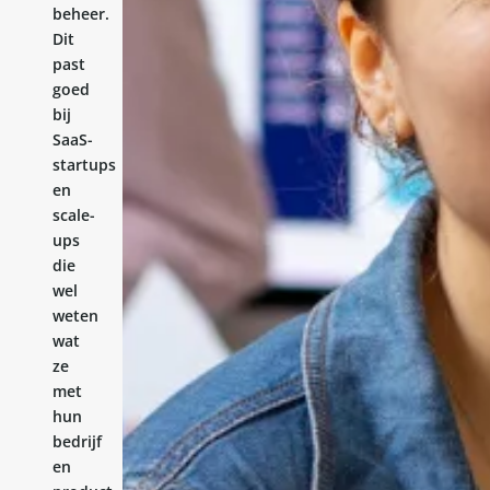
beheer.
Dit
past
goed
bij
SaaS-
startups
en
scale-
ups
die
wel
weten
wat
ze
met
hun
bedrijf
en