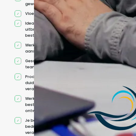
geworven profiel
Vloeiend Engels
Ideaal voor het
uitbreiden van
bestaande capaciteit
Werkt onder jouw
aansturing
Geschikt voor hybride
teams
Productcontext en
duidelijke
verantwoordelijkheden
Werkt binnen jouw
bestaande
ontwikkelteam
Je behoudt jouw
bedrijfs- en IT-
verantwoordelijkheden