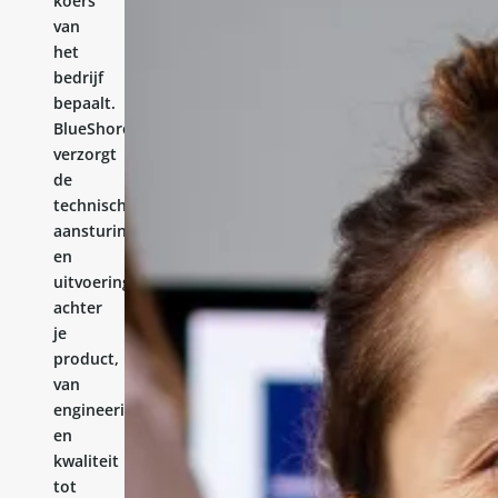
koers
van
het
bedrijf
bepaalt.
BlueShores
verzorgt
de
technische
aansturing
en
uitvoering
achter
je
product,
van
engineering
en
kwaliteit
tot