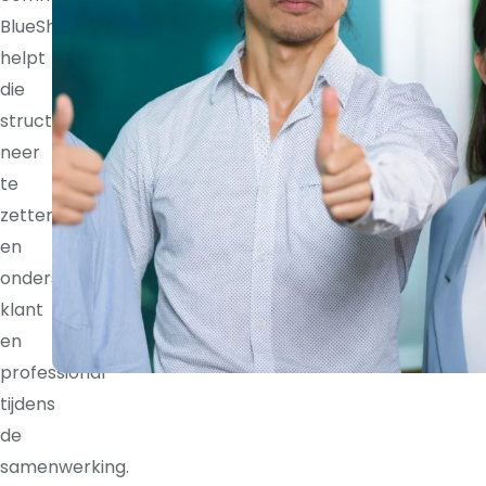
BlueShores
helpt
die
structuur
neer
te
zetten
en
ondersteunt
klant
en
professional
tijdens
de
samenwerking.