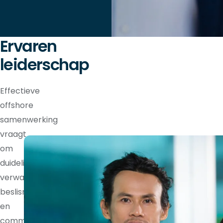
Ervaren
leiderschap
Effectieve
offshore
samenwerking
vraagt
om
duidelijke
verwachtingen,
beslisrechten
en
communicatieritmes.