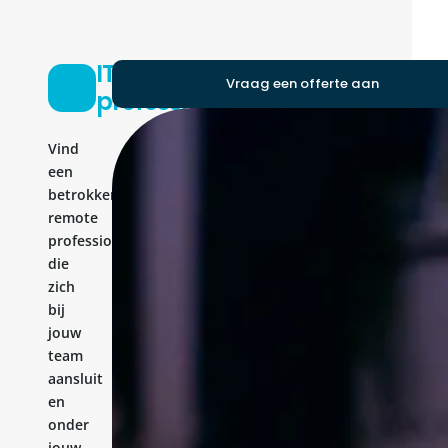
IT-
Vraag een offerte aan
professional
Vind
een
betrokken
remote
professional
die
zich
bij
jouw
team
aansluit
en
onder
jouw