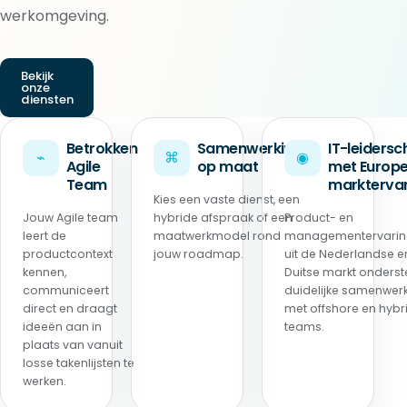
werkomgeving.
Bekijk
onze
diensten
Betrokken
Samenwerking
IT-leiders
⌁
⌘
◉
Agile
op maat
met Europ
Team
marktervar
Kies een vaste dienst, een
Jouw Agile team
hybride afspraak of een
Product- en
leert de
maatwerkmodel rond
managementervari
productcontext
jouw roadmap.
uit de Nederlandse e
kennen,
Duitse markt onderst
communiceert
duidelijke samenwer
direct en draagt
met offshore en hybr
ideeën aan in
teams.
plaats van vanuit
losse takenlijsten te
werken.