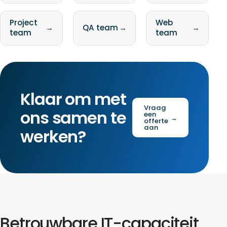
Project
Web
→
QA team
→
→
team
team
Klaar om met
Vraag
ons samen te
een
→
offerte
aan
werken?
Betrouwbare IT-capaciteit