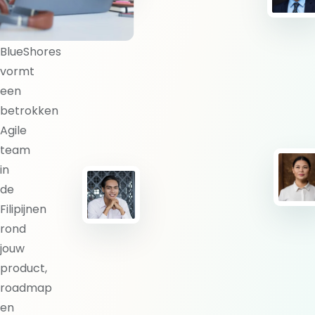
team?
BlueShores
vormt
een
betrokken
Agile
team
in
de
Filipijnen
rond
jouw
product,
roadmap
en