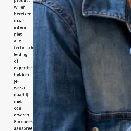
product
willen
bereiken,
maar
intern
niet
alle
technische
leiding
of
expertise
hebben.
Je
werkt
daarbij
met
een
ervaren
Europees
aanspreekpunt.