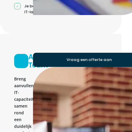
Je beheert jouw eigen
IT-landschap
Agile
Vraag een offerte aan
Team
Breng
aanvullende
IT-
capaciteit
samen
rond
een
duidelijk