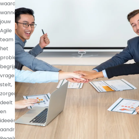
waardevoller
wanneer
jouw
Agile
team
het
probleem
begrijpt,
vragen
stelt,
zorgen
deelt
en
ideeën
aandraagt.
Regelmatige