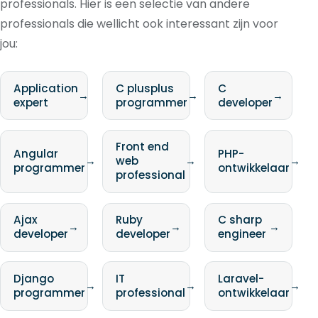
professionals. Hier is een selectie van andere
professionals die wellicht ook interessant zijn voor
jou:
Application
C plusplus
C
→
→
→
expert
programmer
developer
Front end
Angular
PHP-
→
web
→
→
programmer
ontwikkelaar
professional
Ajax
Ruby
C sharp
→
→
→
developer
developer
engineer
Django
IT
Laravel-
→
→
→
programmer
professional
ontwikkelaar