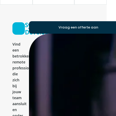
Symfony
Vraag een offerte aan
Developer
Vind
een
betrokken
remote
professional
die
zich
bij
jouw
team
aansluit
en
onder