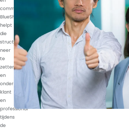
en
communicatieritmes.
BlueShores
helpt
die
structuur
neer
te
zetten
en
ondersteunt
klant
en
professional
tijdens
de