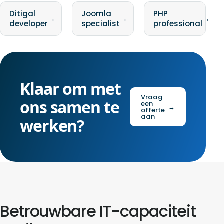
Ditigal
Joomla
PHP
→
→
→
developer
specialist
professional
Klaar om met
Vraag
ons samen te
een
→
offerte
aan
werken?
Betrouwbare IT-capaciteit