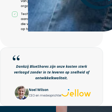
van jouw
organisatie
Technische
aansturing zonder
die volledig intern
op te bouwen
Dankzij BlueShores zijn onze kosten sterk
verlaagd zonder in te leveren op snelheid of
ontwikkelkwaliteit.
Noel Wilson
CEO en medeoprichter