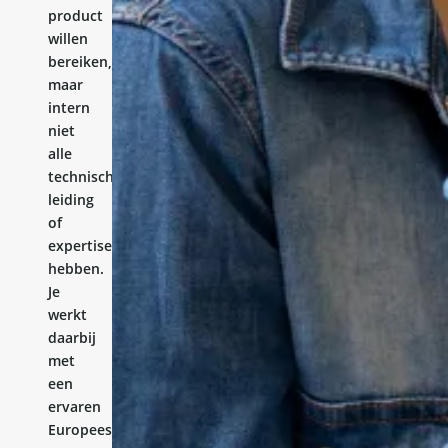
product
willen
bereiken,
maar
intern
niet
alle
technische
leiding
of
expertise
hebben.
Je
werkt
daarbij
met
een
ervaren
Europees