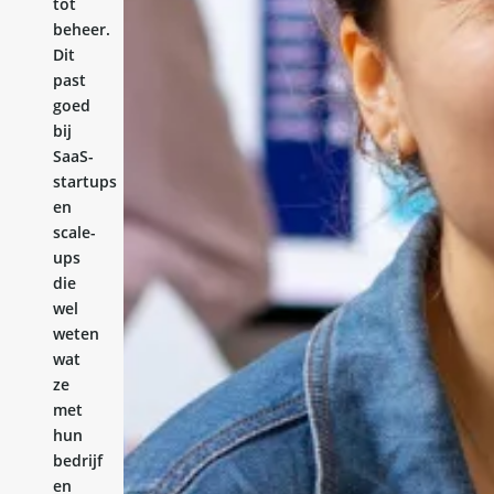
tot
beheer.
Dit
past
goed
bij
SaaS-
startups
en
scale-
ups
die
wel
weten
wat
ze
met
hun
bedrijf
en