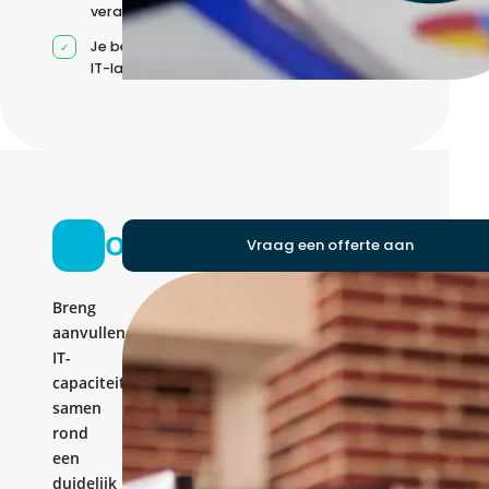
verantwoordelijkheden
Je beheert jouw eigen
IT-landschap
Ontwikkelteam
Vraag een offerte aan
Breng
aanvullende
IT-
capaciteit
samen
rond
een
duidelijk