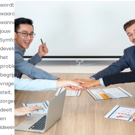
wordt
waardevoller
wanneer
jouw
Symfony
developer
het
probleem
begrijpt,
vragen
stelt,
zorgen
deelt
en
ideeën