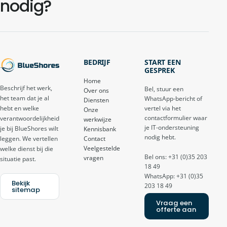
nodig?
BEDRIJF
START EEN
GESPREK
Home
Beschrijf het werk,
Bel, stuur een
Over ons
het team dat je al
WhatsApp-bericht of
Diensten
vertel via het
hebt en welke
Onze
contactformulier waar
verantwoordelijkheid
werkwijze
je IT-ondersteuning
je bij BlueShores wilt
Kennisbank
nodig hebt.
Contact
leggen. We vertellen
Veelgestelde
welke dienst bij die
Bel ons: +31 (0)35 203
vragen
situatie past.
18 49
WhatsApp: +31 (0)35
Bekijk
203 18 49
sitemap
Vraag een
offerte aan