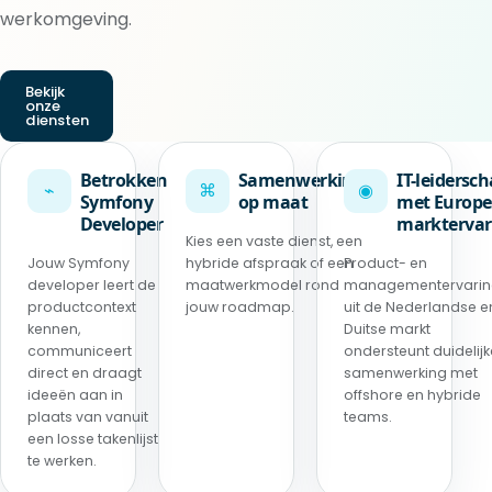
werkomgeving.
Bekijk
onze
diensten
Betrokken
Samenwerking
IT-leidersc
⌁
⌘
◉
Symfony
op maat
met Europe
Developer
marktervar
Kies een vaste dienst, een
Jouw Symfony
hybride afspraak of een
Product- en
developer leert de
maatwerkmodel rond
managementervari
productcontext
jouw roadmap.
uit de Nederlandse e
kennen,
Duitse markt
communiceert
ondersteunt duidelijk
direct en draagt
samenwerking met
ideeën aan in
offshore en hybride
plaats van vanuit
teams.
een losse takenlijst
te werken.