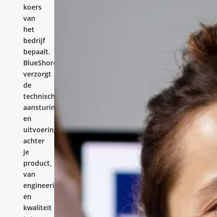
koers
van
het
bedrijf
bepaalt.
BlueShores
verzorgt
de
technische
aansturing
en
uitvoering
achter
je
product,
van
engineering
en
kwaliteit