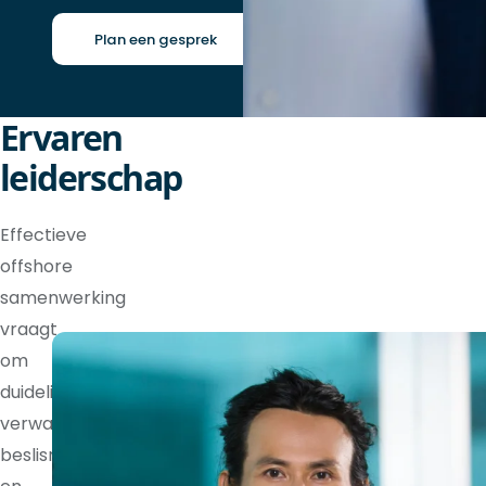
Plan een gesprek
Ervaren
leiderschap
Effectieve
offshore
samenwerking
vraagt
om
duidelijke
verwachtingen,
beslisrechten