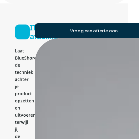
IT-
Vraag een offerte aan
afdeling
Laat
BlueShores
de
techniek
achter
je
product
opzetten
en
uitvoeren,
terwijl
jij
de