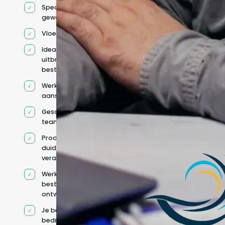
Specifiek voor jou
geworven profiel
Vloeiend Engels
Ideaal voor het
uitbreiden van
bestaande capaciteit
Werkt onder jouw
aansturing
Geschikt voor hybride
teams
Productcontext en
duidelijke
verantwoordelijkheden
Werkt binnen jouw
bestaande
ontwikkelteam
Je behoudt jouw
bedrijfs- en IT-