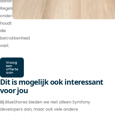
aandraagt.
Regelmatige
ondersteuning
houdt
die
betrokkenheid
vast.
Vraag
een
offerte
aan
Dit is mogelijk ook interessant
voor jou
Bij BlueShores bieden we niet alleen Symfony
developers aan, maar ook vele andere