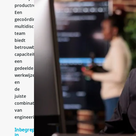
productresultaat.
Een
gecoördineerd
multidisciplinair
team
biedt
betrouwbare
capaciteit,
een
gedeelde
werkwijze
en
de
juiste
combinatie
van
engineeringervaring.
Inbegrepen
in