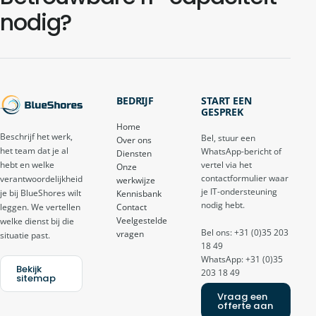
nodig?
BEDRIJF
START EEN
GESPREK
Home
Beschrijf het werk,
Bel, stuur een
Over ons
het team dat je al
WhatsApp-bericht of
Diensten
vertel via het
hebt en welke
Onze
contactformulier waar
verantwoordelijkheid
werkwijze
je IT-ondersteuning
je bij BlueShores wilt
Kennisbank
nodig hebt.
Contact
leggen. We vertellen
Veelgestelde
welke dienst bij die
Bel ons: +31 (0)35 203
vragen
situatie past.
18 49
WhatsApp: +31 (0)35
Bekijk
203 18 49
sitemap
Vraag een
offerte aan