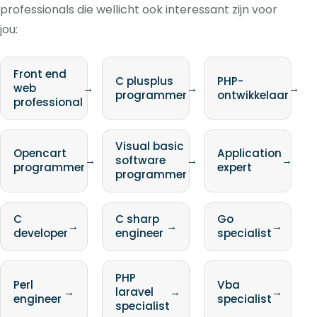
professionals die wellicht ook interessant zijn voor
jou:
Front end
C plusplus
PHP-
web
→
→
→
programmer
ontwikkelaar
professional
Visual basic
Opencart
Application
→
software
→
→
programmer
expert
programmer
C
C sharp
Go
→
→
→
developer
engineer
specialist
PHP
Perl
Vba
→
laravel
→
→
engineer
specialist
specialist