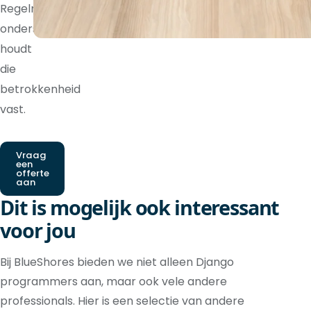
Regelmatige
ondersteuning
houdt
die
betrokkenheid
vast.
Vraag
een
offerte
aan
Dit is mogelijk ook interessant
voor jou
Bij BlueShores bieden we niet alleen Django
programmers aan, maar ook vele andere
professionals. Hier is een selectie van andere