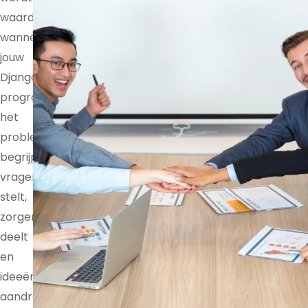
waardevoller
wanneer
jouw
Django
programmer
het
probleem
begrijpt,
vragen
stelt,
zorgen
deelt
en
ideeën
aandraagt.