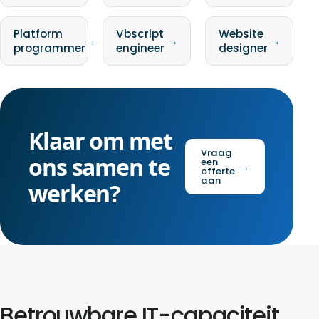
Platform
Vbscript
Website
→
→
→
programmer
engineer
designer
Klaar om met
Vraag
ons samen te
een
→
offerte
aan
werken?
Betrouwbare IT-capaciteit