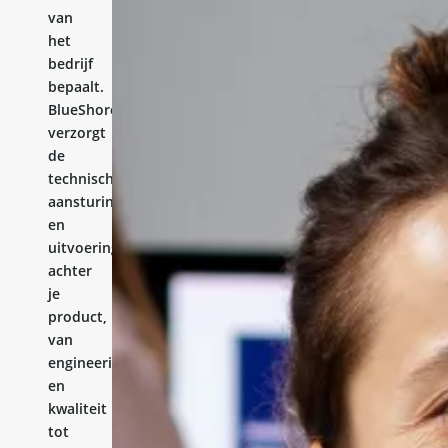
van
het
bedrijf
bepaalt.
BlueShores
verzorgt
de
technische
aansturing
en
uitvoering
achter
je
product,
van
engineering
en
kwaliteit
tot