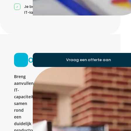
Je beheert jouw eigen
IT-landschap
Ontwikkelteam
Vraag een offerte aan
Breng
aanvullende
IT-
capaciteit
samen
rond
een
duidelijk
productresultaat.