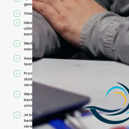
geworven profiel
Vloeiend Engels
Ideaal voor het
uitbreiden van
bestaande capaciteit
Werkt onder jouw
aansturing
Geschikt voor hybride
teams
Productcontext en
duidelijke
verantwoordelijkheden
Werkt binnen jouw
bestaande
ontwikkelteam
Je behoudt jouw
bedrijfs- en IT-
verantwoordelijkheden