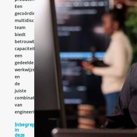
Een
gecoördineerd
multidisciplinair
team
biedt
betrouwbare
capaciteit,
een
gedeelde
werkwijze
en
de
juiste
combinatie
van
engineeringervaring.
Inbegrepen
in
deze