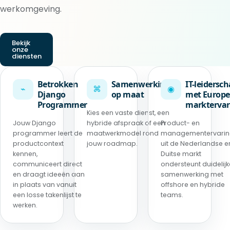
werkomgeving.
Bekijk
onze
diensten
Betrokken
Samenwerking
IT-leidersc
⌁
⌘
◉
Django
op maat
met Europe
Programmer
marktervar
Kies een vaste dienst, een
Jouw Django
hybride afspraak of een
Product- en
programmer leert de
maatwerkmodel rond
managementervari
productcontext
jouw roadmap.
uit de Nederlandse e
kennen,
Duitse markt
communiceert direct
ondersteunt duidelijk
en draagt ideeën aan
samenwerking met
in plaats van vanuit
offshore en hybride
een losse takenlijst te
teams.
werken.