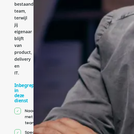
bestaande
team,
terwijl
jij
eigenaar
blijft
van
product,
delivery
en
IT.
Inbegrepen
in
deze
dienst
Naadloze integratie
met jouw bestaande
team
Specifiek voor jou