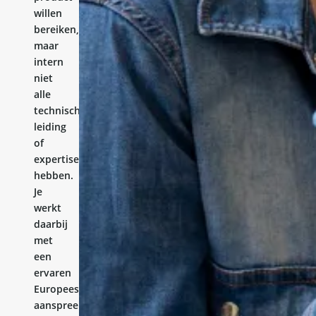
willen
bereiken,
maar
intern
niet
alle
technische
leiding
of
expertise
hebben.
Je
werkt
daarbij
met
een
ervaren
Europees
aanspreekpunt.