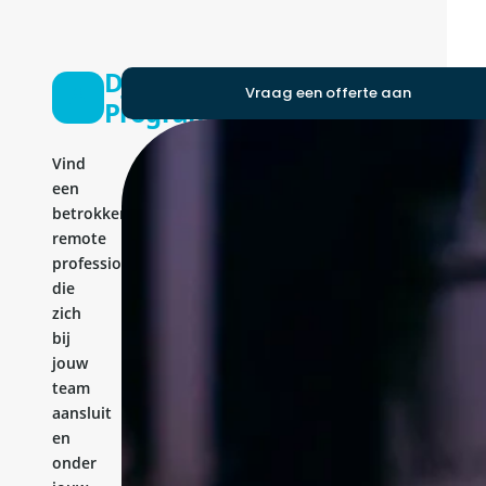
Django
Vraag een offerte aan
Programmer
Vind
een
betrokken
remote
professional
die
zich
bij
jouw
team
aansluit
en
onder