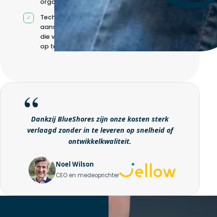
organisatie
Technische
aansturing zonder
die volledig intern
op te bouwen
Dankzij BlueShores zijn onze kosten sterk
verlaagd zonder in te leveren op snelheid of
ontwikkelkwaliteit.
Noel Wilson
CEO en medeoprichter