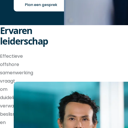
Plan een gesprek
Ervaren
leiderschap
Effectieve
offshore
samenwerking
vraagt
om
duidelijke
verwachtingen,
beslisrechten
en