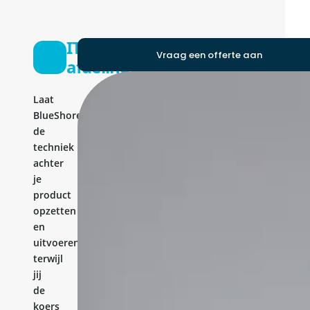
IT-
Vraag een offerte aan
afdeling
Laat
BlueShores
de
techniek
achter
je
product
opzetten
en
uitvoeren,
terwijl
jij
de
koers