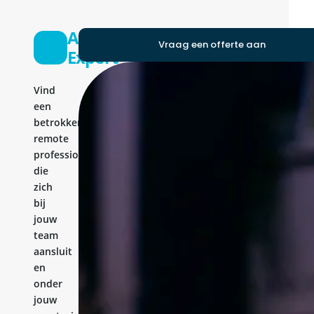
API
Vraag een offerte aan
Expert
Vind
een
betrokken
remote
professional
die
zich
bij
jouw
team
aansluit
en
onder
jouw