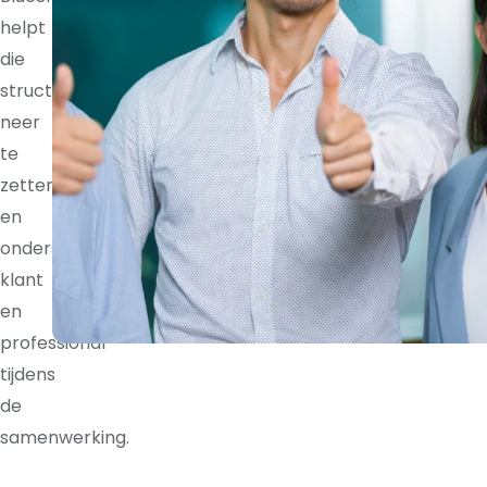
helpt
die
structuur
neer
te
zetten
en
ondersteunt
klant
en
professional
tijdens
de
samenwerking.