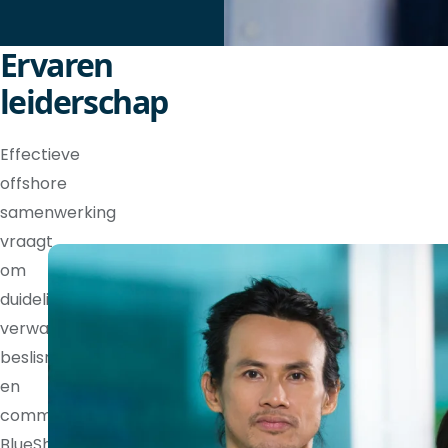
Ervaren
leiderschap
Effectieve
offshore
samenwerking
vraagt
om
duidelijke
verwachtingen,
beslisrechten
en
communicatieritmes.
BlueShores