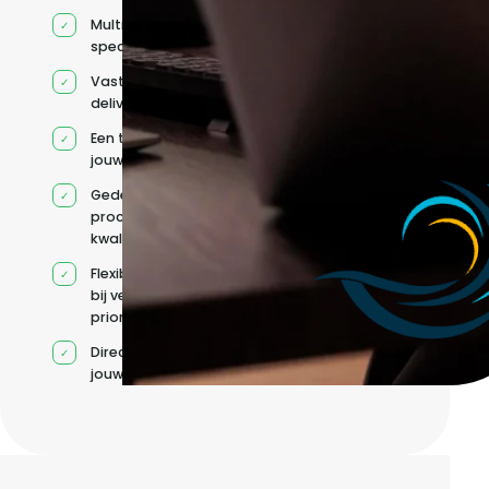
Multidisciplinaire
specialisten
Vaste
deliverycoördinatie
Een team rond
jouw roadmap
Gedeelde
processen en
kwaliteitsnormen
Flexibele capaciteit
bij veranderende
prioriteiten
Direct contact met
jouw team