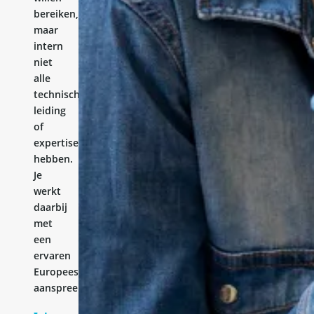
bereiken,
maar
intern
niet
alle
technische
leiding
of
expertise
hebben.
Je
werkt
daarbij
met
een
ervaren
Europees
aanspreekpunt.