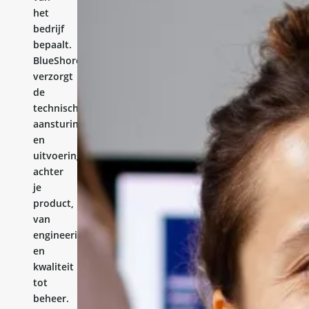
het
bedrijf
bepaalt.
BlueShores
verzorgt
de
technische
aansturing
en
uitvoering
achter
je
product,
van
engineering
en
kwaliteit
tot
beheer.