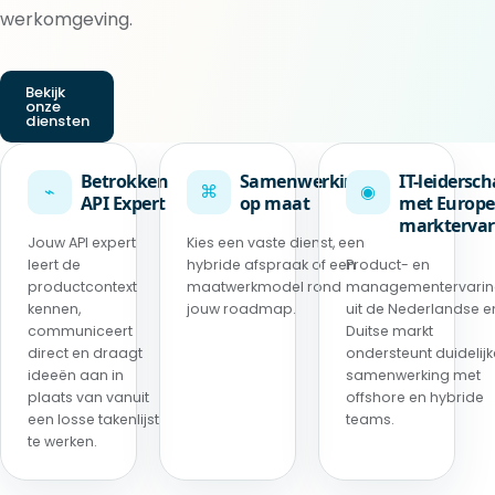
werkomgeving.
Bekijk
onze
diensten
Betrokken
Samenwerking
IT-leidersc
⌁
⌘
◉
API Expert
op maat
met Europe
marktervar
Jouw API expert
Kies een vaste dienst, een
leert de
hybride afspraak of een
Product- en
productcontext
maatwerkmodel rond
managementervari
kennen,
jouw roadmap.
uit de Nederlandse e
communiceert
Duitse markt
direct en draagt
ondersteunt duidelijk
ideeën aan in
samenwerking met
plaats van vanuit
offshore en hybride
een losse takenlijst
teams.
te werken.