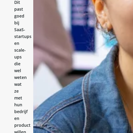
Dit
past
goed
bij
SaaS-
startups
en
scale-
ups
die
wel
weten
wat
ze
met
hun
bedrijf
en
product
willen