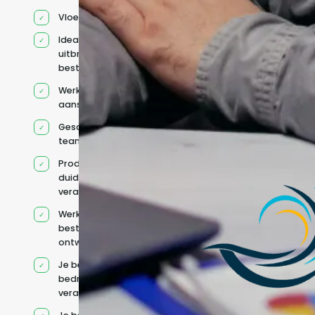
Vloeiend Engels
Ideaal voor het
uitbreiden van
bestaande capaciteit
Werkt onder jouw
aansturing
Geschikt voor hybride
teams
Productcontext en
duidelijke
verantwoordelijkheden
Werkt binnen jouw
bestaande
ontwikkelteam
Je behoudt jouw
bedrijfs- en IT-
verantwoordelijkheden