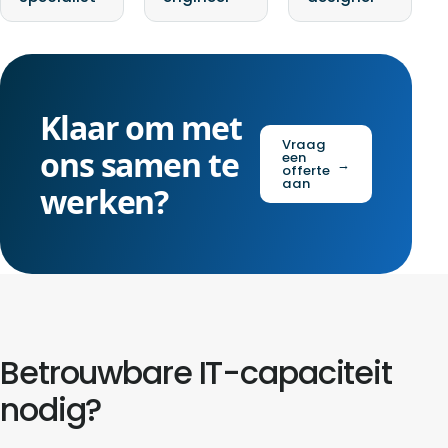
Klaar om met
Vraag
ons samen te
een
→
offerte
aan
werken?
Betrouwbare IT-capaciteit
nodig?