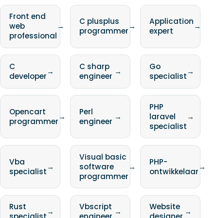
Front end
C plusplus
Application
web
→
→
→
programmer
expert
professional
C
C sharp
Go
→
→
→
developer
engineer
specialist
PHP
Opencart
Perl
→
→
laravel
→
programmer
engineer
specialist
Visual basic
Vba
PHP-
→
software
→
→
specialist
ontwikkelaar
programmer
Rust
Vbscript
Website
→
→
→
specialist
engineer
designer