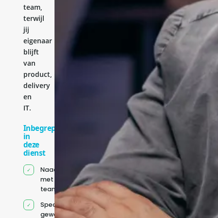
team,
terwijl
jij
eigenaar
blijft
van
product,
delivery
en
IT.
Inbegrepen
in
deze
dienst
Naadloze integratie
met jouw bestaande
team
Specifiek voor jou
geworven profiel