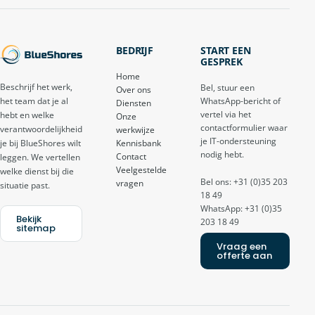
BEDRIJF
START EEN
GESPREK
Home
Beschrijf het werk,
Bel, stuur een
Over ons
het team dat je al
WhatsApp-bericht of
Diensten
vertel via het
hebt en welke
Onze
contactformulier waar
verantwoordelijkheid
werkwijze
je IT-ondersteuning
je bij BlueShores wilt
Kennisbank
nodig hebt.
Contact
leggen. We vertellen
Veelgestelde
welke dienst bij die
Bel ons: +31 (0)35 203
vragen
situatie past.
18 49
WhatsApp: +31 (0)35
Bekijk
203 18 49
sitemap
Vraag een
offerte aan