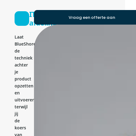
IT-
Vraag een offerte aan
afdeling
Laat
BlueShores
de
techniek
achter
je
product
opzetten
en
uitvoeren,
terwijl
jij
de
koers
van