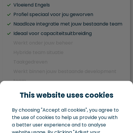
Vloeiend Engels
Profiel speciaal voor jou geworven
Naadloze integratie met jouw bestaande team
Ideaal voor capaciteitsuitbreiding
Werkt onder jouw beheer
Hybride team situatie
Taakgedreven
Werkt binnen jouw bestaande development
team
Aandacht blijft verdeeld tussen IT en bedrijf
This website uses cookies
Je beheert je eigen IT landschap
By choosing "Accept all cookies", you agree to
the use of cookies to help us provide you with
a better user experience and to analyse
Development team
website usage. By clicking "Adjust your