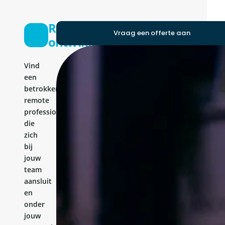
React-
Vraag een offerte aan
ontwikkelaar
Vind
een
betrokken
remote
professional
die
zich
bij
jouw
team
aansluit
en
onder
jouw