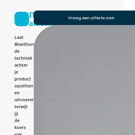
IT-
Vraag een offerte aan
afdeling
Laat
BlueShores
de
techniek
achter
je
product
opzetten
en
uitvoeren,
terwijl
jij
de
koers
van