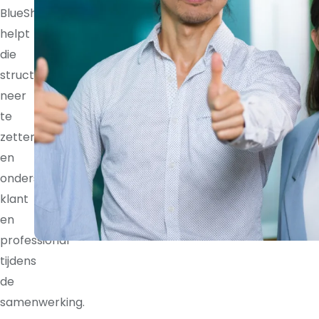
BlueShores
helpt
die
structuur
neer
te
zetten
en
ondersteunt
klant
en
professional
tijdens
de
samenwerking.