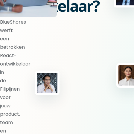
ontwikkelaar?
BlueShores
werft
een
betrokken
React-
ontwikkelaar
in
de
Filipijnen
voor
jouw
product,
team
en