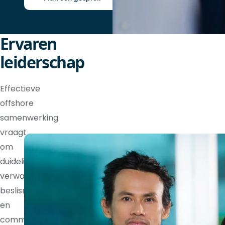
Ervaren
leiderschap
Effectieve
offshore
samenwerking
vraagt
om
duidelijke
verwachtingen,
beslisrechten
en
communicatieritmes.