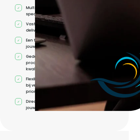
Multidisciplinaire
specialisten
Vaste
deliverycoördinatie
Een team rond
jouw roadmap
Gedeelde
processen en
kwaliteitsnormen
Flexibele capaciteit
bij veranderende
prioriteiten
Direct contact met
jouw team