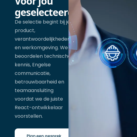
Voor jou
geselecteerd
De selectie begint bij je
product,
verantwoordelijkheden
en werkomgeving. We
beoordelen technische
kennis, Engelse
communicatie,
betrouwbaarheid en
teamaansluiting
voordat we de juiste
React-ontwikkelaar
voorstellen.
Plan een gesprek