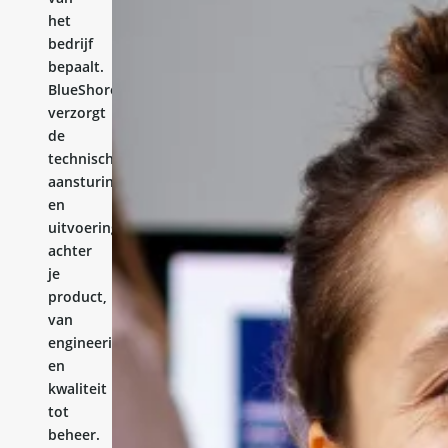
het
bedrijf
bepaalt.
BlueShores
verzorgt
de
technische
aansturing
en
uitvoering
achter
je
product,
van
engineering
en
kwaliteit
tot
beheer.