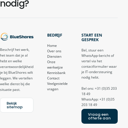
nodig?
BEDRIJF
START EEN
GESPREK
Home
Beschrijf het werk,
Bel, stuur een
Over ons
het team dat je al
WhatsApp-bericht of
Diensten
vertel via het
hebt en welke
Onze
contactformulier waar
verantwoordelijkheid
werkwijze
je IT-ondersteuning
je bij BlueShores wilt
Kennisbank
nodig hebt.
Contact
leggen. We vertellen
Veelgestelde
welke dienst bij die
Bel ons: +31 (0)35 203
vragen
situatie past.
18 49
WhatsApp: +31 (0)35
Bekijk
203 18 49
sitemap
Vraag een
offerte aan