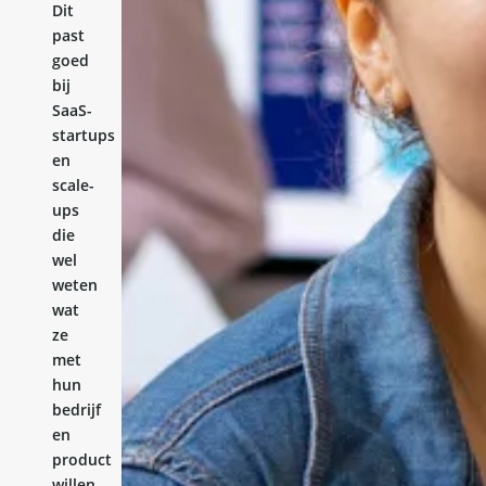
Dit
past
goed
bij
SaaS-
startups
en
scale-
ups
die
wel
weten
wat
ze
met
hun
bedrijf
en
product
willen