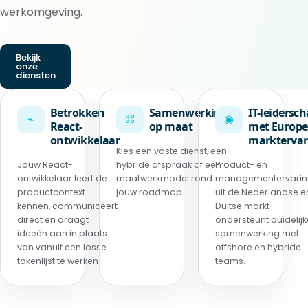
werkomgeving.
Bekijk
onze
diensten
Betrokken
Samenwerking
IT-leidersc
⌁
⌘
◉
React-
op maat
met Europe
ontwikkelaar
marktervar
Kies een vaste dienst, een
Jouw React-
hybride afspraak of een
Product- en
ontwikkelaar leert de
maatwerkmodel rond
managementervari
productcontext
jouw roadmap.
uit de Nederlandse e
kennen, communiceert
Duitse markt
direct en draagt
ondersteunt duidelijk
ideeën aan in plaats
samenwerking met
van vanuit een losse
offshore en hybride
takenlijst te werken.
teams.