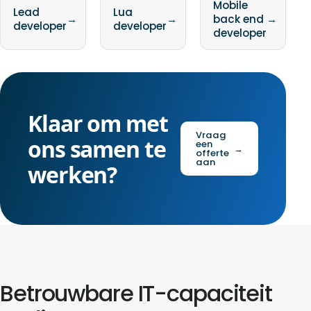
Mobile
Lead
Lua
→
→
back end
→
developer
developer
developer
Klaar om met
Vraag
ons samen te
een
→
offerte
aan
werken?
Betrouwbare IT-capaciteit