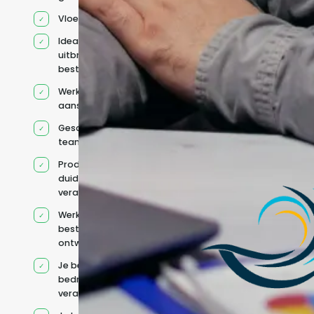
Vloeiend Engels
Ideaal voor het
uitbreiden van
bestaande capaciteit
Werkt onder jouw
aansturing
Geschikt voor hybride
teams
Productcontext en
duidelijke
verantwoordelijkheden
Werkt binnen jouw
bestaande
ontwikkelteam
Je behoudt jouw
bedrijfs- en IT-
verantwoordelijkheden