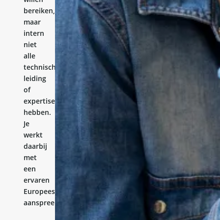
bereiken,
maar
intern
niet
alle
technische
leiding
of
expertise
hebben.
Je
werkt
daarbij
met
een
ervaren
Europees
aanspreekpunt.