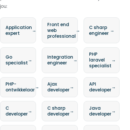
jou:
Front end
Application
C sharp
→
web
→
→
expert
engineer
professional
PHP
Go
Integration
→
→
laravel
→
specialist
engineer
specialist
PHP-
Ajax
API
→
→
→
ontwikkelaar
developer
developer
C
C sharp
Java
→
→
→
developer
developer
developer