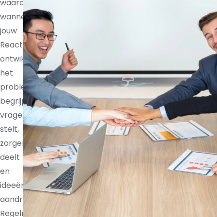
waardevoller
wanneer
jouw
React-
ontwikkelaar
het
probleem
begrijpt,
vragen
stelt,
zorgen
deelt
en
ideeën
aandraagt.
Regelmatige