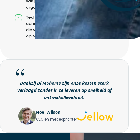
van jouw
organisatie
Technische
aansturing zonder
die volledig intern
op te bouwen
Dankzij BlueShores zijn onze kosten sterk
verlaagd zonder in te leveren op snelheid of
ontwikkelkwaliteit.
Noel Wilson
CEO en medeoprichter