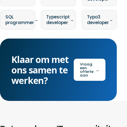
SQL
Typescript
Typo3
→
→
→
programmer
developer
developer
Klaar om met
Vraag
ons samen te
een
→
offerte
aan
werken?