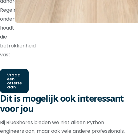
aandraagt.
Regelmatige
ondersteuning
houdt
die
betrokkenheid
vast.
Vraag
een
offerte
aan
Dit is mogelijk ook interessant
voor jou
Bij BlueShores bieden we niet alleen Python
engineers aan, maar ook vele andere professionals.