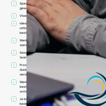
Specifiek voor jou
geworven profiel
Vloeiend Engels
Ideaal voor het
uitbreiden van
bestaande capaciteit
Werkt onder jouw
aansturing
Geschikt voor hybride
teams
Productcontext en
duidelijke
verantwoordelijkheden
Werkt binnen jouw
bestaande
ontwikkelteam
Je behoudt jouw
bedrijfs- en IT-