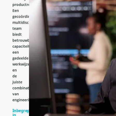
productresultaat.
Een
gecoördineerd
multidisciplinair
team
biedt
betrouwbare
capaciteit,
een
gedeelde
werkwijze
en
de
juiste
combinatie
van
engineeringervaring.
Inbegrepen
in