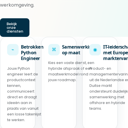
werkomgeving.
Bekijk
onze
diensten
Betrokken
Samenwerking
IT-leidersc
⌁
⌘
◉
Python
op maat
met Europe
Engineer
marktervar
Kies een vaste dienst, een
Jouw Python
hybride afspraak of een
Product- en
engineer leert de
maatwerkmodel rond
managementervari
productcontext
jouw roadmap.
uit de Nederlandse e
kennen,
Duitse markt
communiceert
ondersteunt duidelijk
direct en draagt
samenwerking met
ideeën aan in
offshore en hybride
plaats van vanuit
teams.
een losse takenlijst
te werken.