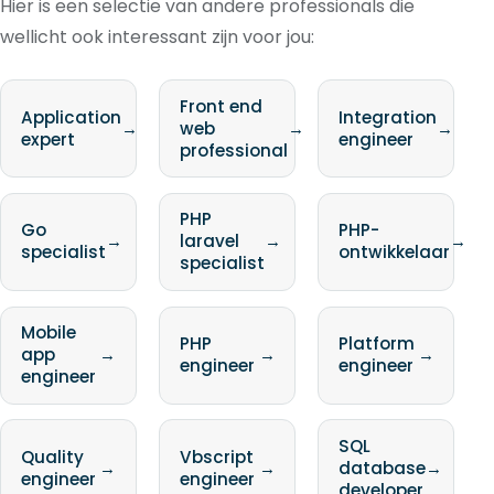
Hier is een selectie van andere professionals die
wellicht ook interessant zijn voor jou:
Front end
Application
Integration
→
web
→
→
expert
engineer
professional
PHP
Go
PHP-
→
laravel
→
→
specialist
ontwikkelaar
specialist
Mobile
PHP
Platform
app
→
→
→
engineer
engineer
engineer
SQL
Quality
Vbscript
→
→
database
→
engineer
engineer
developer