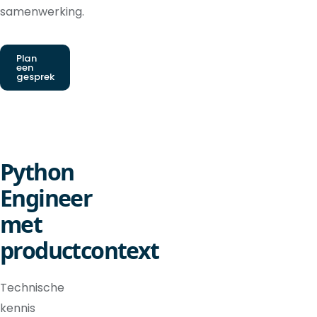
samenwerking.
Plan
een
gesprek
Python
Engineer
met
productcontext
Technische
kennis