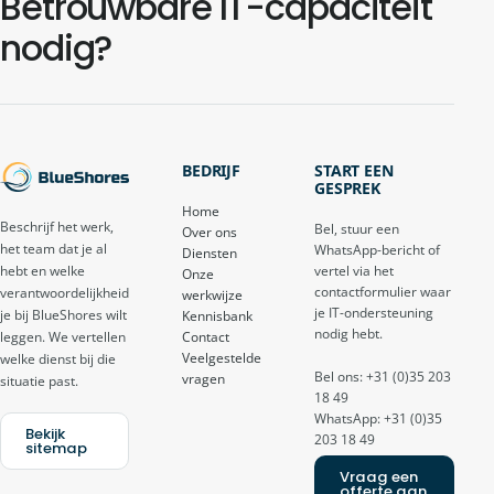
Betrouwbare IT-capaciteit
nodig?
BEDRIJF
START EEN
GESPREK
Home
Beschrijf het werk,
Bel, stuur een
Over ons
het team dat je al
WhatsApp-bericht of
Diensten
vertel via het
hebt en welke
Onze
contactformulier waar
verantwoordelijkheid
werkwijze
je IT-ondersteuning
je bij BlueShores wilt
Kennisbank
nodig hebt.
Contact
leggen. We vertellen
Veelgestelde
welke dienst bij die
Bel ons: +31 (0)35 203
vragen
situatie past.
18 49
WhatsApp: +31 (0)35
Bekijk
203 18 49
sitemap
Vraag een
offerte aan