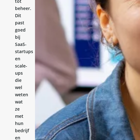
tot
beheer.
Dit
past
goed
bij
SaaS-
startups
en
scale-
ups
die
wel
weten
wat
ze
met
hun
bedrijf
en