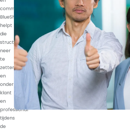
en
communicatieritmes.
BlueShores
helpt
die
structuur
neer
te
zetten
en
ondersteunt
klant
en
professional
tijdens
de