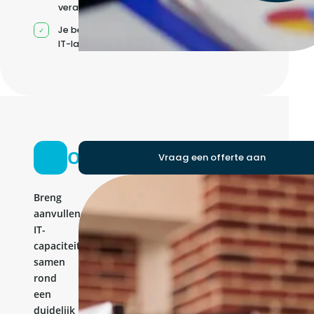
verantwoordelijkheden
Je beheert jouw eigen
IT-landschap
Ontwikkelteam
Vraag een offerte aan
Breng
aanvullende
IT-
capaciteit
samen
rond
een
duidelijk