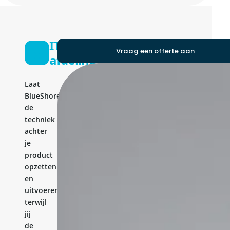
IT-
Vraag een offerte aan
afdeling
Laat
BlueShores
de
techniek
achter
je
product
opzetten
en
uitvoeren,
terwijl
jij
de