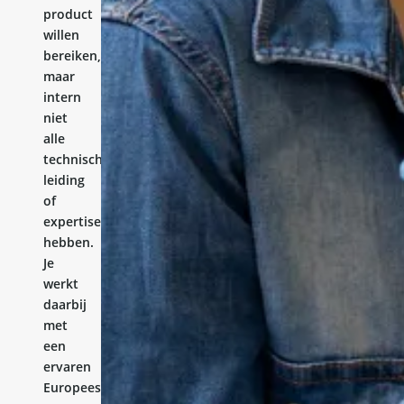
product
willen
bereiken,
maar
intern
niet
alle
technische
leiding
of
expertise
hebben.
Je
werkt
daarbij
met
een
ervaren
Europees