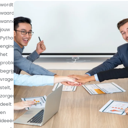
wordt
waardevoller
wanneer
jouw
Python
engineer
het
probleem
begrijpt,
vragen
stelt,
zorgen
deelt
en
ideeën