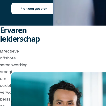
Plan een gesprek
Ervaren
leiderschap
Effectieve
offshore
samenwerking
vraagt
om
duidelijke
verwachtingen,
beslisrechten