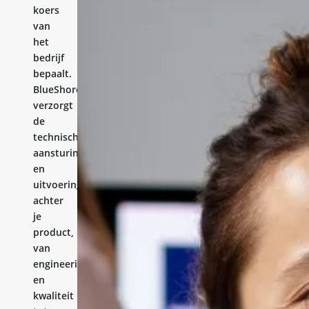
koers
van
het
bedrijf
bepaalt.
BlueShores
verzorgt
de
technische
aansturing
en
uitvoering
achter
je
product,
van
engineering
en
kwaliteit