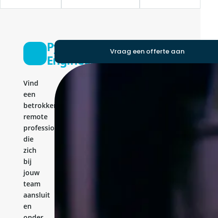
Python
Vraag een offerte aan
Engineer
Vind
een
betrokken
remote
professional
die
zich
bij
jouw
team
aansluit
en
onder