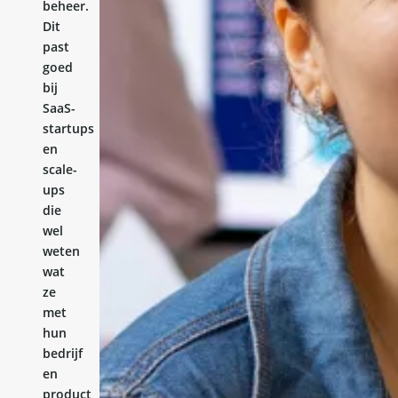
beheer.
Dit
past
goed
bij
SaaS-
startups
en
scale-
ups
die
wel
weten
wat
ze
met
hun
bedrijf
en
product