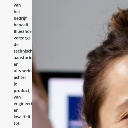
van
het
bedrijf
bepaalt.
BlueShores
verzorgt
de
technische
aansturing
en
uitvoering
achter
je
product,
van
engineering
en
kwaliteit
tot