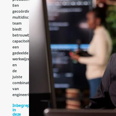
Een
gecoördineerd
multidisciplinair
team
biedt
betrouwbare
capaciteit,
een
gedeelde
werkwijze
en
de
juiste
combinatie
van
engineeringervaring.
Inbegrepen
in
deze