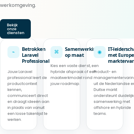
werkomgeving.
Bekijk
onze
diensten
Betrokken
Samenwerking
IT-leidersc
⌁
⌘
◉
Laravel
op maat
met Europe
Professional
marktervar
Kies een vaste dienst, een
Jouw Laravel
hybride afspraak of een
Product- en
professional leert de
maatwerkmodel rond
managementervari
productcontext
jouw roadmap.
uit de Nederlandse e
kennen,
Duitse markt
communiceert direct
ondersteunt duidelijk
en draagt ideeën aan
samenwerking met
in plaats van vanuit
offshore en hybride
een losse takenlijst te
teams.
werken.