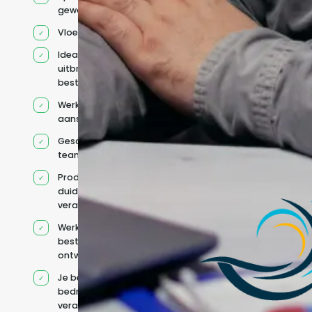
geworven profiel
Vloeiend Engels
Ideaal voor het
uitbreiden van
bestaande capaciteit
Werkt onder jouw
aansturing
Geschikt voor hybride
teams
Productcontext en
duidelijke
verantwoordelijkheden
Werkt binnen jouw
bestaande
ontwikkelteam
Je behoudt jouw
bedrijfs- en IT-
verantwoordelijkheden