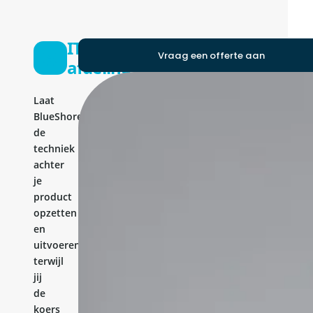
IT-
Vraag een offerte aan
afdeling
Laat
BlueShores
de
techniek
achter
je
product
opzetten
en
uitvoeren,
terwijl
jij
de
koers