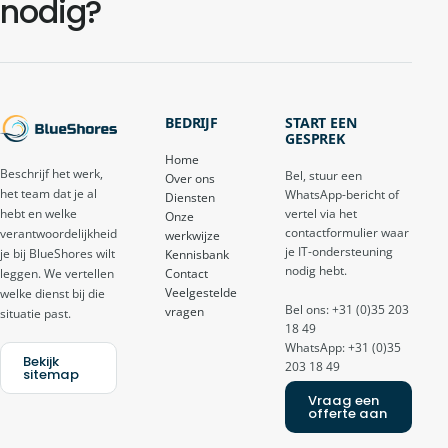
nodig?
BEDRIJF
START EEN
GESPREK
Home
Beschrijf het werk,
Bel, stuur een
Over ons
het team dat je al
WhatsApp-bericht of
Diensten
vertel via het
hebt en welke
Onze
contactformulier waar
verantwoordelijkheid
werkwijze
je IT-ondersteuning
je bij BlueShores wilt
Kennisbank
nodig hebt.
Contact
leggen. We vertellen
Veelgestelde
welke dienst bij die
Bel ons: +31 (0)35 203
vragen
situatie past.
18 49
WhatsApp: +31 (0)35
Bekijk
203 18 49
sitemap
Vraag een
offerte aan