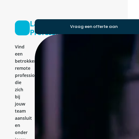
Laravel
Vraag een offerte aan
Professional
Vind
een
betrokken
remote
professional
die
zich
bij
jouw
team
aansluit
en
onder