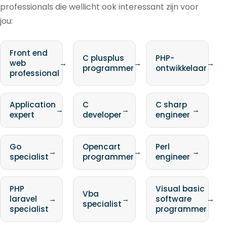
professionals die wellicht ook interessant zijn voor
jou:
Front end
C plusplus
PHP-
web
→
→
→
programmer
ontwikkelaar
professional
Application
C
C sharp
→
→
→
expert
developer
engineer
Go
Opencart
Perl
→
→
→
specialist
programmer
engineer
PHP
Visual basic
Vba
laravel
→
→
software
→
specialist
specialist
programmer