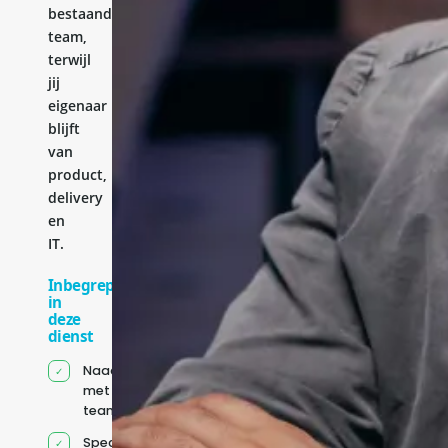
bestaande
team,
terwijl
jij
eigenaar
blijft
van
product,
delivery
en
IT.
Inbegrepen
in
deze
dienst
Naadloze integratie
met jouw bestaande
team
Specifiek voor jou