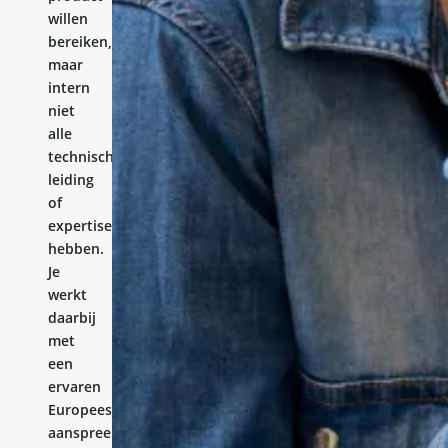
willen
bereiken,
maar
intern
niet
alle
technische
leiding
of
expertise
hebben.
Je
werkt
daarbij
met
een
ervaren
Europees
aanspreekpunt.