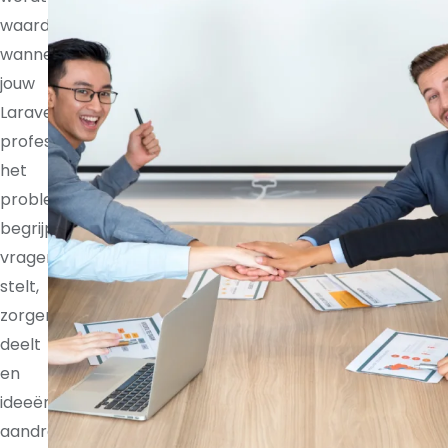
waardevoller
wanneer
jouw
Laravel
professional
het
probleem
begrijpt,
vragen
stelt,
zorgen
deelt
en
ideeën
aandraagt.