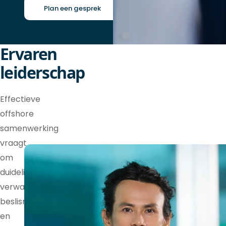
Plan een gesprek
Ervaren
leiderschap
Effectieve
offshore
samenwerking
vraagt
om
duidelijke
verwachtingen,
beslisrechten
en