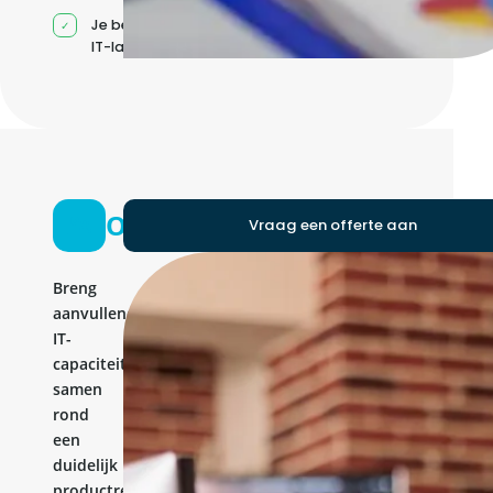
Je beheert jouw eigen
IT-landschap
Ontwikkelteam
Vraag een offerte aan
Breng
aanvullende
IT-
capaciteit
samen
rond
een
duidelijk
productresultaat.