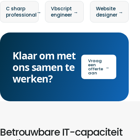
C sharp
Vbscript
Website
→
→
→
professional
engineer
designer
Klaar om met
Vraag
ons samen te
een
→
offerte
aan
werken?
Betrouwbare IT-capaciteit