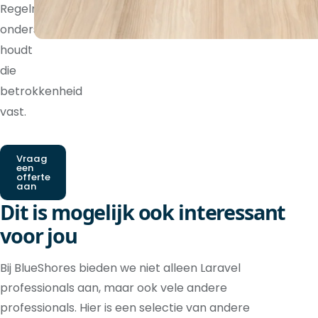
Regelmatige
ondersteuning
houdt
die
betrokkenheid
vast.
Vraag
een
offerte
aan
Dit is mogelijk ook interessant
voor jou
Bij BlueShores bieden we niet alleen Laravel
professionals aan, maar ook vele andere
professionals. Hier is een selectie van andere