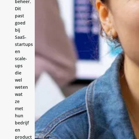
beheer.
Dit
past
goed
bij
SaaS-
startups
en
scale-
ups
die
wel
weten
wat
ze
met
hun
bedrijf
en
product