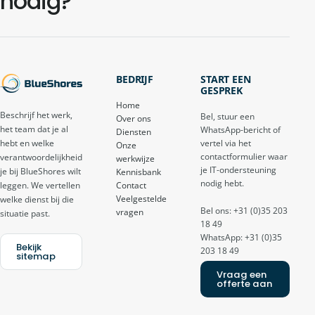
nodig?
BEDRIJF
START EEN
GESPREK
Home
Beschrijf het werk,
Bel, stuur een
Over ons
het team dat je al
WhatsApp-bericht of
Diensten
vertel via het
hebt en welke
Onze
contactformulier waar
verantwoordelijkheid
werkwijze
je IT-ondersteuning
je bij BlueShores wilt
Kennisbank
nodig hebt.
Contact
leggen. We vertellen
Veelgestelde
welke dienst bij die
Bel ons: +31 (0)35 203
vragen
situatie past.
18 49
WhatsApp: +31 (0)35
Bekijk
203 18 49
sitemap
Vraag een
offerte aan