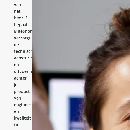
van
het
bedrijf
bepaalt.
BlueShores
verzorgt
de
technische
aansturing
en
uitvoering
achter
je
product,
van
engineering
en
kwaliteit
tot