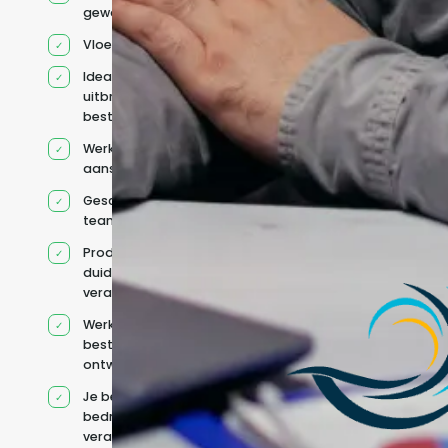
geworven profiel
Vloeiend Engels
Ideaal voor het
uitbreiden van
bestaande capaciteit
Werkt onder jouw
aansturing
Geschikt voor hybride
teams
Productcontext en
duidelijke
verantwoordelijkheden
Werkt binnen jouw
bestaande
ontwikkelteam
Je behoudt jouw
bedrijfs- en IT-
verantwoordelijkheden