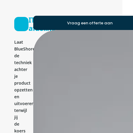
IT-
Vraag een offerte aan
afdeling
Laat
BlueShores
de
techniek
achter
je
product
opzetten
en
uitvoeren,
terwijl
jij
de
koers