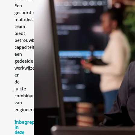
Een
gecoördineerd
multidisciplinair
team
biedt
betrouwbare
capaciteit,
een
gedeelde
werkwijze
en
de
juiste
combinatie
van
engineeringervaring.
Inbegrepen
in
deze