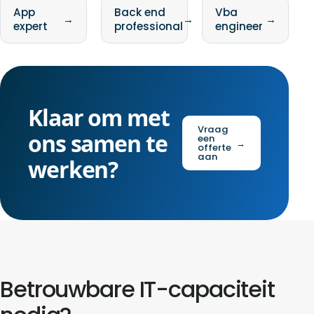
App
Back end
Vba
→
→
→
expert
professional
engineer
Klaar om met
Vraag
ons samen te
een
→
offerte
aan
werken?
Betrouwbare IT-capaciteit