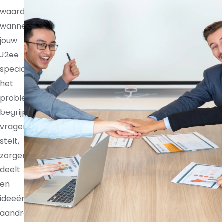
waardevoller
wanneer
jouw
J2ee
specialist
het
probleem
begrijpt,
vragen
stelt,
zorgen
deelt
en
ideeën
aandraagt.