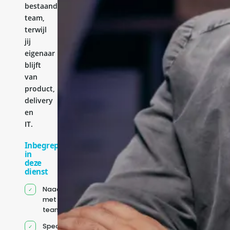
bestaande
team,
terwijl
jij
eigenaar
blijft
van
product,
delivery
en
IT.
Inbegrepen
in
deze
dienst
Naadloze integratie
met jouw bestaande
team
Specifiek voor jou