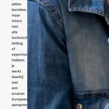
willen
bereiken,
maar
intern
niet
alle
technische
leiding
of
expertise
hebben.
Je
werkt
daarbij
met
een
ervaren
Europees
aanspreekpunt.