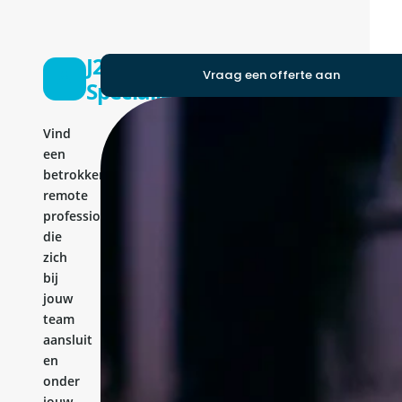
J2ee
Vraag een offerte aan
Specialist
Vind
een
betrokken
remote
professional
die
zich
bij
jouw
team
aansluit
en
onder
jouw