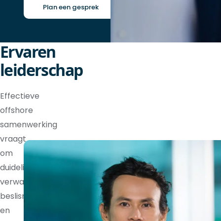
Plan een gesprek
Ervaren
leiderschap
Effectieve
offshore
samenwerking
vraagt
om
duidelijke
verwachtingen,
beslisrechten
en