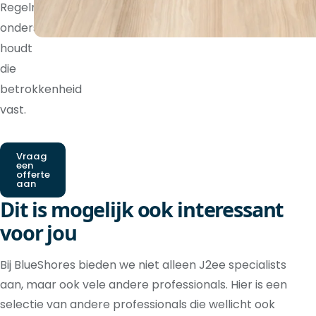
Regelmatige
ondersteuning
houdt
die
betrokkenheid
vast.
Vraag
een
offerte
aan
Dit is mogelijk ook interessant
voor jou
Bij BlueShores bieden we niet alleen J2ee specialists
aan, maar ook vele andere professionals. Hier is een
selectie van andere professionals die wellicht ook