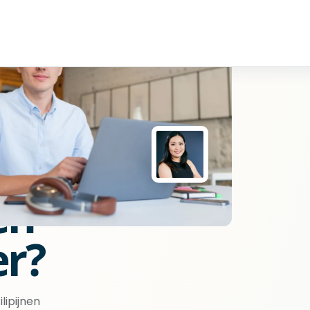
en
er?
lipijnen