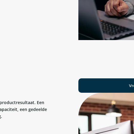
Vr
 productresultaat. Een
apaciteit, een gedeelde
.