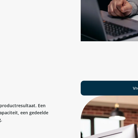
Vr
 productresultaat. Een
apaciteit, een gedeelde
.