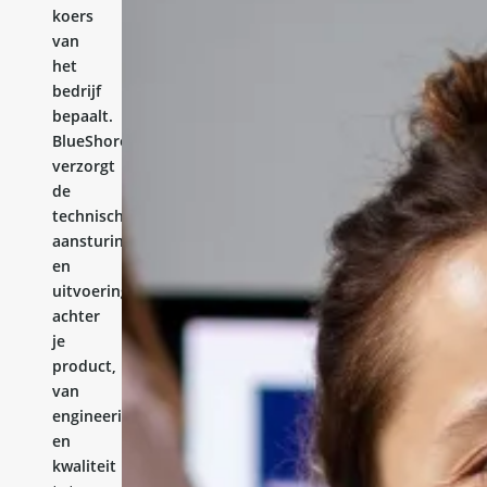
koers
van
het
bedrijf
bepaalt.
BlueShores
verzorgt
de
technische
aansturing
en
uitvoering
achter
je
product,
van
engineering
en
kwaliteit