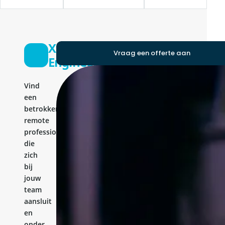
Xamarin
Vraag een offerte aan
Engineer
Vind
een
betrokken
remote
professional
die
zich
bij
jouw
team
aansluit
en
onder