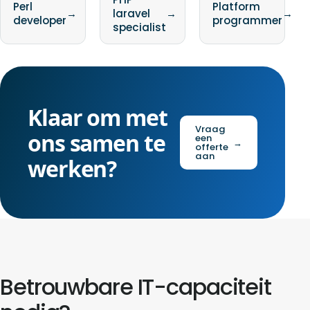
Perl
Platform
→
laravel
→
→
developer
programmer
specialist
Klaar om met
Vraag
ons samen te
een
→
offerte
aan
werken?
Betrouwbare IT-capaciteit