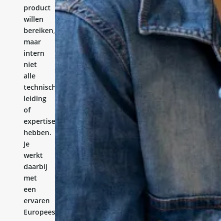
product
willen
bereiken,
maar
intern
niet
alle
technische
leiding
of
expertise
hebben.
Je
werkt
daarbij
met
een
ervaren
Europees