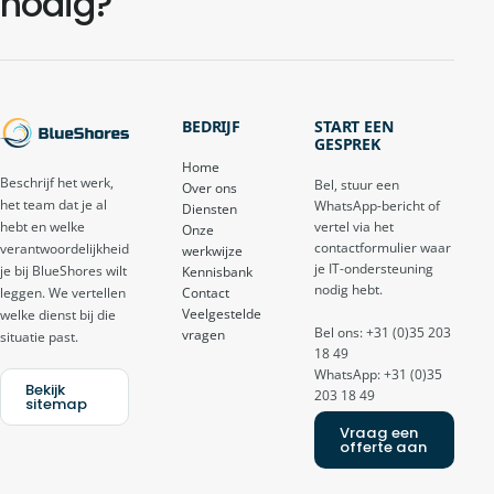
nodig?
BEDRIJF
START EEN
GESPREK
Home
Beschrijf het werk,
Bel, stuur een
Over ons
het team dat je al
WhatsApp-bericht of
Diensten
vertel via het
hebt en welke
Onze
contactformulier waar
verantwoordelijkheid
werkwijze
je IT-ondersteuning
je bij BlueShores wilt
Kennisbank
nodig hebt.
Contact
leggen. We vertellen
Veelgestelde
welke dienst bij die
Bel ons: +31 (0)35 203
vragen
situatie past.
18 49
WhatsApp: +31 (0)35
Bekijk
203 18 49
sitemap
Vraag een
offerte aan