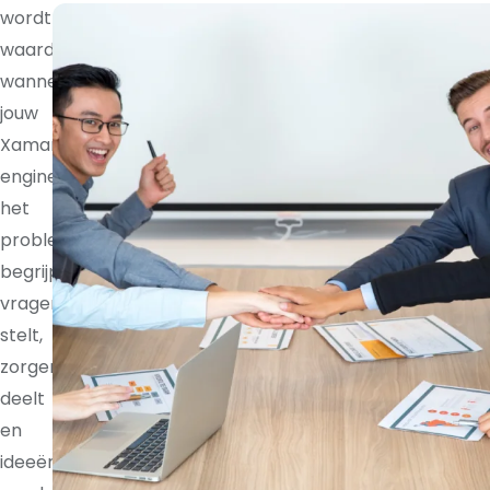
wordt
waardevoller
wanneer
jouw
Xamarin
engineer
het
probleem
begrijpt,
vragen
stelt,
zorgen
deelt
en
ideeën