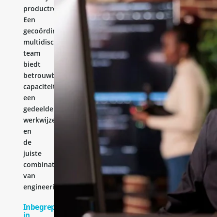
productresultaat.
Een
gecoördineerd
multidisciplinair
team
biedt
betrouwbare
capaciteit,
een
gedeelde
werkwijze
en
de
juiste
combinatie
van
engineeringervaring.
Inbegrepen
in