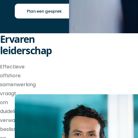
Plan een gesprek
Ervaren
leiderschap
Effectieve
offshore
samenwerking
vraagt
om
duidelijke
verwachtingen,
beslisrechten