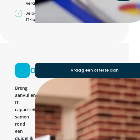
verantwoordelijkheden
Je beheert jouw eigen
IT-landschap
Ontwikkelteam
Vraag een offerte aan
Breng
aanvullende
IT-
capaciteit
samen
rond
een
duidelijk