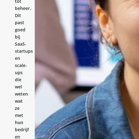
tot
beheer.
Dit
past
goed
bij
SaaS-
startups
en
scale-
ups
die
wel
weten
wat
ze
met
hun
bedrijf
en