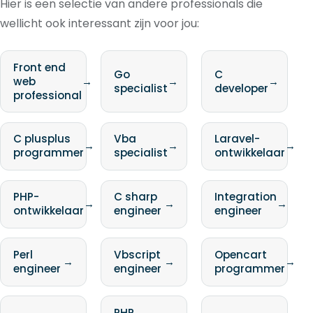
Hier is een selectie van andere professionals die
wellicht ook interessant zijn voor jou:
Front end
Go
C
web
→
→
→
specialist
developer
professional
C plusplus
Vba
Laravel-
→
→
→
programmer
specialist
ontwikkelaar
PHP-
C sharp
Integration
→
→
→
ontwikkelaar
engineer
engineer
Perl
Vbscript
Opencart
→
→
→
engineer
engineer
programmer
PHP