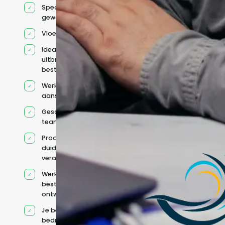
Specifiek voor jou
geworven profiel
Vloeiend Engels
Ideaal voor het
uitbreiden van
bestaande capaciteit
Werkt onder jouw
aansturing
Geschikt voor hybride
teams
Productcontext en
duidelijke
verantwoordelijkheden
Werkt binnen jouw
bestaande
ontwikkelteam
Je behoudt jouw
bedrijfs- en IT-