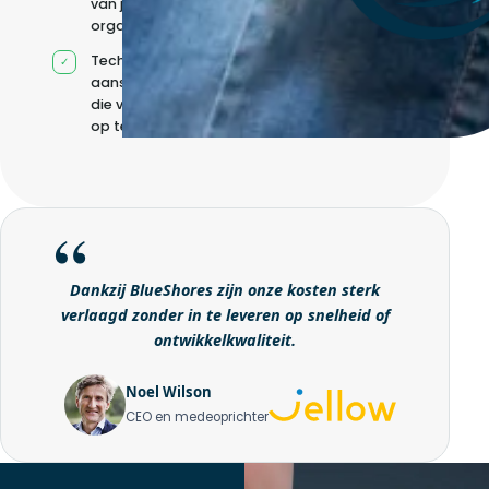
van jouw
organisatie
Technische
aansturing zonder
die volledig intern
op te bouwen
Dankzij BlueShores zijn onze kosten sterk
verlaagd zonder in te leveren op snelheid of
ontwikkelkwaliteit.
Noel Wilson
CEO en medeoprichter