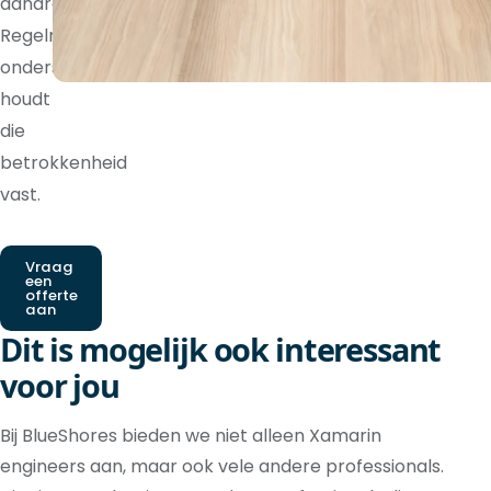
aandraagt.
Regelmatige
ondersteuning
houdt
die
betrokkenheid
vast.
Vraag
een
offerte
aan
Dit is mogelijk ook interessant
voor jou
Bij BlueShores bieden we niet alleen Xamarin
engineers aan, maar ook vele andere professionals.