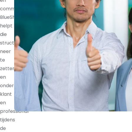
en
communicatieritmes.
BlueShores
helpt
die
structuur
neer
te
zetten
en
ondersteunt
klant
en
professional
tijdens
de