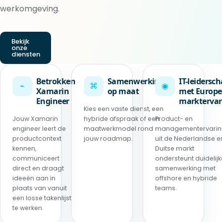
werkomgeving.
Bekijk
onze
diensten
Betrokken
Samenwerking
IT-leidersc
⌁
⌘
◉
Xamarin
op maat
met Europe
Engineer
marktervar
Kies een vaste dienst, een
Jouw Xamarin
hybride afspraak of een
Product- en
engineer leert de
maatwerkmodel rond
managementervari
productcontext
jouw roadmap.
uit de Nederlandse e
kennen,
Duitse markt
communiceert
ondersteunt duidelijk
direct en draagt
samenwerking met
ideeën aan in
offshore en hybride
plaats van vanuit
teams.
een losse takenlijst
te werken.