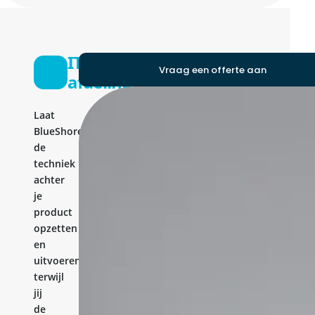
IT-
Vraag een offerte aan
afdeling
Laat
BlueShores
de
techniek
achter
je
product
opzetten
en
uitvoeren,
terwijl
jij
de