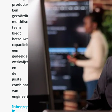
productresultaat.
Een
gecoördineerd
multidisciplinair
team
biedt
betrouwbare
capaciteit,
een
gedeelde
werkwijze
en
de
juiste
combinatie
van
engineeringervaring.
Inbegrepen
in