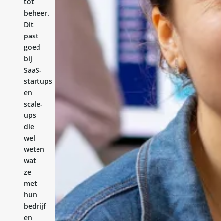
tot
beheer.
Dit
past
goed
bij
SaaS-
startups
en
scale-
ups
die
wel
weten
wat
ze
met
hun
bedrijf
en