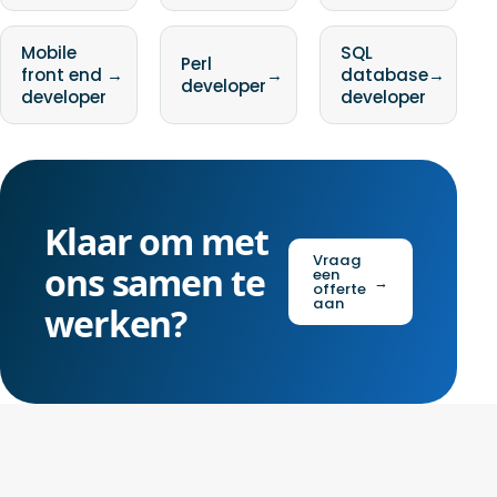
Mobile
SQL
Perl
front end
→
→
database
→
developer
developer
developer
Klaar om met
Vraag
ons samen te
een
→
offerte
aan
werken?