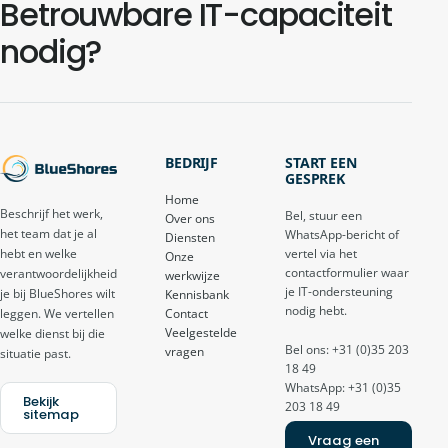
Betrouwbare IT-capaciteit
nodig?
BEDRIJF
START EEN
GESPREK
Home
Beschrijf het werk,
Bel, stuur een
Over ons
het team dat je al
WhatsApp-bericht of
Diensten
vertel via het
hebt en welke
Onze
contactformulier waar
verantwoordelijkheid
werkwijze
je IT-ondersteuning
je bij BlueShores wilt
Kennisbank
nodig hebt.
Contact
leggen. We vertellen
Veelgestelde
welke dienst bij die
Bel ons: +31 (0)35 203
vragen
situatie past.
18 49
WhatsApp: +31 (0)35
Bekijk
203 18 49
sitemap
Vraag een