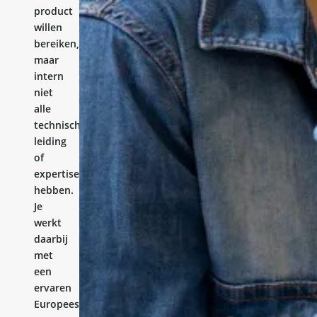
product
willen
bereiken,
maar
intern
niet
alle
technische
leiding
of
expertise
hebben.
Je
werkt
daarbij
met
een
ervaren
Europees