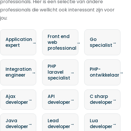
professionals. Hier is een selectie van andere
professionals die wellicht ook interessant zijn voor
jou:
Front end
Application
Go
→
web
→
→
expert
specialist
professional
PHP
Integration
PHP-
→
laravel
→
→
engineer
ontwikkelaar
specialist
Ajax
API
C sharp
→
→
→
developer
developer
developer
Java
Lead
Lua
→
→
→
developer
developer
developer