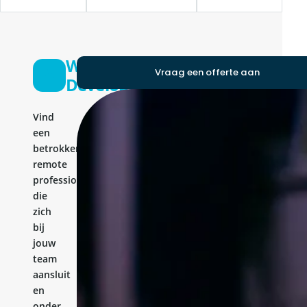
Website
Vraag een offerte aan
Developer
Vind
een
betrokken
remote
professional
die
zich
bij
jouw
team
aansluit
en
onder