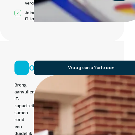
verantwoordelijkheden
Je beheert jouw eigen
IT-landschap
Ontwikkelteam
Vraag een offerte aan
Breng
aanvullende
IT-
capaciteit
samen
rond
een
duidelijk