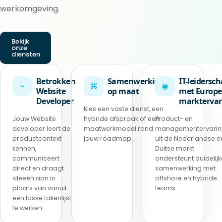
werkomgeving.
Bekijk
onze
diensten
Betrokken
Samenwerking
IT-leidersc
⌁
⌘
◉
Website
op maat
met Europe
Developer
marktervar
Kies een vaste dienst, een
Jouw Website
hybride afspraak of een
Product- en
developer leert de
maatwerkmodel rond
managementervari
productcontext
jouw roadmap.
uit de Nederlandse e
kennen,
Duitse markt
communiceert
ondersteunt duidelijk
direct en draagt
samenwerking met
ideeën aan in
offshore en hybride
plaats van vanuit
teams.
een losse takenlijst
te werken.