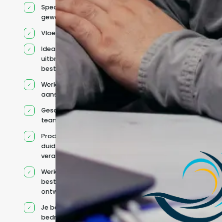
Specifiek voor jou
geworven profiel
Vloeiend Engels
Ideaal voor het
uitbreiden van
bestaande capaciteit
Werkt onder jouw
aansturing
Geschikt voor hybride
teams
Productcontext en
duidelijke
verantwoordelijkheden
Werkt binnen jouw
bestaande
ontwikkelteam
Je behoudt jouw
bedrijfs- en IT-