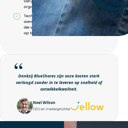
van jouw
organisatie
Technische
aansturing zonder
die volledig intern
op te bouwen
Dankzij BlueShores zijn onze kosten sterk
verlaagd zonder in te leveren op snelheid of
ontwikkelkwaliteit.
Noel Wilson
CEO en medeoprichter