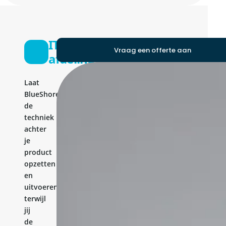
IT-
Vraag een offerte aan
afdeling
Laat
BlueShores
de
techniek
achter
je
product
opzetten
en
uitvoeren,
terwijl
jij
de