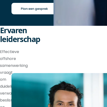
Plan een gesprek
Ervaren
leiderschap
Effectieve
offshore
samenwerking
vraagt
om
duidelijke
verwachtingen,
beslisrechten