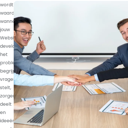
wordt
waardevoller
wanneer
jouw
Website
developer
het
probleem
begrijpt,
vragen
stelt,
zorgen
deelt
en
ideeën