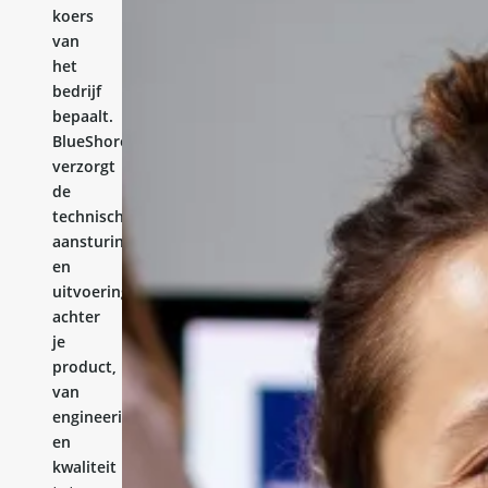
koers
van
het
bedrijf
bepaalt.
BlueShores
verzorgt
de
technische
aansturing
en
uitvoering
achter
je
product,
van
engineering
en
kwaliteit