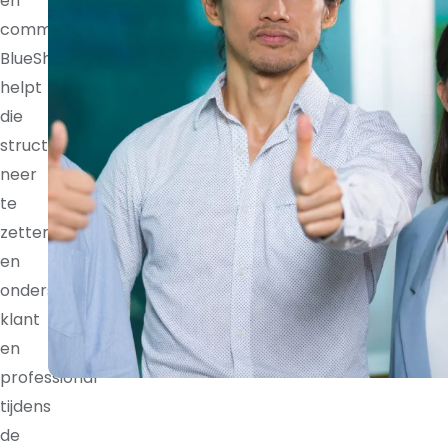
en
communicatieritmes.
BlueShores
helpt
die
structuur
neer
te
zetten
en
ondersteunt
klant
en
professional
tijdens
de