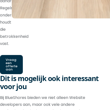
aandraagt.
Regelmatige
ondersteuning
houdt
die
betrokkenheid
vast.
Vraag
een
offerte
aan
Dit is mogelijk ook interessant
voor jou
Bij BlueShores bieden we niet alleen Website
developers aan, maar ook vele andere