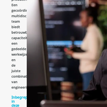
Een
gecoördineerd
multidisciplinair
team
biedt
betrouwbare
capaciteit,
een
gedeelde
werkwijze
en
de
juiste
combinatie
van
engineeringervaring.
Inbegrepen
in
deze