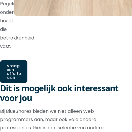
Regelmatige
ondersteuning
houdt
die
betrokkenheid
vast.
Vraag
een
offerte
aan
Dit is mogelijk ook interessant
voor jou
Bij BlueShores bieden we niet alleen Web
programmers aan, maar ook vele andere
professionals. Hier is een selectie van andere