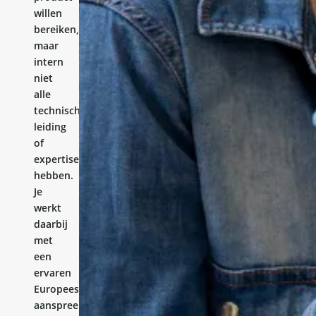
willen
bereiken,
maar
intern
niet
alle
technische
leiding
of
expertise
hebben.
Je
werkt
daarbij
met
een
ervaren
Europees
aanspreekpunt.