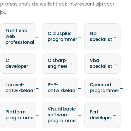
professionals die wellicht ook interessant zijn voor
jou:
Front end
C plusplus
Go
web
→
→
→
programmer
specialist
professional
C
C sharp
Vba
→
→
→
developer
engineer
specialist
Laravel-
PHP-
Opencart
→
→
→
ontwikkelaar
ontwikkelaar
programmer
Visual basic
Platform
Perl
→
software
→
→
programmer
developer
programmer