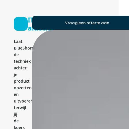
IT-
Vraag een offerte aan
afdeling
Laat
BlueShores
de
techniek
achter
je
product
opzetten
en
uitvoeren,
terwijl
jij
de
koers