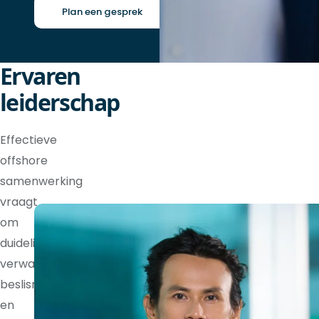
Plan een gesprek
Ervaren
leiderschap
Effectieve
offshore
samenwerking
vraagt
om
duidelijke
verwachtingen,
beslisrechten
en