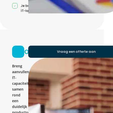
Je beheert jouw eigen
IT-landschap
Ontwikkelteam
Vraag een offerte aan
Breng
aanvullende
IT-
capaciteit
samen
rond
een
duidelijk
productresultaat.