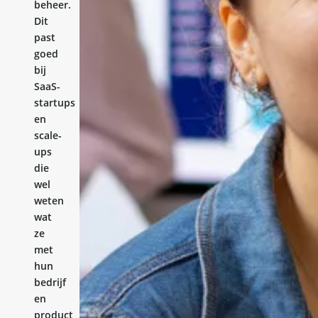
beheer.
Dit
past
goed
bij
SaaS-
startups
en
scale-
ups
die
wel
weten
wat
ze
met
hun
bedrijf
en
product