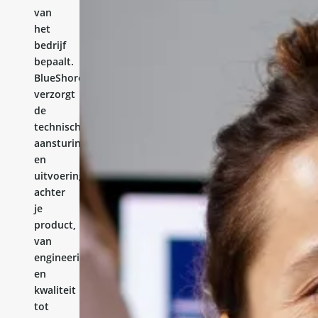
van
het
bedrijf
bepaalt.
BlueShores
verzorgt
de
technische
aansturing
en
uitvoering
achter
je
product,
van
engineering
en
kwaliteit
tot