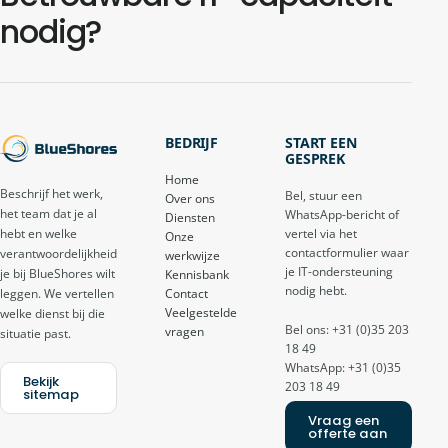
nodig?
BEDRIJF
START EEN
GESPREK
Home
Beschrijf het werk,
Bel, stuur een
Over ons
het team dat je al
WhatsApp-bericht of
Diensten
vertel via het
hebt en welke
Onze
contactformulier waar
verantwoordelijkheid
werkwijze
je IT-ondersteuning
je bij BlueShores wilt
Kennisbank
nodig hebt.
Contact
leggen. We vertellen
Veelgestelde
welke dienst bij die
Bel ons: +31 (0)35 203
vragen
situatie past.
18 49
WhatsApp: +31 (0)35
Bekijk
203 18 49
sitemap
Vraag een
offerte aan