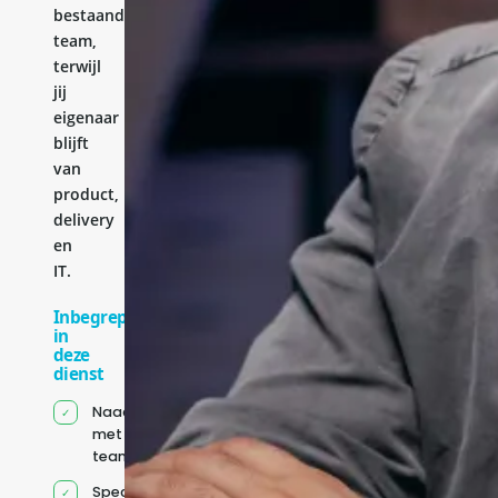
bestaande
team,
terwijl
jij
eigenaar
blijft
van
product,
delivery
en
IT.
Inbegrepen
in
deze
dienst
Naadloze integratie
met jouw bestaande
team
Specifiek voor jou