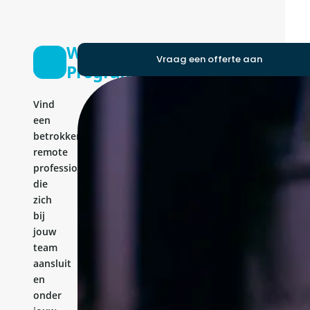
Web
Vraag een offerte aan
Programmer
Vind
een
betrokken
remote
professional
die
zich
bij
jouw
team
aansluit
en
onder