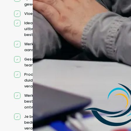
geworven profiel
Vloeiend Engels
Ideaal voor het
uitbreiden van
bestaande capaciteit
Werkt onder jouw
aansturing
Geschikt voor hybride
teams
Productcontext en
duidelijke
verantwoordelijkheden
Werkt binnen jouw
bestaande
ontwikkelteam
Je behoudt jouw
bedrijfs- en IT-
verantwoordelijkheden