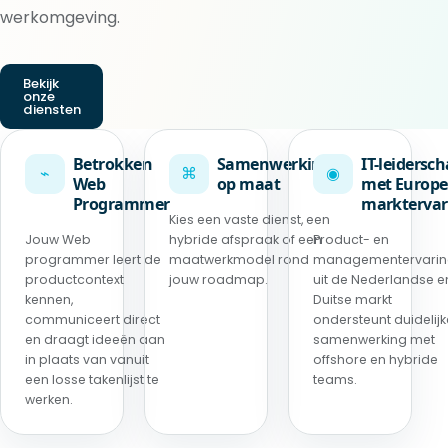
werkomgeving.
Bekijk
onze
diensten
Betrokken
Samenwerking
IT-leidersc
⌁
⌘
◉
Web
op maat
met Europe
Programmer
marktervar
Kies een vaste dienst, een
Jouw Web
hybride afspraak of een
Product- en
programmer leert de
maatwerkmodel rond
managementervari
productcontext
jouw roadmap.
uit de Nederlandse e
kennen,
Duitse markt
communiceert direct
ondersteunt duidelijk
en draagt ideeën aan
samenwerking met
in plaats van vanuit
offshore en hybride
een losse takenlijst te
teams.
werken.