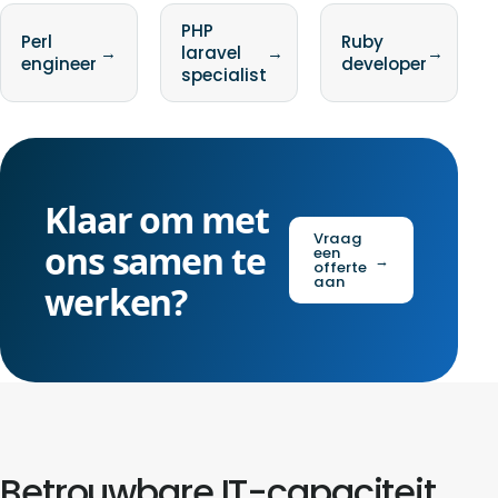
PHP
Perl
Ruby
→
laravel
→
→
engineer
developer
specialist
Klaar om met
Vraag
ons samen te
een
→
offerte
aan
werken?
Betrouwbare IT-capaciteit