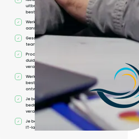
uitbreiden van
bestaande capaciteit
Werkt onder jouw
aansturing
Geschikt voor hybride
teams
Productcontext en
duidelijke
verantwoordelijkheden
Werkt binnen jouw
bestaande
ontwikkelteam
Je behoudt jouw
bedrijfs- en IT-
verantwoordelijkheden
Je beheert jouw eigen
IT-landschap