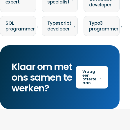
expert
specialist
developer
SQL
Typescript
Typo3
→
→
→
programmer
developer
programmer
Klaar om met
Vraag
ons samen te
een
→
offerte
aan
werken?