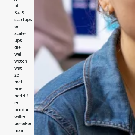
bij
SaaS-
startups
en
scale-
ups
die
wel
weten
wat
ze
met
hun
bedrijf
en
product
willen
bereiken,
maar