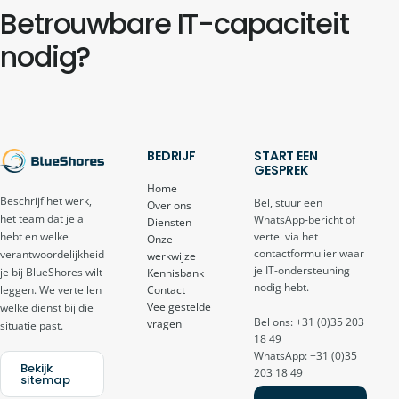
Betrouwbare IT-capaciteit
nodig?
BEDRIJF
START EEN
GESPREK
Home
Beschrijf het werk,
Bel, stuur een
Over ons
het team dat je al
WhatsApp-bericht of
Diensten
vertel via het
hebt en welke
Onze
contactformulier waar
verantwoordelijkheid
werkwijze
je IT-ondersteuning
je bij BlueShores wilt
Kennisbank
nodig hebt.
Contact
leggen. We vertellen
Veelgestelde
welke dienst bij die
Bel ons: +31 (0)35 203
vragen
situatie past.
18 49
WhatsApp: +31 (0)35
Bekijk
203 18 49
sitemap