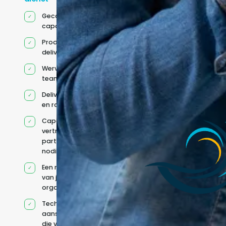
Gecoördineerde IT-
capaciteit
Product- en
deliveryleiderschap
Werving en
teamontwikkeling
Deliverygovernance
en rapportage
Capaciteit via
vertrouwde
partners wanneer
nodig
Een model op maat
van jouw
organisatie
Technische
aansturing zonder
die volledig intern