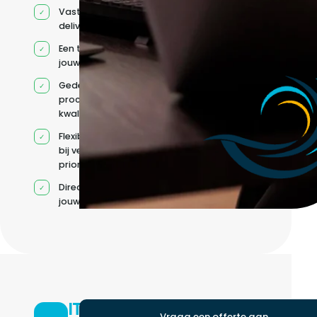
Vaste
deliverycoördinatie
Een team rond
jouw roadmap
Gedeelde
processen en
kwaliteitsnormen
Flexibele capaciteit
bij veranderende
prioriteiten
Direct contact met
jouw team
IT-
Vraag een offerte aan