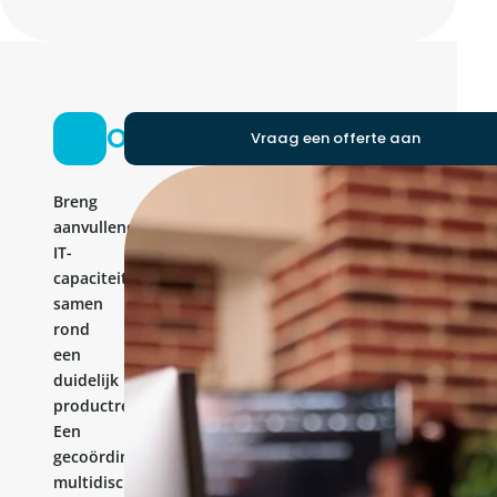
Ontwikkelteam
Vraag een offerte aan
Breng
aanvullende
IT-
capaciteit
samen
rond
een
duidelijk
productresultaat.
Een
gecoördineerd
multidisciplinair