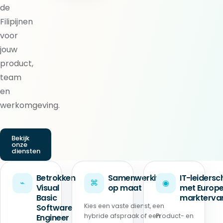
de
Filipijnen
voor
jouw
product,
team
en
werkomgeving.
Bekijk
onze
diensten
Betrokken
Samenwerking
IT-leiders
⌁
⌘
◉
Visual
op maat
met Europ
Basic
marktervar
Kies een vaste dienst, een
Software
hybride afspraak of een
Product- en
Engineer