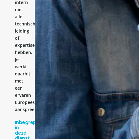
intern
niet
alle
technische
leiding
of
expertise
hebben.
Je
werkt
daarbij
met
een
ervaren
Europees
aanspreekpunt.
Inbegrepen
in
deze
dienst