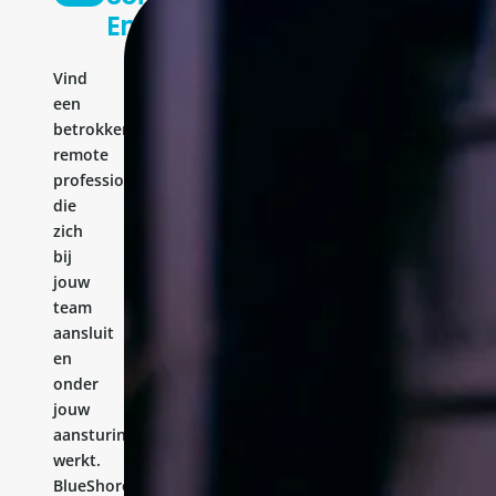
Engineer
Vind
een
betrokken
remote
professional
die
zich
bij
jouw
team
aansluit
en
onder
jouw
aansturing
werkt.
BlueShores