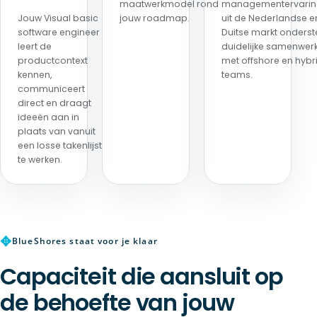
maatwerkmodel rond
managementervari
Jouw Visual basic
jouw roadmap.
uit de Nederlandse e
software engineer
Duitse markt onderst
leert de
duidelijke samenwer
productcontext
met offshore en hybr
kennen,
teams.
communiceert
direct en draagt
ideeën aan in
plaats van vanuit
een losse takenlijst
te werken.
✥
BlueShores staat voor je klaar
Capaciteit die aansluit op
de behoefte van jouw