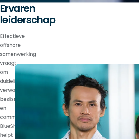
Ervaren
leiderschap
Effectieve
offshore
samenwerking
vraagt
om
duidelijke
verwachtingen,
beslisrechten
en
communicatieritmes.
BlueShores
helpt