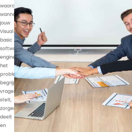
waardevoller
wanneer
jouw
Visual
basic
software
engineer
het
probleem
begrijpt,
vragen
stelt,
zorgen
deelt
en