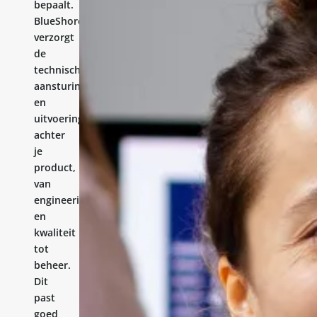
bepaalt.
BlueShores
verzorgt
de
technische
aansturing
en
uitvoering
achter
je
product,
van
engineering
en
kwaliteit
tot
beheer.
Dit
past
goed