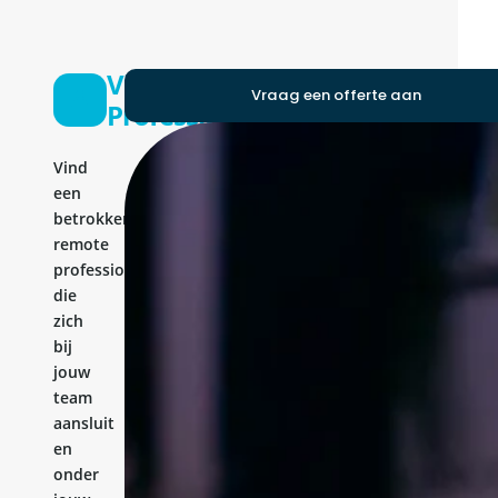
Vba
Vraag een offerte aan
Professional
Vind
een
betrokken
remote
professional
die
zich
bij
jouw
team
aansluit
en
onder