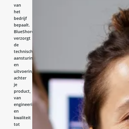
van
het
bedrijf
bepaalt.
BlueShores
verzorgt
de
technische
aansturing
en
uitvoering
achter
je
product,
van
engineering
en
kwaliteit
tot