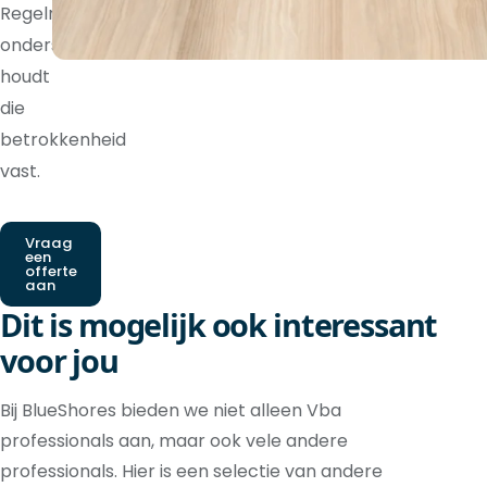
Regelmatige
ondersteuning
houdt
die
betrokkenheid
vast.
Vraag
een
offerte
aan
Dit is mogelijk ook interessant
voor jou
Bij BlueShores bieden we niet alleen Vba
professionals aan, maar ook vele andere
professionals. Hier is een selectie van andere