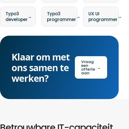
Typo3
Typo3
UX UI
→
→
→
developer
programmer
programmer
Klaar om met
Vraag
ons samen te
een
→
offerte
aan
werken?
Betrouwbare IT-capaciteit