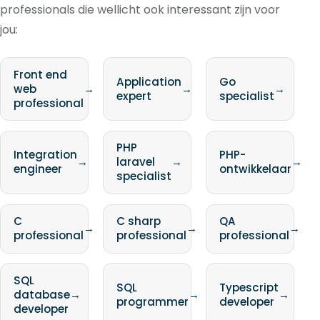
professionals die wellicht ook interessant zijn voor
jou:
Front end
Application
Go
web
→
→
→
expert
specialist
professional
PHP
Integration
PHP-
→
laravel
→
→
engineer
ontwikkelaar
specialist
C
C sharp
QA
→
→
→
professional
professional
professional
SQL
SQL
Typescript
database
→
→
→
programmer
developer
developer