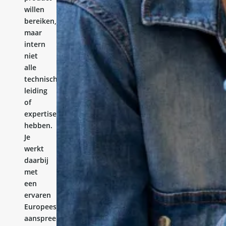
willen
bereiken,
maar
intern
niet
alle
technische
leiding
of
expertise
hebben.
Je
werkt
daarbij
met
een
ervaren
Europees
aanspreekpunt.