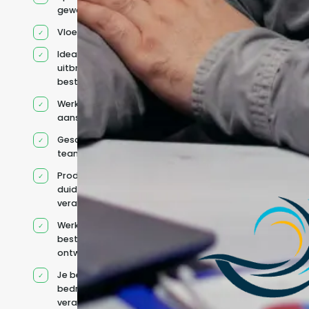
geworven profiel
Vloeiend Engels
Ideaal voor het
uitbreiden van
bestaande capaciteit
Werkt onder jouw
aansturing
Geschikt voor hybride
teams
Productcontext en
duidelijke
verantwoordelijkheden
Werkt binnen jouw
bestaande
ontwikkelteam
Je behoudt jouw
bedrijfs- en IT-
verantwoordelijkheden