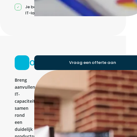
Je beheert jouw eigen
IT-landschap
Ontwikkelteam
Vraag een offerte aan
Breng
aanvullende
IT-
capaciteit
samen
rond
een
duidelijk
productresultaat.