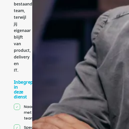
bestaande
team,
terwijl
jij
eigenaar
blijft
van
product,
delivery
en
IT.
Inbegrepen
in
deze
dienst
Naadloze integratie
met jouw bestaande
team
Specifiek voor jou