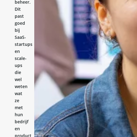
beheer.
Dit
past
goed
bij
SaaS-
startups
en
scale-
ups
die
wel
weten
wat
ze
met
hun
bedrijf
en
product