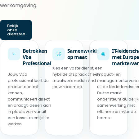
werkomgeving.
Bekijk
onze
diensten
Betrokken
Samenwerking
IT-leidersc
⌁
⌘
◉
Vba
op maat
met Europe
Professional
marktervar
Kies een vaste dienst, een
Jouw Vba
hybride afspraak of een
Product- en
professional leert de
maatwerkmodel rond
managementervari
productcontext
jouw roadmap.
uit de Nederlandse e
kennen,
Duitse markt
communiceert direct
ondersteunt duidelijk
en draagt ideeën aan
samenwerking met
in plaats van vanuit
offshore en hybride
een losse takenlijst te
teams.
werken.