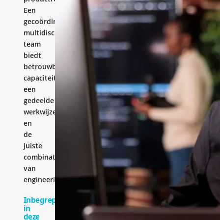
Een
gecoördineerd
multidisciplinair
team
biedt
betrouwbare
capaciteit,
een
gedeelde
werkwijze
en
de
juiste
combinatie
van
engineeringervaring.
Inbegrepen
in
deze