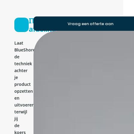
IT-
Vraag een offerte aan
afdeling
Laat
BlueShores
de
techniek
achter
je
product
opzetten
en
uitvoeren,
terwijl
jij
de
koers