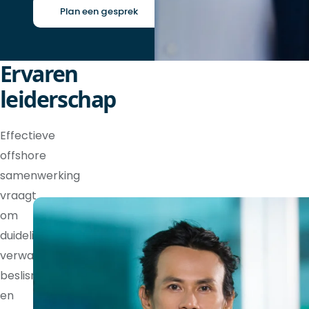
Plan een gesprek
Ervaren
leiderschap
Effectieve
offshore
samenwerking
vraagt
om
duidelijke
verwachtingen,
beslisrechten
en