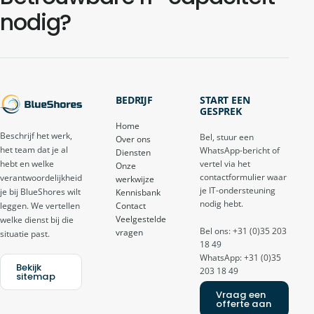
nodig?
BEDRIJF
START EEN
GESPREK
Home
Beschrijf het werk,
Bel, stuur een
Over ons
het team dat je al
WhatsApp-bericht of
Diensten
vertel via het
hebt en welke
Onze
contactformulier waar
verantwoordelijkheid
werkwijze
je IT-ondersteuning
je bij BlueShores wilt
Kennisbank
nodig hebt.
Contact
leggen. We vertellen
Veelgestelde
welke dienst bij die
Bel ons: +31 (0)35 203
vragen
situatie past.
18 49
WhatsApp: +31 (0)35
Bekijk
203 18 49
sitemap
Vraag een
offerte aan