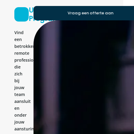
UX
Vraag een offerte aan
Programmer
Vind
een
betrokken
remote
professional
die
zich
bij
jouw
team
aansluit
en
onder
jouw
aansturing