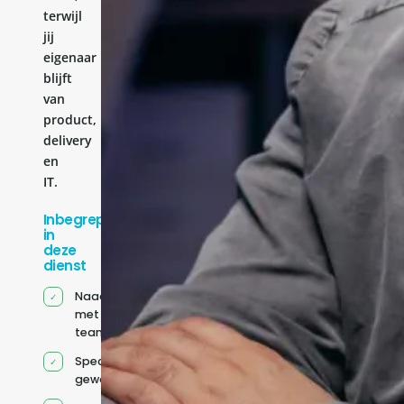
terwijl
jij
eigenaar
blijft
van
product,
delivery
en
IT.
Inbegrepen
in
deze
dienst
Naadloze integratie
met jouw bestaande
team
Specifiek voor jou
geworven profiel