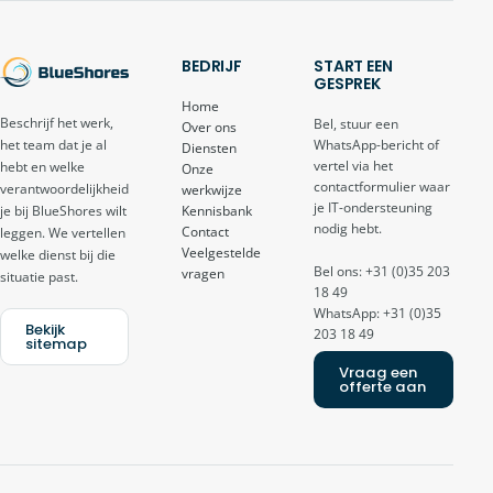
BEDRIJF
START EEN
GESPREK
Home
Beschrijf het werk,
Bel, stuur een
Over ons
het team dat je al
WhatsApp-bericht of
Diensten
vertel via het
hebt en welke
Onze
contactformulier waar
verantwoordelijkheid
werkwijze
je IT-ondersteuning
je bij BlueShores wilt
Kennisbank
nodig hebt.
Contact
leggen. We vertellen
Veelgestelde
welke dienst bij die
Bel ons: +31 (0)35 203
vragen
situatie past.
18 49
WhatsApp: +31 (0)35
Bekijk
203 18 49
sitemap
Vraag een
offerte aan