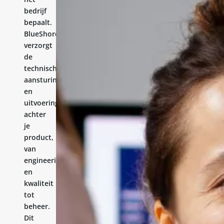
bedrijf
bepaalt.
BlueShores
verzorgt
de
technische
aansturing
en
uitvoering
achter
je
product,
van
engineering
en
kwaliteit
tot
beheer.
Dit