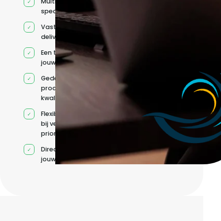
Multidisciplinaire
specialisten
Vaste
deliverycoördinatie
Een team rond
jouw roadmap
Gedeelde
processen en
kwaliteitsnormen
Flexibele capaciteit
bij veranderende
prioriteiten
Direct contact met
jouw team