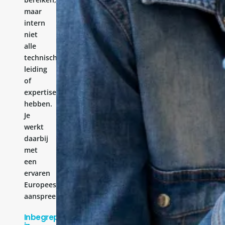
maar
intern
niet
alle
technische
leiding
of
expertise
hebben.
Je
werkt
daarbij
met
een
ervaren
Europees
aanspreekpunt.
Inbegrepen