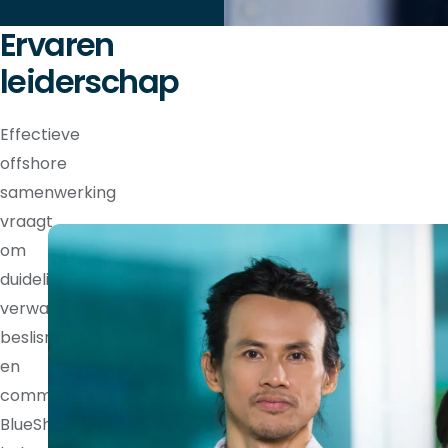
Ervaren
leiderschap
Effectieve
offshore
samenwerking
vraagt
om
duidelijke
verwachtingen,
beslisrechten
en
communicatieritmes.
BlueShores