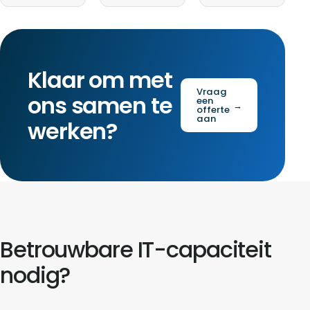
Klaar om met
Vraag
ons samen te
een
→
offerte
aan
werken?
Betrouwbare IT-capaciteit
nodig?