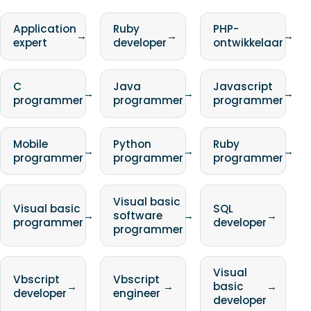
Application
Ruby
PHP-
→
→
→
expert
developer
ontwikkelaar
C
Java
Javascript
→
→
→
programmer
programmer
programmer
Mobile
Python
Ruby
→
→
→
programmer
programmer
programmer
Visual basic
Visual basic
SQL
→
software
→
→
programmer
developer
programmer
Visual
Vbscript
Vbscript
→
→
basic
→
developer
engineer
developer