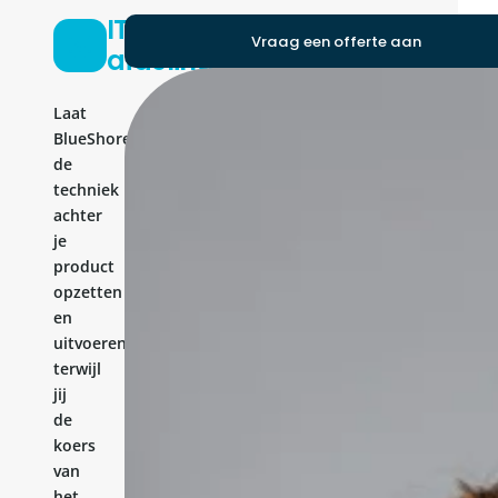
IT-
Vraag een offerte aan
afdeling
Laat
BlueShores
de
techniek
achter
je
product
opzetten
en
uitvoeren,
terwijl
jij
de
koers
van
het