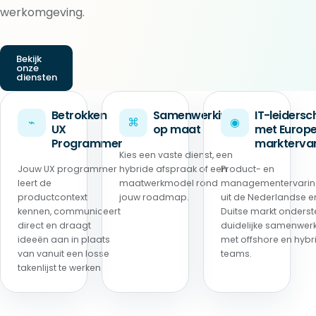
werkomgeving.
Bekijk
onze
diensten
Betrokken
Samenwerking
IT-leiders
⌁
⌘
◉
UX
op maat
met Europ
Programmer
marktervar
Kies een vaste dienst, een
Jouw UX programmer
hybride afspraak of een
Product- en
leert de
maatwerkmodel rond
managementervari
productcontext
jouw roadmap.
uit de Nederlandse e
kennen, communiceert
Duitse markt onderst
direct en draagt
duidelijke samenwer
ideeën aan in plaats
met offshore en hybr
van vanuit een losse
teams.
takenlijst te werken.