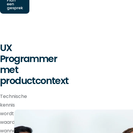
Plan
een
gesprek
UX
Programmer
met
productcontext
Technische
kennis
wordt
waardevoller
wanneer