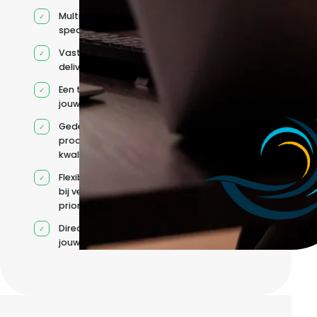
Multidisciplinaire
specialisten
Vaste
deliverycoördinatie
Een team rond
jouw roadmap
Gedeelde
processen en
kwaliteitsnormen
Flexibele capaciteit
bij veranderende
prioriteiten
Direct contact met
jouw team