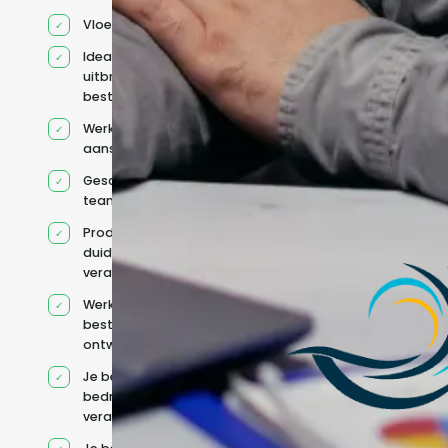
Vloeiend Engels
Ideaal voor het
uitbreiden van
bestaande capaciteit
Werkt onder jouw
aansturing
Geschikt voor hybride
teams
Productcontext en
duidelijke
verantwoordelijkheden
Werkt binnen jouw
bestaande
ontwikkelteam
Je behoudt jouw
bedrijfs- en IT-
verantwoordelijkheden