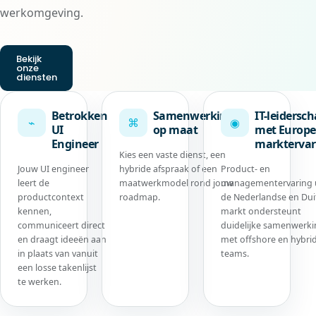
werkomgeving.
Bekijk
onze
diensten
Betrokken
Samenwerking
IT-leidersc
⌁
⌘
◉
UI
op maat
met Europe
Engineer
marktervar
Kies een vaste dienst, een
Jouw UI engineer
hybride afspraak of een
Product- en
leert de
maatwerkmodel rond jouw
managementervaring 
productcontext
roadmap.
de Nederlandse en Dui
kennen,
markt ondersteunt
communiceert direct
duidelijke samenwerk
en draagt ideeën aan
met offshore en hybri
in plaats van vanuit
teams.
een losse takenlijst
te werken.