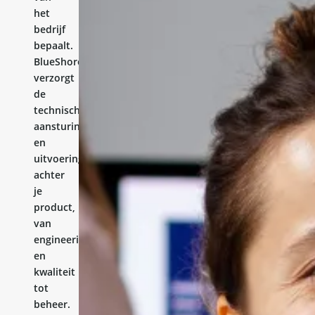
het
bedrijf
bepaalt.
BlueShores
verzorgt
de
technische
aansturing
en
uitvoering
achter
je
product,
van
engineering
en
kwaliteit
tot
beheer.