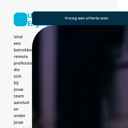
UI
Vraag een offerte aan
Engineer
Vind
een
betrokken
remote
professional
die
zich
bij
jouw
team
aansluit
en
onder
jouw