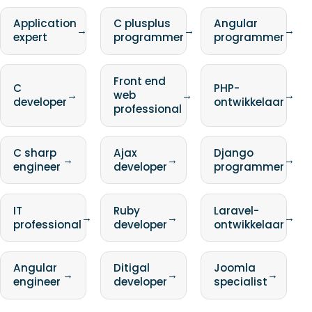
Application
C plusplus
Angular
→
→
→
expert
programmer
programmer
Front end
C
PHP-
→
web
→
→
developer
ontwikkelaar
professional
C sharp
Ajax
Django
→
→
→
engineer
developer
programmer
IT
Ruby
Laravel-
→
→
→
professional
developer
ontwikkelaar
Angular
Ditigal
Joomla
→
→
→
engineer
developer
specialist