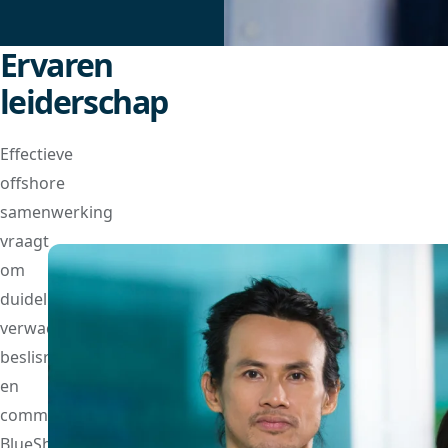
Ervaren
leiderschap
Effectieve
offshore
samenwerking
vraagt
om
duidelijke
verwachtingen,
beslisrechten
en
communicatieritmes.
BlueShores