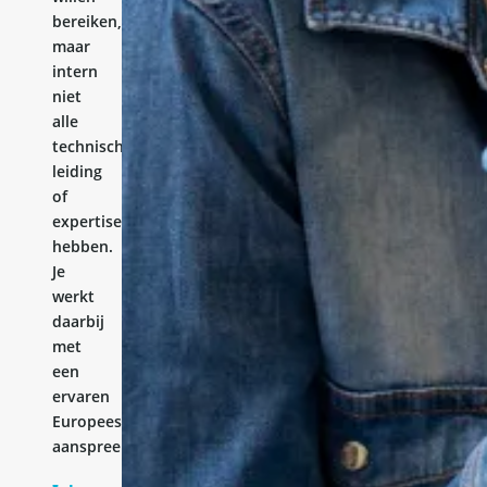
bereiken,
maar
intern
niet
alle
technische
leiding
of
expertise
hebben.
Je
werkt
daarbij
met
een
ervaren
Europees
aanspreekpunt.