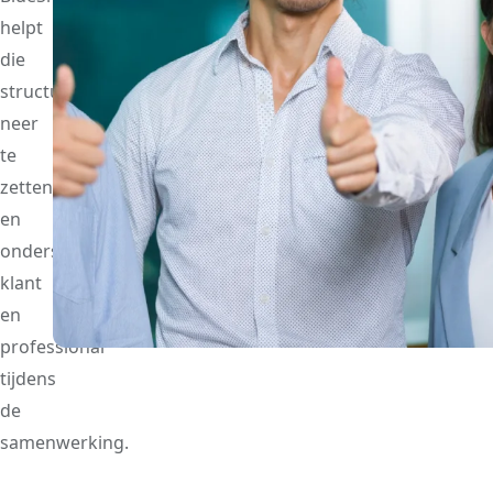
helpt
die
structuur
neer
te
zetten
en
ondersteunt
klant
en
professional
tijdens
de
samenwerking.