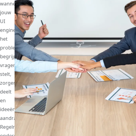
wanneer
jouw
UI
engineer
het
probleem
begrijpt,
vragen
stelt,
zorgen
deelt
en
ideeën
aandraagt.
Regelmatige
ondersteuning