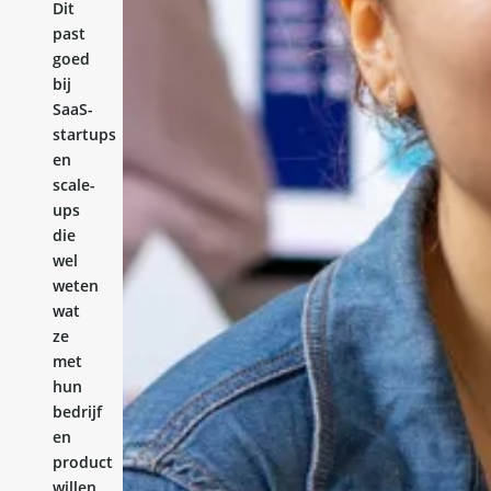
Dit
past
goed
bij
SaaS-
startups
en
scale-
ups
die
wel
weten
wat
ze
met
hun
bedrijf
en
product
willen