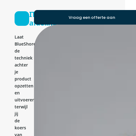
IT-
Vraag een offerte aan
afdeling
Laat
BlueShores
de
techniek
achter
je
product
opzetten
en
uitvoeren,
terwijl
jij
de
koers
van