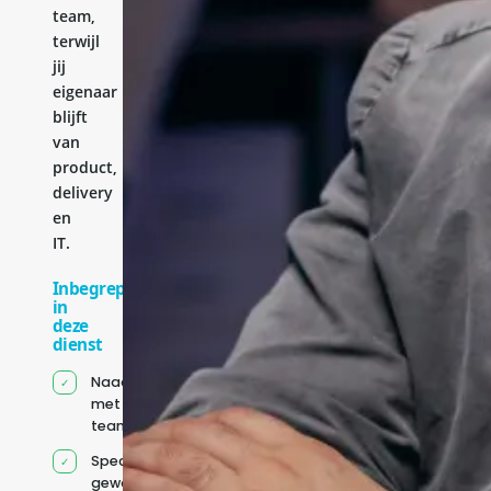
team,
terwijl
jij
eigenaar
blijft
van
product,
delivery
en
IT.
Inbegrepen
in
deze
dienst
Naadloze integratie
met jouw bestaande
team
Specifiek voor jou
geworven profiel