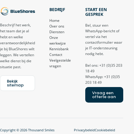
BEDRIJF
START EEN
GESPREK
Home
Beschrijf het werk,
Bel, stuur een
Over ons
het team dat je al
WhatsApp-bericht of
Diensten
vertel via het
hebt en welke
Onze
contactformulier waar
verantwoordelijkheid
werkwijze
je IT-ondersteuning
je bij BlueShores wilt
Kennisbank
nodig hebt.
Contact
leggen. We vertellen
Veelgestelde
welke dienst bij die
Bel ons: +31 (0)35 203
vragen
situatie past.
18 49
WhatsApp: +31 (0)35
Bekijk
203 18 49
sitemap
Vraag een
offerte aan
Copyright © 2026 Thousand Smiles
Privacybeleid
Cookiebeleid