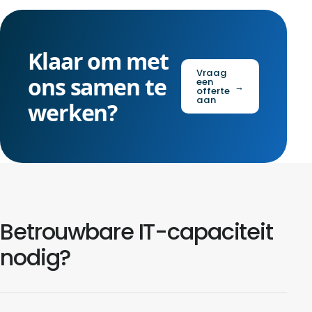
Klaar om met
Vraag
ons samen te
een
→
offerte
aan
werken?
Betrouwbare IT-capaciteit
nodig?