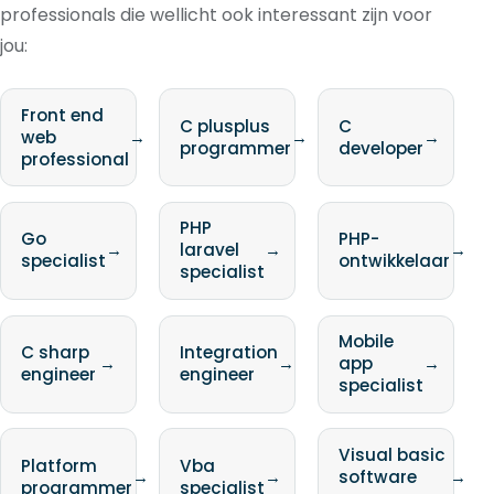
professionals die wellicht ook interessant zijn voor
jou:
Front end
C plusplus
C
web
→
→
→
programmer
developer
professional
PHP
Go
PHP-
→
laravel
→
→
specialist
ontwikkelaar
specialist
Mobile
C sharp
Integration
→
→
app
→
engineer
engineer
specialist
Visual basic
Platform
Vba
→
→
software
→
programmer
specialist