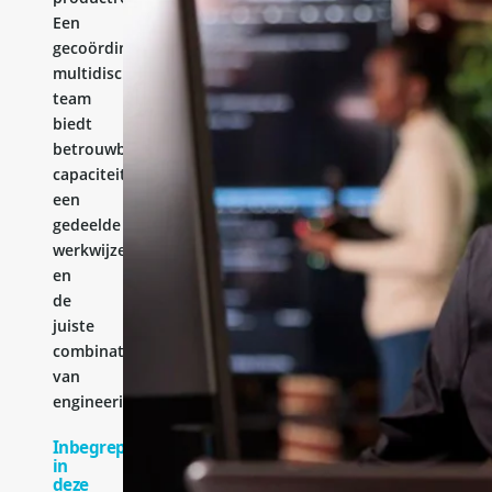
Een
gecoördineerd
multidisciplinair
team
biedt
betrouwbare
capaciteit,
een
gedeelde
werkwijze
en
de
juiste
combinatie
van
engineeringervaring.
Inbegrepen
in
deze