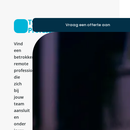
Typescript
Vraag een offerte aan
Professional
Vind
een
betrokken
remote
professional
die
zich
bij
jouw
team
aansluit
en
onder