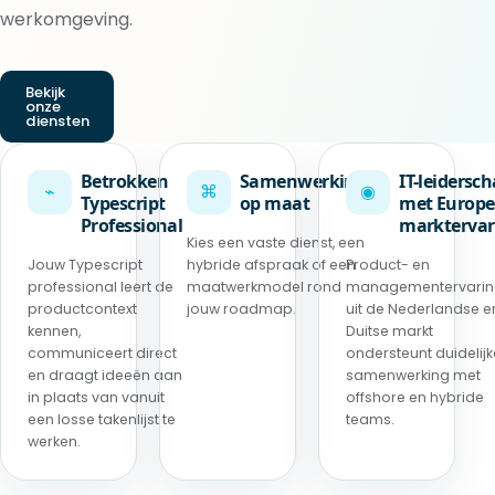
werkomgeving.
Bekijk
onze
diensten
Betrokken
Samenwerking
IT-leidersc
⌁
⌘
◉
Typescript
op maat
met Europe
Professional
marktervar
Kies een vaste dienst, een
Jouw Typescript
hybride afspraak of een
Product- en
professional leert de
maatwerkmodel rond
managementervari
productcontext
jouw roadmap.
uit de Nederlandse e
kennen,
Duitse markt
communiceert direct
ondersteunt duidelijk
en draagt ideeën aan
samenwerking met
in plaats van vanuit
offshore en hybride
een losse takenlijst te
teams.
werken.