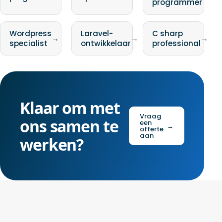
programmer
Wordpress
Laravel-
C sharp
→
→
→
specialist
ontwikkelaar
professional
Klaar om met
Vraag
ons samen te
een
→
offerte
aan
werken?