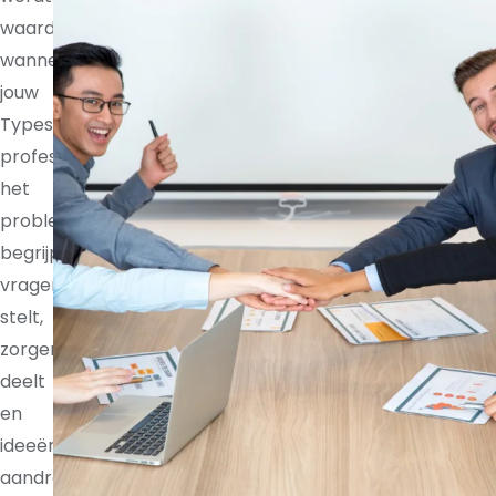
waardevoller
wanneer
jouw
Typescript
professional
het
probleem
begrijpt,
vragen
stelt,
zorgen
deelt
en
ideeën
aandraagt.