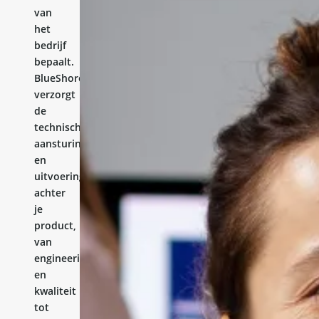
van
het
bedrijf
bepaalt.
BlueShores
verzorgt
de
technische
aansturing
en
uitvoering
achter
je
product,
van
engineering
en
kwaliteit
tot