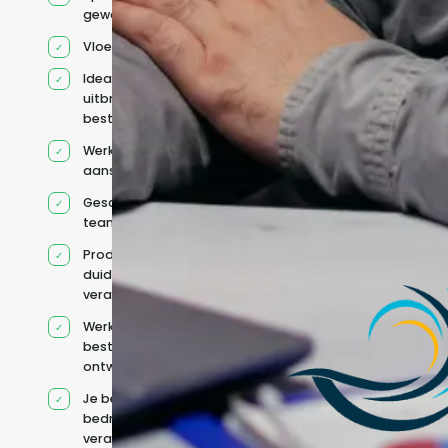
geworven profiel
Vloeiend Engels
Ideaal voor het
uitbreiden van
bestaande capaciteit
Werkt onder jouw
aansturing
Geschikt voor hybride
teams
Productcontext en
duidelijke
verantwoordelijkheden
Werkt binnen jouw
bestaande
ontwikkelteam
Je behoudt jouw
bedrijfs- en IT-
verantwoordelijkheden