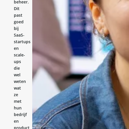
beheer.
Dit
past
goed
bij
SaaS-
startups
en
scale-
ups
die
wel
weten
wat
ze
met
hun
bedrijf
en
product