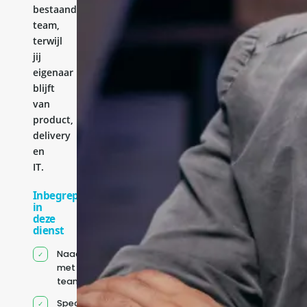
bestaande
team,
terwijl
jij
eigenaar
blijft
van
product,
delivery
en
IT.
Inbegrepen
in
deze
dienst
Naadloze integratie
met jouw bestaande
team
Specifiek voor jou