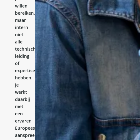
willen
bereiken,
maar
intern
niet
alle
technische
leiding
of
expertise
hebben.
Je
werkt
daarbij
met
een
ervaren
Europees
aanspreekpunt.