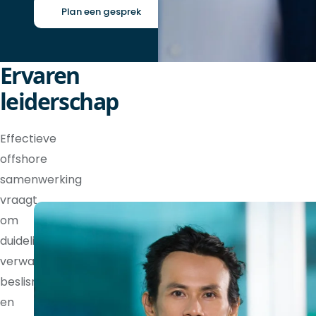
Plan een gesprek
Ervaren
leiderschap
Effectieve
offshore
samenwerking
vraagt
om
duidelijke
verwachtingen,
beslisrechten
en