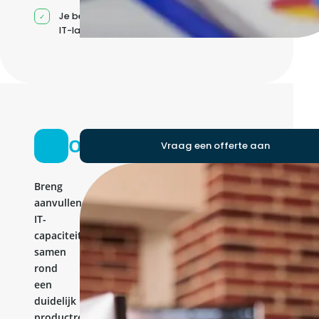
Je beheert jouw eigen
IT-landschap
Ontwikkelteam
Vraag een offerte aan
Breng
aanvullende
IT-
capaciteit
samen
rond
een
duidelijk
productresultaat.