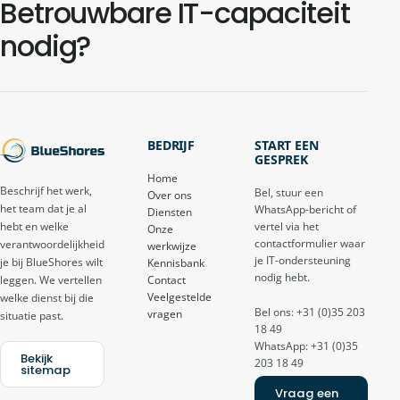
Betrouwbare IT-capaciteit
nodig?
BEDRIJF
START EEN
GESPREK
Home
Beschrijf het werk,
Bel, stuur een
Over ons
het team dat je al
WhatsApp-bericht of
Diensten
vertel via het
hebt en welke
Onze
contactformulier waar
verantwoordelijkheid
werkwijze
je IT-ondersteuning
je bij BlueShores wilt
Kennisbank
nodig hebt.
Contact
leggen. We vertellen
Veelgestelde
welke dienst bij die
Bel ons: +31 (0)35 203
vragen
situatie past.
18 49
WhatsApp: +31 (0)35
Bekijk
203 18 49
sitemap
Vraag een