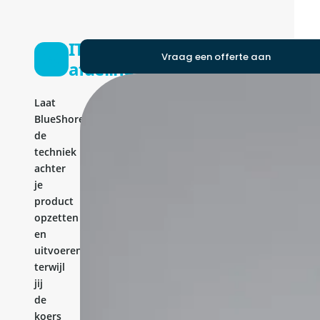
IT-
Vraag een offerte aan
afdeling
Laat
BlueShores
de
techniek
achter
je
product
opzetten
en
uitvoeren,
terwijl
jij
de
koers