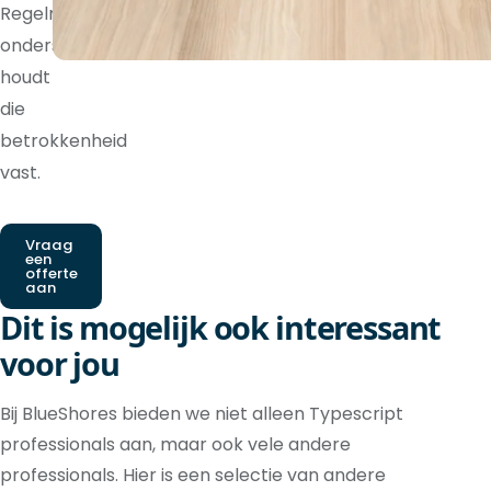
Regelmatige
ondersteuning
houdt
die
betrokkenheid
vast.
Vraag
een
offerte
aan
Dit is mogelijk ook interessant
voor jou
Bij BlueShores bieden we niet alleen Typescript
professionals aan, maar ook vele andere
professionals. Hier is een selectie van andere