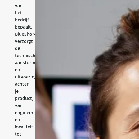
van
het
bedrijf
bepaalt.
BlueShores
verzorgt
de
technische
aansturing
en
uitvoering
achter
je
product,
van
engineering
en
kwaliteit
tot