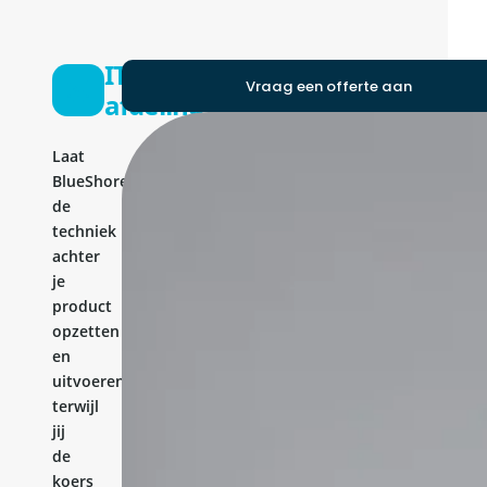
IT-
Vraag een offerte aan
afdeling
Laat
BlueShores
de
techniek
achter
je
product
opzetten
en
uitvoeren,
terwijl
jij
de
koers