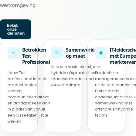
werkomgeving.
Bekijk
onze
diensten
Betrokken
Samenwerking
IT-leidersc
⌁
⌘
◉
Test
op maat
met Europe
Professional
marktervar
Kies een vaste dienst, een
Jouw Test
hybride afspraak of een
Product- en
professional leert de
maatwerkmodel rond
managementervari
productcontext
jouw roadmap.
uit de Nederlandse e
kennen,
Duitse markt
communiceert direct
ondersteunt duidelijk
en draagt ideeën aan
samenwerking met
in plaats van vanuit
offshore en hybride
een losse takenlijst te
teams.
werken.