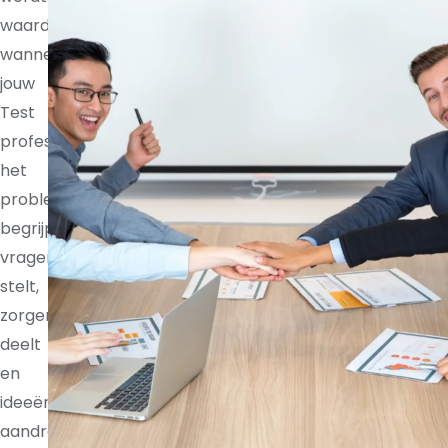
waardevoller
wanneer
jouw
Test
professional
het
probleem
begrijpt,
vragen
stelt,
zorgen
deelt
en
ideeën
aandraagt.