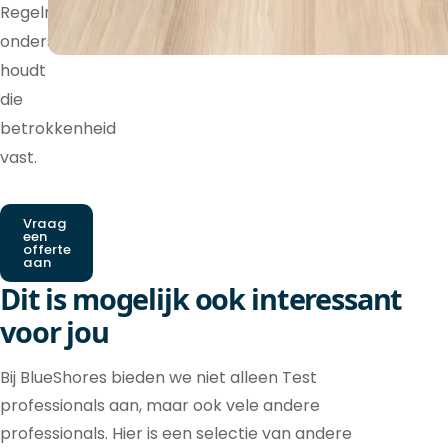
Regelmatige
ondersteuning
houdt
die
betrokkenheid
vast.
Vraag
een
offerte
aan
Dit is mogelijk ook interessant
voor jou
Bij BlueShores bieden we niet alleen Test
professionals aan, maar ook vele andere
professionals. Hier is een selectie van andere