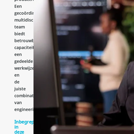
Een
gecoördineerd
multidisciplinair
team
biedt
betrouwbare
capaciteit,
een
gedeelde
werkwijze
en
de
juiste
combinatie
van
engineeringervaring.
Inbegrepen
in
deze