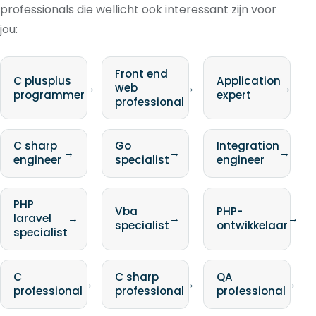
professionals die wellicht ook interessant zijn voor
jou:
Front end
C plusplus
Application
→
web
→
→
programmer
expert
professional
C sharp
Go
Integration
→
→
→
engineer
specialist
engineer
PHP
Vba
PHP-
laravel
→
→
→
specialist
ontwikkelaar
specialist
C
C sharp
QA
→
→
→
professional
professional
professional