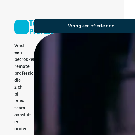
Test
Vraag een offerte aan
Professional
Vind
een
betrokken
remote
professional
die
zich
bij
jouw
team
aansluit
en
onder