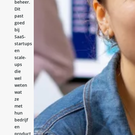
beheer.
Dit
past
goed
bij
SaaS-
startups
en
scale-
ups
die
wel
weten
wat
ze
met
hun
bedrijf
en
product