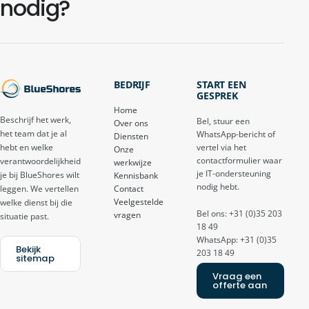
nodig?
BEDRIJF
START EEN
GESPREK
Home
Beschrijf het werk,
Bel, stuur een
Over ons
het team dat je al
WhatsApp-bericht of
Diensten
vertel via het
hebt en welke
Onze
contactformulier waar
verantwoordelijkheid
werkwijze
je IT-ondersteuning
je bij BlueShores wilt
Kennisbank
nodig hebt.
Contact
leggen. We vertellen
Veelgestelde
welke dienst bij die
Bel ons: +31 (0)35 203
vragen
situatie past.
18 49
WhatsApp: +31 (0)35
Bekijk
203 18 49
sitemap
Vraag een
offerte aan