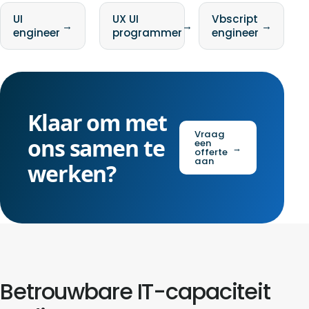
UI
UX UI
Vbscript
→
→
→
engineer
programmer
engineer
Klaar om met
Vraag
ons samen te
een
→
offerte
aan
werken?
Betrouwbare IT-capaciteit