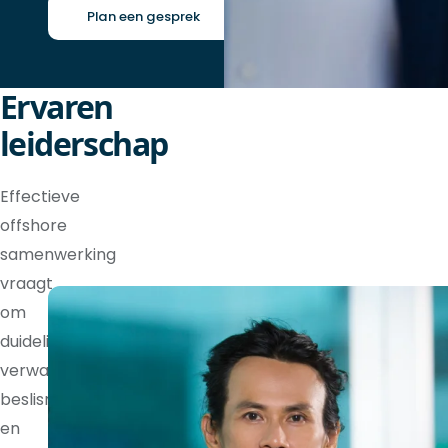
Plan een gesprek
Ervaren
leiderschap
Effectieve
offshore
samenwerking
vraagt
om
duidelijke
verwachtingen,
beslisrechten
en