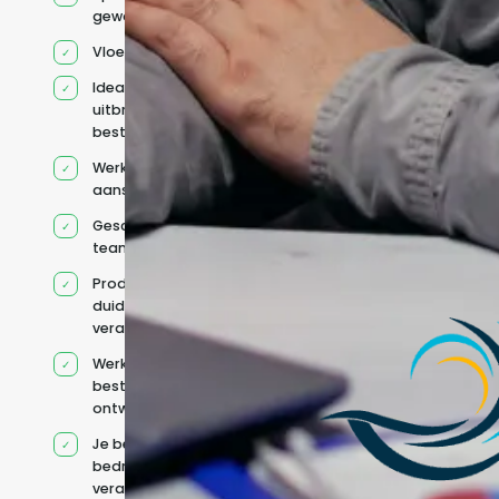
geworven profiel
Vloeiend Engels
Ideaal voor het
uitbreiden van
bestaande capaciteit
Werkt onder jouw
aansturing
Geschikt voor hybride
teams
Productcontext en
duidelijke
verantwoordelijkheden
Werkt binnen jouw
bestaande
ontwikkelteam
Je behoudt jouw
bedrijfs- en IT-
verantwoordelijkheden