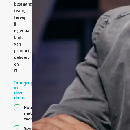
bestaande
team,
terwijl
jij
eigenaar
blijft
van
product,
delivery
en
IT.
Inbegrepen
in
deze
dienst
Naadloze integratie
met jouw bestaande
team
Specifiek voor jou