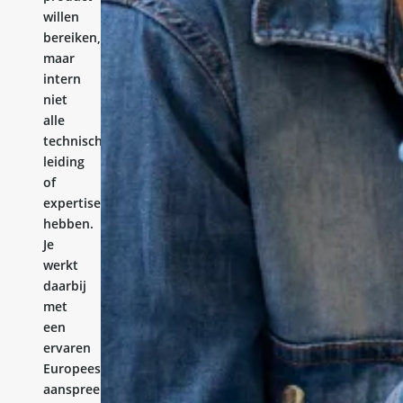
willen
bereiken,
maar
intern
niet
alle
technische
leiding
of
expertise
hebben.
Je
werkt
daarbij
met
een
ervaren
Europees
aanspreekpunt.