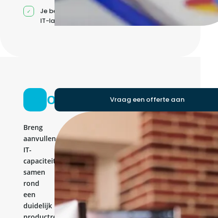
Je beheert jouw eigen
IT-landschap
Ontwikkelteam
Vraag een offerte aan
Breng
aanvullende
IT-
capaciteit
samen
rond
een
duidelijk
productresultaat.