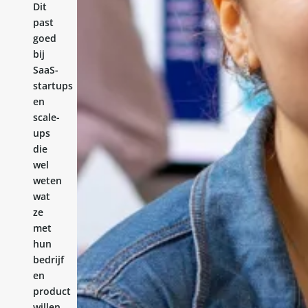
Dit
past
goed
bij
SaaS-
startups
en
scale-
ups
die
wel
weten
wat
ze
met
hun
bedrijf
en
product
willen