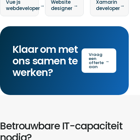
Vue js
Website
Xamarin
→
→
→
webdeveloper
designer
developer
Klaar om met
Vraag
ons samen te
een
→
offerte
aan
werken?
Betrouwbare IT-capaciteit
nodig?