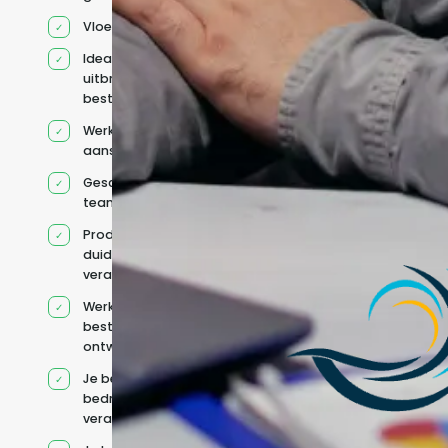
Vloeiend Engels
Ideaal voor het
uitbreiden van
bestaande capaciteit
Werkt onder jouw
aansturing
Geschikt voor hybride
teams
Productcontext en
duidelijke
verantwoordelijkheden
Werkt binnen jouw
bestaande
ontwikkelteam
Je behoudt jouw
bedrijfs- en IT-
verantwoordelijkheden