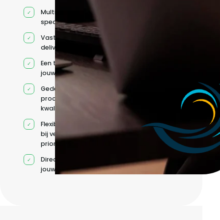
Multidisciplinaire
specialisten
Vaste
deliverycoördinatie
Een team rond
jouw roadmap
Gedeelde
processen en
kwaliteitsnormen
Flexibele capaciteit
bij veranderende
prioriteiten
Direct contact met
jouw team