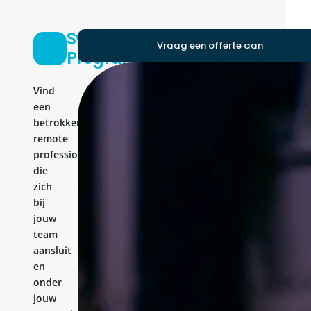
Swift
Vraag een offerte aan
Programmer
Vind
een
betrokken
remote
professional
die
zich
bij
jouw
team
aansluit
en
onder
jouw