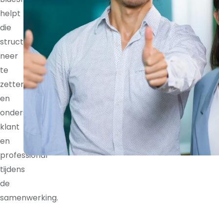
helpt
die
structuur
neer
te
zetten
en
ondersteunt
klant
en
professional
tijdens
de
samenwerking.