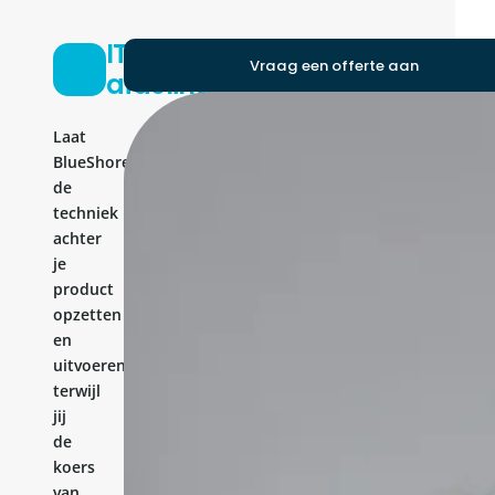
IT-
Vraag een offerte aan
afdeling
Laat
BlueShores
de
techniek
achter
je
product
opzetten
en
uitvoeren,
terwijl
jij
de
koers
van