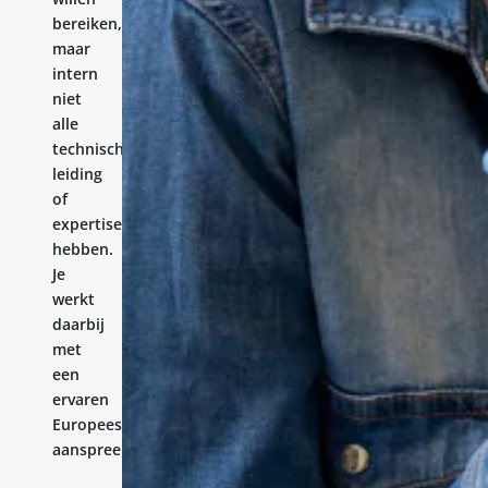
bereiken,
maar
intern
niet
alle
technische
leiding
of
expertise
hebben.
Je
werkt
daarbij
met
een
ervaren
Europees
aanspreekpunt.