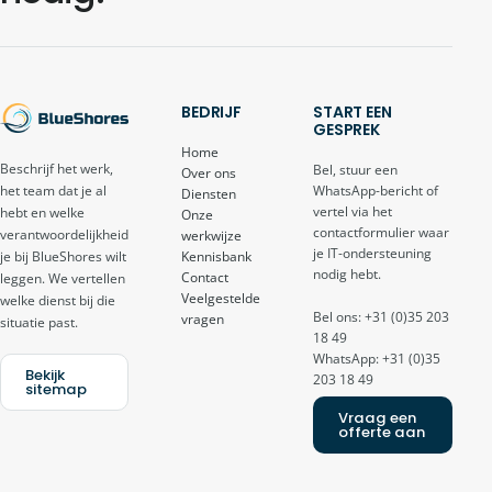
BEDRIJF
START EEN
GESPREK
Home
Beschrijf het werk,
Bel, stuur een
Over ons
het team dat je al
WhatsApp-bericht of
Diensten
vertel via het
hebt en welke
Onze
contactformulier waar
verantwoordelijkheid
werkwijze
je IT-ondersteuning
je bij BlueShores wilt
Kennisbank
nodig hebt.
Contact
leggen. We vertellen
Veelgestelde
welke dienst bij die
Bel ons: +31 (0)35 203
vragen
situatie past.
18 49
WhatsApp: +31 (0)35
Bekijk
203 18 49
sitemap
Vraag een
offerte aan