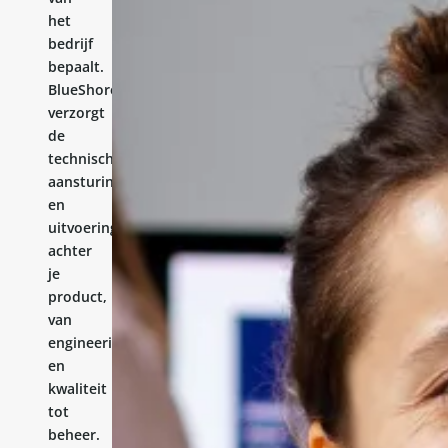
het
bedrijf
bepaalt.
BlueShores
verzorgt
de
technische
aansturing
en
uitvoering
achter
je
product,
van
engineering
en
kwaliteit
tot
beheer.