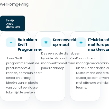
werkomgeving.
Bekijk
onze
diensten
Betrokken
Samenwerking
IT-leiders
⌁
⌘
◉
Swift
op maat
met Europ
Programmer
marktervar
Kies een vaste dienst, een
Jouw Swift
hybride afspraak of een
Product- en
programmer leert de
maatwerkmodel rond
managementervari
productcontext
jouw roadmap.
uit de Nederlandse e
kennen, communiceert
Duitse markt onderst
direct en draagt
duidelijke samenwer
ideeën aan in plaats
met offshore en hybr
van vanuit een losse
teams.
takenlijst te werken.