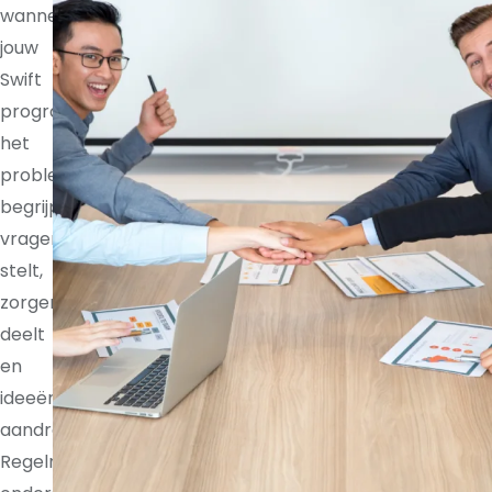
wanneer
jouw
Swift
programmer
het
probleem
begrijpt,
vragen
stelt,
zorgen
deelt
en
ideeën
aandraagt.
Regelmatige