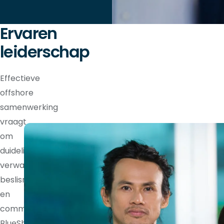
Ervaren
leiderschap
Effectieve
offshore
samenwerking
vraagt
om
duidelijke
verwachtingen,
beslisrechten
en
communicatieritmes.
BlueShores