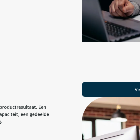
Vr
 productresultaat. Een
apaciteit, een gedeelde
.