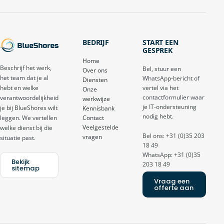
BEDRIJF
START EEN
GESPREK
Home
Beschrijf het werk,
Bel, stuur een
Over ons
het team dat je al
WhatsApp-bericht of
Diensten
vertel via het
hebt en welke
Onze
contactformulier waar
verantwoordelijkheid
werkwijze
je IT-ondersteuning
je bij BlueShores wilt
Kennisbank
nodig hebt.
Contact
leggen. We vertellen
Veelgestelde
welke dienst bij die
Bel ons: +31 (0)35 203
vragen
situatie past.
18 49
WhatsApp: +31 (0)35
Bekijk
203 18 49
sitemap
Vraag een
offerte aan