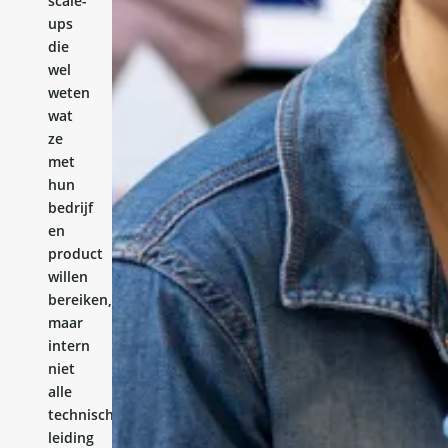
scale-
ups
die
wel
weten
wat
ze
met
hun
bedrijf
en
product
willen
bereiken,
maar
intern
niet
alle
technische
leiding