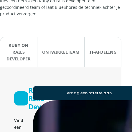
Kies een betrokken Ruby on rails developer, een
gecoördineerd team of laat BlueShores de techniek achter je
product verzorgen.
RUBY ON
RAILS
ONTWIKKELTEAM
IT-AFDELING
DEVELOPER
Ruby On
Vraag een offerte aan
Rails
Developer
Vind
een