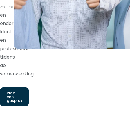
zetten
en
ondersteunt
klant
en
professional
tijdens
de
samenwerking.
Plan
een
gesprek