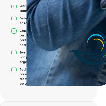
Werving en
teamontwikkeling
Deliverygovernance
en rapportage
Capaciteit via
vertrouwde
partners wanneer
nodig
Een model op maat
van jouw
organisatie
Technische
aansturing zonder
die volledig intern
op te bouwen