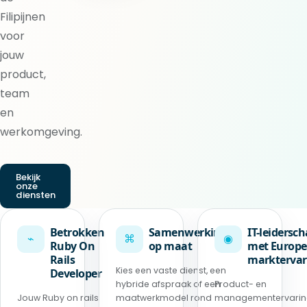
Filipijnen
voor
jouw
product,
team
en
werkomgeving.
Bekijk
onze
diensten
Betrokken
Samenwerking
IT-leidersc
⌁
⌘
◉
Ruby On
op maat
met Europe
Rails
marktervar
Kies een vaste dienst, een
Developer
hybride afspraak of een
Product- en
Jouw Ruby on rails
maatwerkmodel rond
managementervari