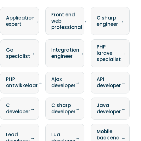
Front end
Application
C sharp
→
web
→
→
expert
engineer
professional
PHP
Go
Integration
→
→
laravel
→
specialist
engineer
specialist
PHP-
Ajax
API
→
→
→
ontwikkelaar
developer
developer
C
C sharp
Java
→
→
→
developer
developer
developer
Mobile
Lead
Lua
→
→
back end
→
developer
developer