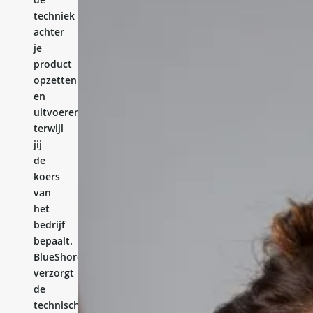
techniek
achter
je
product
opzetten
en
uitvoeren,
terwijl
jij
de
koers
van
het
bedrijf
bepaalt.
BlueShores
verzorgt
de
technische