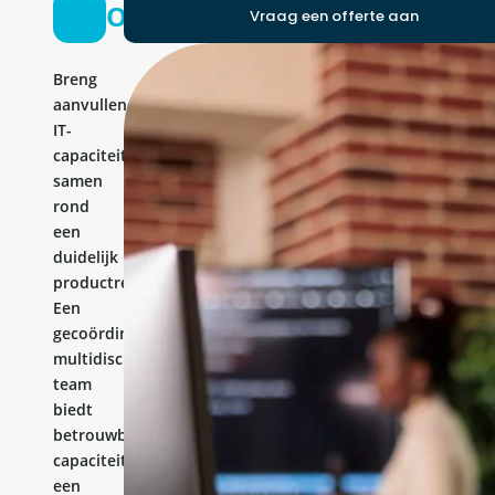
Ontwikkelteam
Vraag een offerte aan
Breng
aanvullende
IT-
capaciteit
samen
rond
een
duidelijk
productresultaat.
Een
gecoördineerd
multidisciplinair
team
biedt
betrouwbare
capaciteit,
een