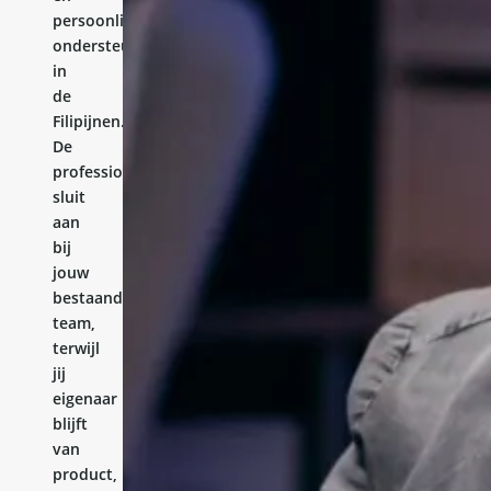
persoonlijke
ondersteuning
in
de
Filipijnen.
De
professional
sluit
aan
bij
jouw
bestaande
team,
terwijl
jij
eigenaar
blijft
van
product,