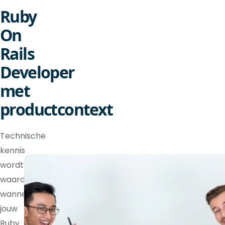
Ruby
On
Rails
Developer
met
productcontext
Technische
kennis
wordt
waardevoller
wanneer
jouw
Ruby