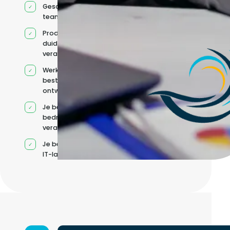
Geschikt voor hybride
teams
Productcontext en
duidelijke
verantwoordelijkheden
Werkt binnen jouw
bestaande
ontwikkelteam
Je behoudt jouw
bedrijfs- en IT-
verantwoordelijkheden
Je beheert jouw eigen
IT-landschap