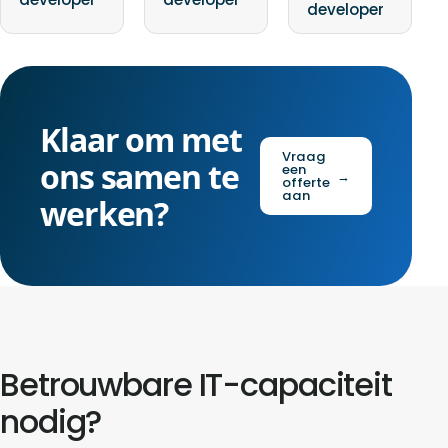
developer
Klaar om met
Vraag
ons samen te
een
→
offerte
aan
werken?
Betrouwbare IT-capaciteit
nodig?