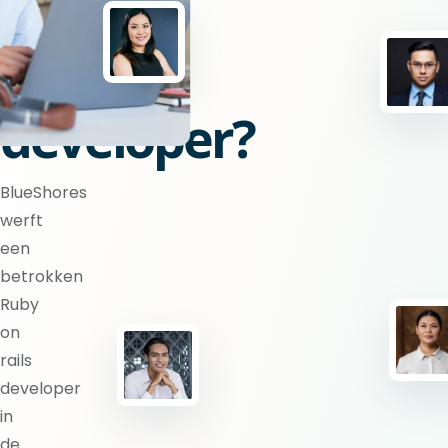
on
rails
developer?
BlueShores
werft
een
betrokken
Ruby
on
rails
developer
in
de