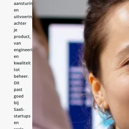
aansturing
en
uitvoering
achter
je
product,
van
engineering
en
kwaliteit
tot
beheer.
Dit
past
goed
bij
SaaS-
startups
en