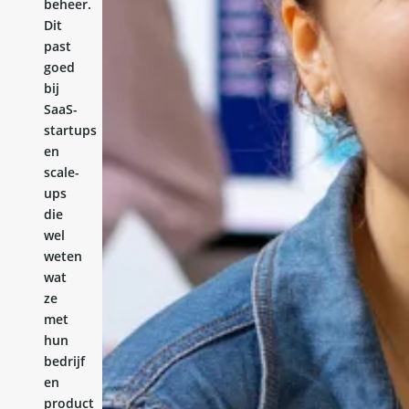
beheer.
Dit
past
goed
bij
SaaS-
startups
en
scale-
ups
die
wel
weten
wat
ze
met
hun
bedrijf
en
product