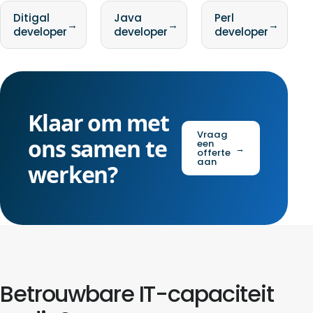
Ditigal
Java
Perl
→
→
→
developer
developer
developer
Klaar om met
Vraag
ons samen te
een
→
offerte
aan
werken?
Betrouwbare IT-capaciteit