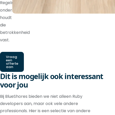
Regelmatige
ondersteuning
houdt
die
betrokkenheid
vast.
Vraag
een
offerte
aan
Dit is mogelijk ook interessant
voor jou
Bij BlueShores bieden we niet alleen Ruby
developers aan, maar ook vele andere
professionals. Hier is een selectie van andere