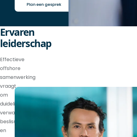
Plan een gesprek
Ervaren
leiderschap
Effectieve
offshore
samenwerking
vraagt
om
duidelijke
verwachtingen,
beslisrechten
en