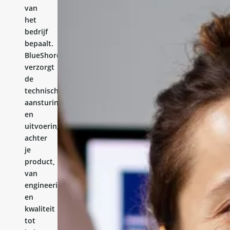
van
het
bedrijf
bepaalt.
BlueShores
verzorgt
de
technische
aansturing
en
uitvoering
achter
je
product,
van
engineering
en
kwaliteit
tot