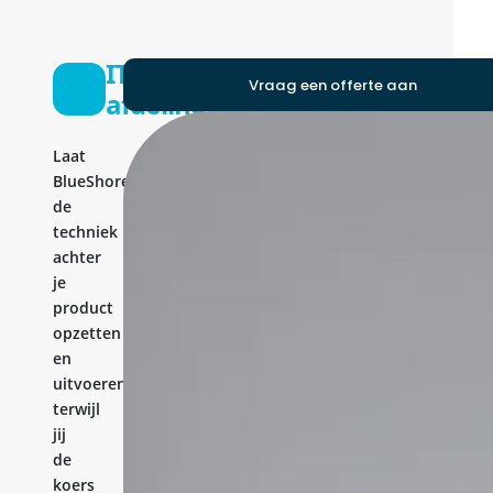
IT-
Vraag een offerte aan
afdeling
Laat
BlueShores
de
techniek
achter
je
product
opzetten
en
uitvoeren,
terwijl
jij
de
koers