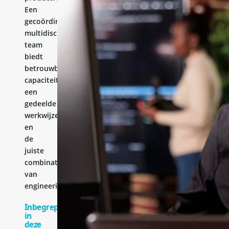
Een
gecoördineerd
multidisciplinair
team
biedt
betrouwbare
capaciteit,
een
gedeelde
werkwijze
en
de
juiste
combinatie
van
engineeringervaring.
Inbegrepen
in
deze