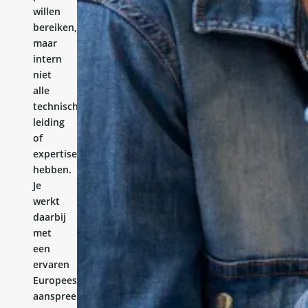
willen
bereiken,
maar
intern
niet
alle
technische
leiding
of
expertise
hebben.
Je
werkt
daarbij
met
een
ervaren
Europees
aanspreekpunt.