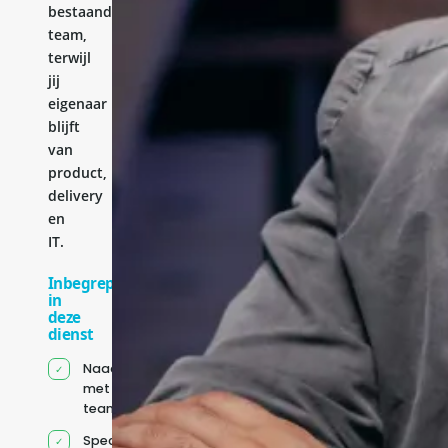
bestaande
team,
terwijl
jij
eigenaar
blijft
van
product,
delivery
en
IT.
Inbegrepen
in
deze
dienst
Naadloze integratie
met jouw bestaande
team
Specifiek voor jou