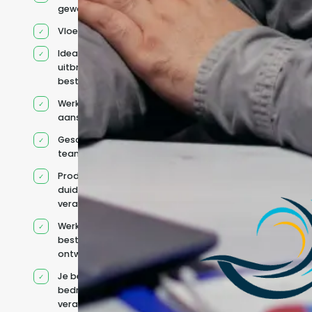
geworven profiel
Vloeiend Engels
Ideaal voor het
uitbreiden van
bestaande capaciteit
Werkt onder jouw
aansturing
Geschikt voor hybride
teams
Productcontext en
duidelijke
verantwoordelijkheden
Werkt binnen jouw
bestaande
ontwikkelteam
Je behoudt jouw
bedrijfs- en IT-
verantwoordelijkheden