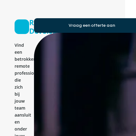
Ruby
Vraag een offerte aan
Developer
Vind
een
betrokken
remote
professional
die
zich
bij
jouw
team
aansluit
en
onder
jouw