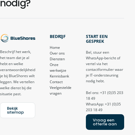
nodig?
BEDRIJF
START EEN
GESPREK
Home
Beschrijf het werk,
Bel, stuur een
Over ons
het team dat je al
WhatsApp-bericht of
Diensten
vertel via het
hebt en welke
Onze
contactformulier waar
verantwoordelijkheid
werkwijze
je IT-ondersteuning
je bij BlueShores wilt
Kennisbank
nodig hebt.
Contact
leggen. We vertellen
Veelgestelde
welke dienst bij die
Bel ons: +31 (0)35 203
vragen
situatie past.
18 49
WhatsApp: +31 (0)35
Bekijk
203 18 49
sitemap
Vraag een
offerte aan