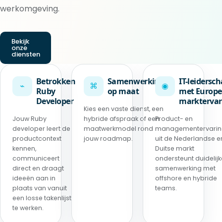
werkomgeving.
Bekijk
onze
diensten
Betrokken
Samenwerking
IT-leidersc
⌁
⌘
◉
Ruby
op maat
met Europe
Developer
marktervar
Kies een vaste dienst, een
Jouw Ruby
hybride afspraak of een
Product- en
developer leert de
maatwerkmodel rond
managementervari
productcontext
jouw roadmap.
uit de Nederlandse e
kennen,
Duitse markt
communiceert
ondersteunt duidelijk
direct en draagt
samenwerking met
ideeën aan in
offshore en hybride
plaats van vanuit
teams.
een losse takenlijst
te werken.