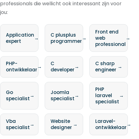
professionals die wellicht ook interessant zijn voor
jou:
Front end
Application
C plusplus
→
→
web
→
expert
programmer
professional
PHP-
C
C sharp
→
→
→
ontwikkelaar
developer
engineer
PHP
Go
Joomla
→
→
laravel
→
specialist
specialist
specialist
Vba
Website
Laravel-
→
→
→
specialist
designer
ontwikkelaar