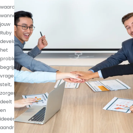
waardevoller
wanneer
jouw
Ruby
developer
het
probleem
begrijpt,
vragen
stelt,
zorgen
deelt
en
ideeën
aandraagt.