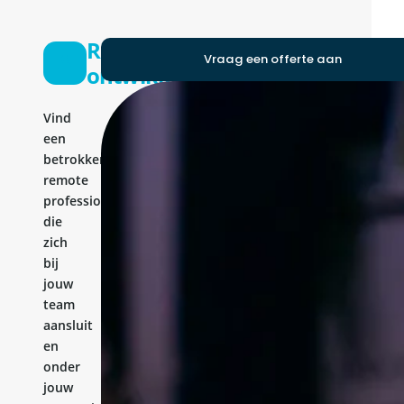
React-
Vraag een offerte aan
ontwikkelaar
Vind
een
betrokken
remote
professional
die
zich
bij
jouw
team
aansluit
en
onder
jouw