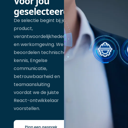
Voor jou
geselecteerd
De selectie begint bij je
product,
verantwoordelijkheden
en werkomgeving. We
beoordelen technische
kennis, Engelse
communicatie,
betrouwbaarheid en
teamaansluiting
voordat we de juiste
React-ontwikkelaar
voorstellen.
Plan een gesprek