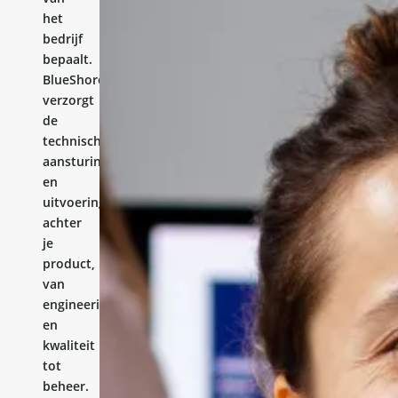
het
bedrijf
bepaalt.
BlueShores
verzorgt
de
technische
aansturing
en
uitvoering
achter
je
product,
van
engineering
en
kwaliteit
tot
beheer.