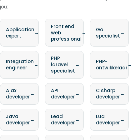
jou:
Front end
Application
Go
→
web
→
→
expert
specialist
professional
PHP
Integration
PHP-
→
laravel
→
→
engineer
ontwikkelaar
specialist
Ajax
API
C sharp
→
→
→
developer
developer
developer
Java
Lead
Lua
→
→
→
developer
developer
developer