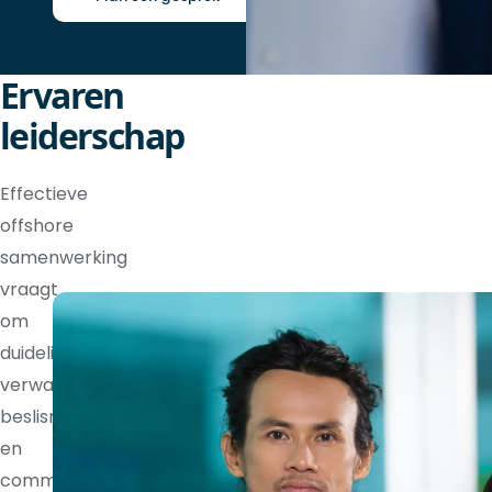
Ervaren
leiderschap
Effectieve
offshore
samenwerking
vraagt
om
duidelijke
verwachtingen,
beslisrechten
en
communicatieritmes.