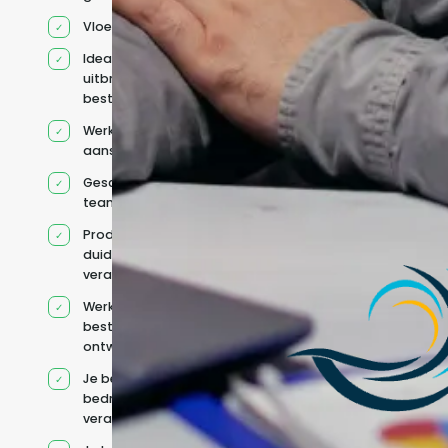
Vloeiend Engels
Ideaal voor het
uitbreiden van
bestaande capaciteit
Werkt onder jouw
aansturing
Geschikt voor hybride
teams
Productcontext en
duidelijke
verantwoordelijkheden
Werkt binnen jouw
bestaande
ontwikkelteam
Je behoudt jouw
bedrijfs- en IT-
verantwoordelijkheden