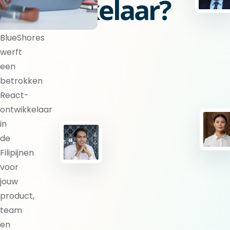
ontwikkelaar?
BlueShores
werft
een
betrokken
React-
ontwikkelaar
in
de
Filipijnen
voor
jouw
product,
team
en