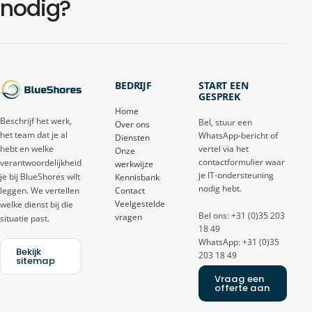
nodig?
BEDRIJF
START EEN
GESPREK
Home
Beschrijf het werk,
Bel, stuur een
Over ons
het team dat je al
WhatsApp-bericht of
Diensten
vertel via het
hebt en welke
Onze
contactformulier waar
verantwoordelijkheid
werkwijze
je IT-ondersteuning
je bij BlueShores wilt
Kennisbank
nodig hebt.
Contact
leggen. We vertellen
Veelgestelde
welke dienst bij die
Bel ons: +31 (0)35 203
vragen
situatie past.
18 49
WhatsApp: +31 (0)35
Bekijk
203 18 49
sitemap
Vraag een
offerte aan