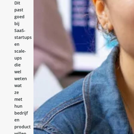
Dit
past
goed
bij
SaaS-
startups
en
scale-
ups
die
wel
weten
wat
ze
met
hun
bedrijf
en
product
willen