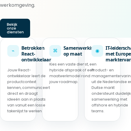
werkomgeving.
Bekijk
onze
diensten
Betrokken
Samenwerking
IT-leidersc
⌁
⌘
◉
React-
op maat
met Europe
ontwikkelaar
marktervar
Kies een vaste dienst, een
Jouw React-
hybride afspraak of een
Product- en
ontwikkelaar leert de
maatwerkmodel rond
managementervari
productcontext
jouw roadmap.
uit de Nederlandse e
kennen, communiceert
Duitse markt
direct en draagt
ondersteunt duidelijk
ideeën aan in plaats
samenwerking met
van vanuit een losse
offshore en hybride
takenlijst te werken.
teams.