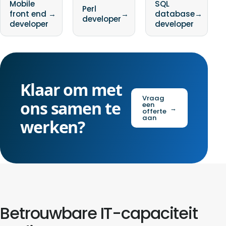
Mobile
SQL
Perl
front end
→
→
database
→
developer
developer
developer
Klaar om met
Vraag
ons samen te
een
→
offerte
aan
werken?
Betrouwbare IT-capaciteit