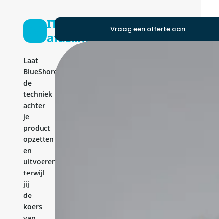
IT-
Vraag een offerte aan
afdeling
Laat
BlueShores
de
techniek
achter
je
product
opzetten
en
uitvoeren,
terwijl
jij
de
koers
van