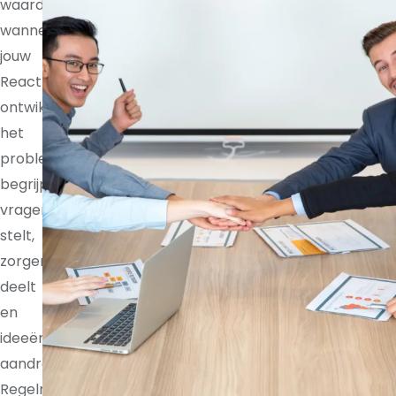
waardevoller
wanneer
jouw
React-
ontwikkelaar
het
probleem
begrijpt,
vragen
stelt,
zorgen
deelt
en
ideeën
aandraagt.
Regelmatige