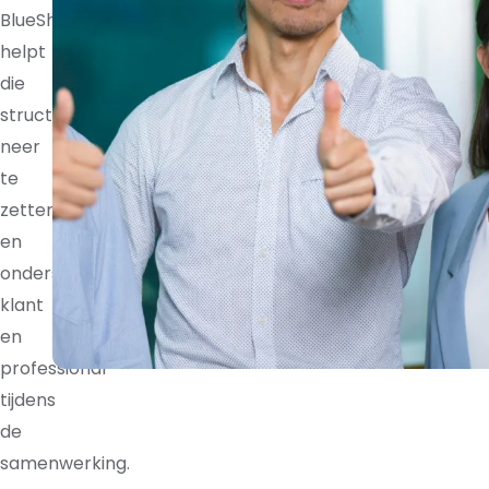
BlueShores
helpt
die
structuur
neer
te
zetten
en
ondersteunt
klant
en
professional
tijdens
de
samenwerking.