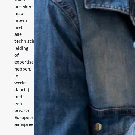
bereiken,
maar
intern
niet
alle
technische
leiding
of
expertise
hebben.
Je
werkt
daarbij
met
een
ervaren
Europees
aanspreekpunt.