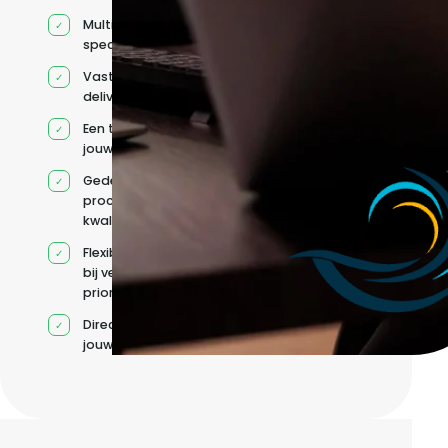
Multidisciplinaire
specialisten
Vaste
deliverycoördinatie
Een team rond
jouw roadmap
Gedeelde
processen en
kwaliteitsnormen
Flexibele capaciteit
bij veranderende
prioriteiten
Direct contact met
jouw team