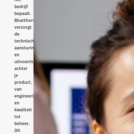
bedrijf
bepaalt.
BlueShores
verzorgt
de
technische
aansturing
en
uitvoering
achter
je
product,
van
engineering
en
kwaliteit
tot
beheer.
Dit