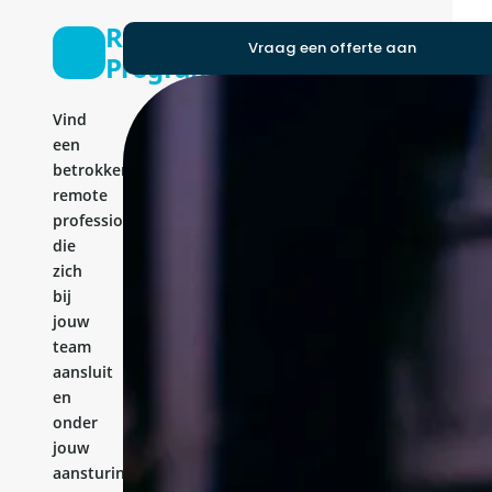
R
Vraag een offerte aan
Programmer
Vind
een
betrokken
remote
professional
die
zich
bij
jouw
team
aansluit
en
onder
jouw
aansturing