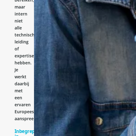
maar
intern
niet
alle
technische
leiding
of
expertise
hebben.
Je
werkt
daarbij
met
een
ervaren
Europees
aanspreekpunt.
Inbegrepen