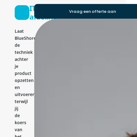
IT-
Vraag een offerte aan
afdeling
Laat
BlueShores
de
techniek
achter
je
product
opzetten
en
uitvoeren,
terwijl
jij
de
koers
van
het