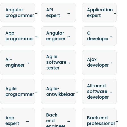
Angular
API
Application
→
→
→
programmer
expert
expert
App
Angular
C
→
→
→
programmer
engineer
developer
Agile
AI-
Ajax
→
software
→
→
engineer
developer
tester
Allround
Agile
Agile-
→
→
software
→
programmer
ontwikkelaar
developer
Back
App
Back end
→
end
→
→
expert
professional
engineer