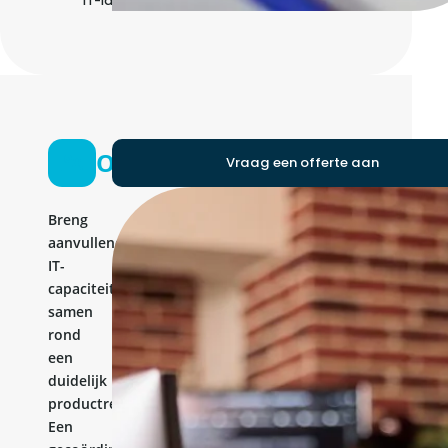
IT-landschap
Ontwikkelteam
Vraag een offerte aan
Breng
aanvullende
IT-
capaciteit
samen
rond
een
duidelijk
productresultaat.
Een