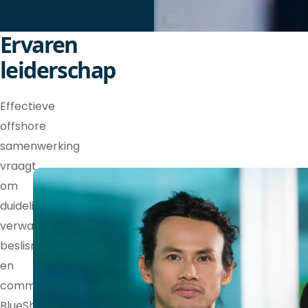
Ervaren
leiderschap
Effectieve
offshore
samenwerking
vraagt
om
duidelijke
verwachtingen,
beslisrechten
en
communicatieritmes.
BlueShores