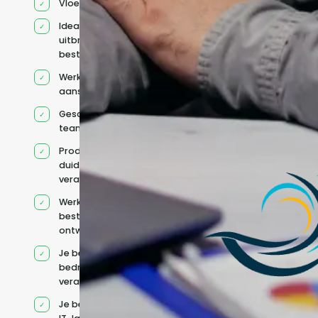
Vloeiend Engels
Ideaal voor het
uitbreiden van
bestaande capaciteit
Werkt onder jouw
aansturing
Geschikt voor hybride
teams
Productcontext en
duidelijke
verantwoordelijkheden
Werkt binnen jouw
bestaande
ontwikkelteam
Je behoudt jouw
bedrijfs- en IT-
verantwoordelijkheden
Je beheert jouw eigen