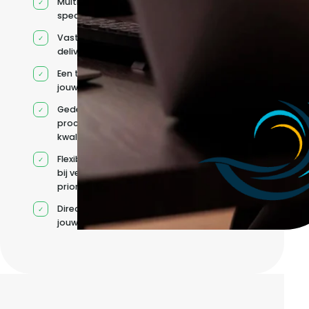
Multidisciplinaire
specialisten
Vaste
deliverycoördinatie
Een team rond
jouw roadmap
Gedeelde
processen en
kwaliteitsnormen
Flexibele capaciteit
bij veranderende
prioriteiten
Direct contact met
jouw team