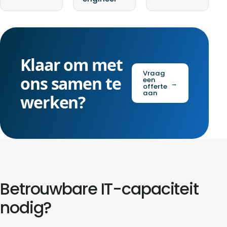
Klaar om met
Vraag
ons samen te
een
→
offerte
aan
werken?
Betrouwbare IT-capaciteit
nodig?