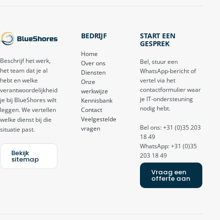
BEDRIJF
START EEN
GESPREK
Home
Beschrijf het werk,
Bel, stuur een
Over ons
het team dat je al
WhatsApp-bericht of
Diensten
vertel via het
hebt en welke
Onze
contactformulier waar
verantwoordelijkheid
werkwijze
je IT-ondersteuning
je bij BlueShores wilt
Kennisbank
nodig hebt.
Contact
leggen. We vertellen
Veelgestelde
welke dienst bij die
Bel ons: +31 (0)35 203
vragen
situatie past.
18 49
WhatsApp: +31 (0)35
Bekijk
203 18 49
sitemap
Vraag een
offerte aan