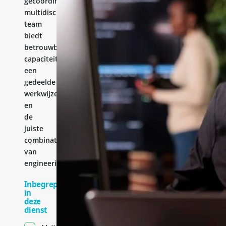
gecoördineerd
multidisciplinair
team
biedt
betrouwbare
capaciteit,
een
gedeelde
werkwijze
en
de
juiste
combinatie
van
engineeringervaring.
Inbegrepen
in
deze
dienst