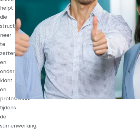
helpt
die
structuur
neer
te
zetten
en
ondersteunt
klant
en
professional
tijdens
de
samenwerking.