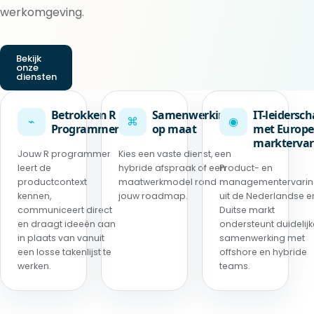
werkomgeving.
Bekijk
onze
diensten
Betrokken R
Samenwerking
IT-leidersc
⌁
⌘
◉
Programmer
op maat
met Europe
marktervar
Jouw R programmer
Kies een vaste dienst, een
leert de
hybride afspraak of een
Product- en
productcontext
maatwerkmodel rond
managementervari
kennen,
jouw roadmap.
uit de Nederlandse e
communiceert direct
Duitse markt
en draagt ideeën aan
ondersteunt duidelijk
in plaats van vanuit
samenwerking met
een losse takenlijst te
offshore en hybride
werken.
teams.