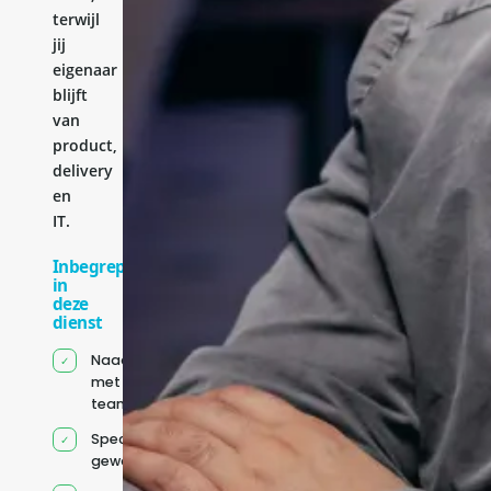
terwijl
jij
eigenaar
blijft
van
product,
delivery
en
IT.
Inbegrepen
in
deze
dienst
Naadloze integratie
met jouw bestaande
team
Specifiek voor jou
geworven profiel