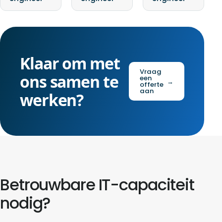
Klaar om met
Vraag
ons samen te
een
→
offerte
aan
werken?
Betrouwbare IT-capaciteit
nodig?