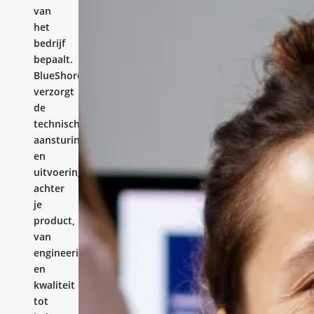
van
het
bedrijf
bepaalt.
BlueShores
verzorgt
de
technische
aansturing
en
uitvoering
achter
je
product,
van
engineering
en
kwaliteit
tot