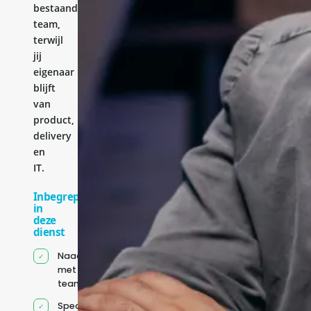
bestaande
team,
terwijl
jij
eigenaar
blijft
van
product,
delivery
en
IT.
Inbegrepen
in
deze
dienst
Naadloze integratie
met jouw bestaande
team
Specifiek voor jou