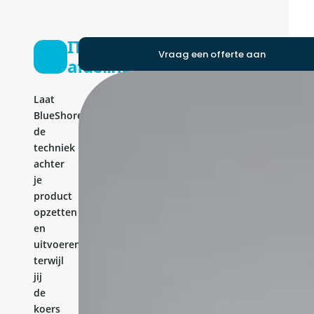
IT-
Vraag een offerte aan
afdeling
Laat
BlueShores
de
techniek
achter
je
product
opzetten
en
uitvoeren,
terwijl
jij
de
koers