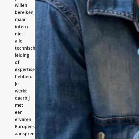
willen
bereiken,
maar
intern
niet
alle
technische
leiding
of
expertise
hebben.
Je
werkt
daarbij
met
een
ervaren
Europees
aanspreekpunt.