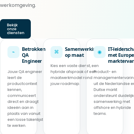
werkomgeving.
Bekijk
onze
diensten
Betrokken
Samenwerking
IT-leidersc
⌁
⌘
◉
QA
op maat
met Europe
Engineer
marktervar
Kies een vaste dienst, een
Jouw QA engineer
hybride afspraak of een
Product- en
leert de
maatwerkmodel rond
managementervari
productcontext
jouw roadmap.
uit de Nederlandse e
kennen,
Duitse markt
communiceert
ondersteunt duidelijk
direct en draagt
samenwerking met
ideeën aan in
offshore en hybride
plaats van vanuit
teams.
een losse takenlijst
te werken.