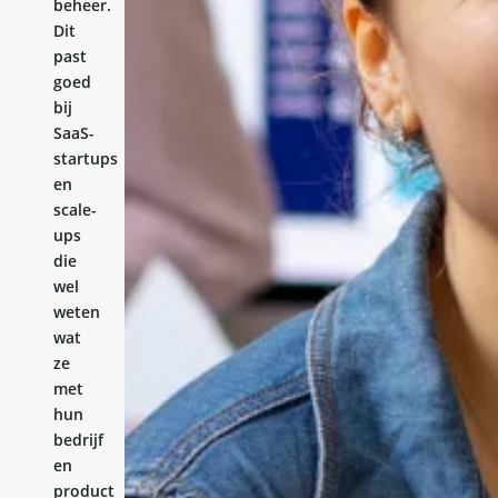
beheer.
Dit
past
goed
bij
SaaS-
startups
en
scale-
ups
die
wel
weten
wat
ze
met
hun
bedrijf
en
product