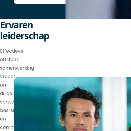
Ervaren
leiderschap
Effectieve
offshore
samenwerking
vraagt
om
duidelijke
verwachtingen,
beslisrechten
en
communicatieritmes.