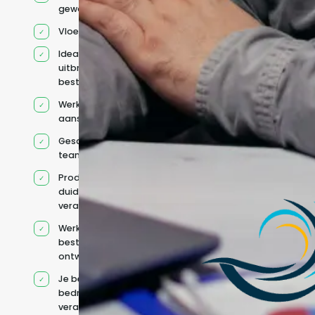
geworven profiel
Vloeiend Engels
Ideaal voor het
uitbreiden van
bestaande capaciteit
Werkt onder jouw
aansturing
Geschikt voor hybride
teams
Productcontext en
duidelijke
verantwoordelijkheden
Werkt binnen jouw
bestaande
ontwikkelteam
Je behoudt jouw
bedrijfs- en IT-
verantwoordelijkheden