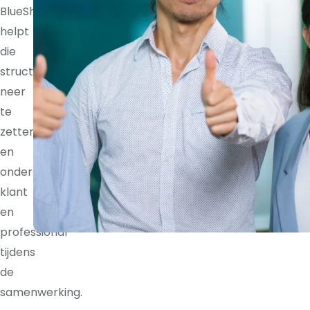
BlueShores
helpt
die
structuur
neer
te
zetten
en
ondersteunt
klant
en
professional
tijdens
de
samenwerking.