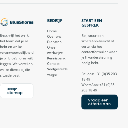
BEDRIJF
START EEN
GESPREK
Home
Beschrijf het werk,
Bel, stuur een
Over ons
het team dat je al
WhatsApp-bericht of
Diensten
vertel via het
hebt en welke
Onze
contactformulier waar
verantwoordelijkheid
werkwijze
je IT-ondersteuning
je bij BlueShores wilt
Kennisbank
nodig hebt.
Contact
leggen. We vertellen
Veelgestelde
welke dienst bij die
Bel ons: +31 (0)35 203
vragen
situatie past.
18 49
WhatsApp: +31 (0)35
Bekijk
203 18 49
sitemap
Vraag een
offerte aan