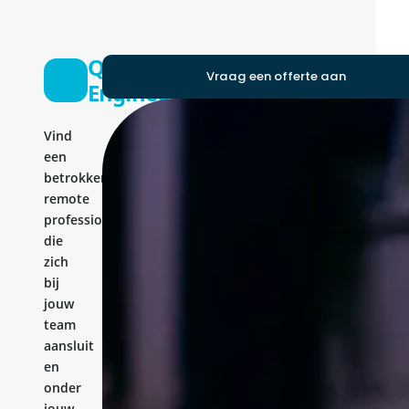
QA
Vraag een offerte aan
Engineer
Vind
een
betrokken
remote
professional
die
zich
bij
jouw
team
aansluit
en
onder
jouw