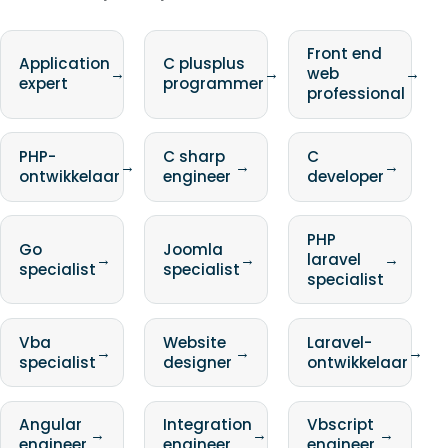
Front end
Application
C plusplus
→
→
web
→
expert
programmer
professional
PHP-
C sharp
C
→
→
→
ontwikkelaar
engineer
developer
PHP
Go
Joomla
→
→
laravel
→
specialist
specialist
specialist
Vba
Website
Laravel-
→
→
→
specialist
designer
ontwikkelaar
Angular
Integration
Vbscript
→
→
→
engineer
engineer
engineer