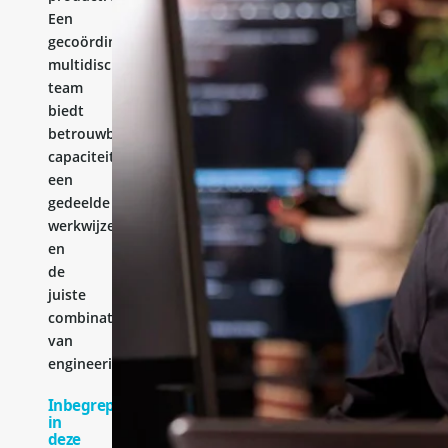
Een
gecoördineerd
multidisciplinair
team
biedt
betrouwbare
capaciteit,
een
gedeelde
werkwijze
en
de
juiste
combinatie
van
engineeringervaring.
Inbegrepen
in
deze