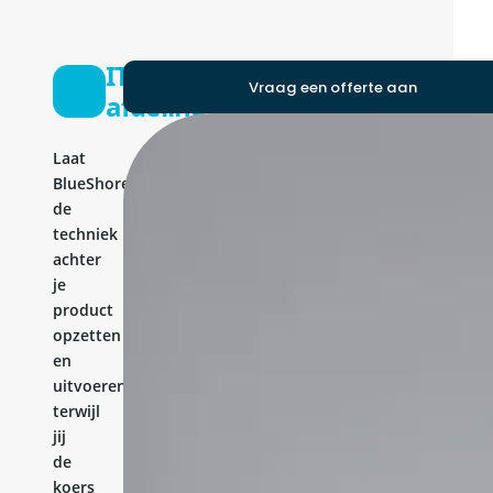
IT-
Vraag een offerte aan
afdeling
Laat
BlueShores
de
techniek
achter
je
product
opzetten
en
uitvoeren,
terwijl
jij
de
koers