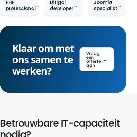
PHP
Ditigal
Joomla
→
→
→
professional
developer
specialist
Klaar om met
Vraag
ons samen te
een
→
offerte
aan
werken?
Betrouwbare IT-capaciteit
nodig?