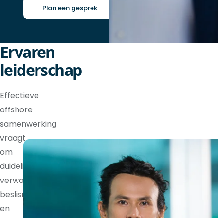
Plan een gesprek
Ervaren
leiderschap
Effectieve
offshore
samenwerking
vraagt
om
duidelijke
verwachtingen,
beslisrechten
en