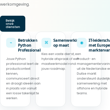
werkomgeving.
Bekijk
onze
diensten
Betrokken
Samenwerking
IT-leidersc
⌁
⌘
◉
Python
op maat
met Europe
Professional
marktervar
Kies een vaste dienst, een
Jouw Python
hybride afspraak of een
Product- en
professional leert de
maatwerkmodel rond
managementervari
productcontext
jouw roadmap.
uit de Nederlandse e
kennen,
Duitse markt
communiceert direct
ondersteunt duidelijk
en draagt ideeën aan
samenwerking met
in plaats van vanuit
offshore en hybride
een losse takenlijst te
teams.
werken.