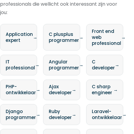
professionals die wellicht ook interessant zijn voor
jou:
Front end
Application
C plusplus
→
→
web
→
expert
programmer
professional
IT
Angular
C
→
→
→
professional
programmer
developer
PHP-
Ajax
C sharp
→
→
→
ontwikkelaar
developer
engineer
Django
Ruby
Laravel-
→
→
→
programmer
developer
ontwikkelaar