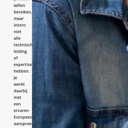
willen
bereiken,
maar
intern
niet
alle
technische
leiding
of
expertise
hebben.
Je
werkt
daarbij
met
een
ervaren
Europees
aanspreekpunt.