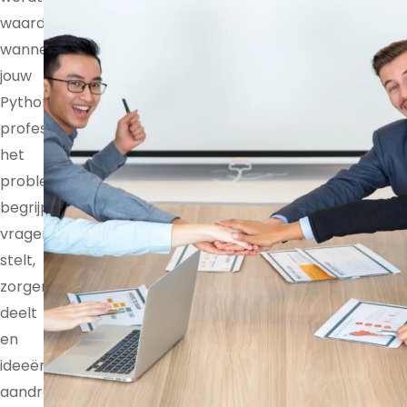
waardevoller
wanneer
jouw
Python
professional
het
probleem
begrijpt,
vragen
stelt,
zorgen
deelt
en
ideeën
aandraagt.