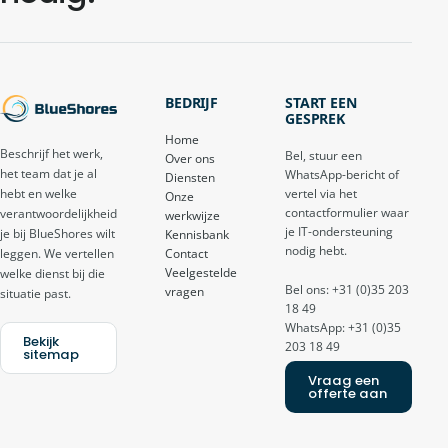
BEDRIJF
START EEN
GESPREK
Home
Beschrijf het werk,
Bel, stuur een
Over ons
het team dat je al
WhatsApp-bericht of
Diensten
vertel via het
hebt en welke
Onze
contactformulier waar
verantwoordelijkheid
werkwijze
je IT-ondersteuning
je bij BlueShores wilt
Kennisbank
nodig hebt.
Contact
leggen. We vertellen
Veelgestelde
welke dienst bij die
Bel ons: +31 (0)35 203
vragen
situatie past.
18 49
WhatsApp: +31 (0)35
Bekijk
203 18 49
sitemap
Vraag een
offerte aan