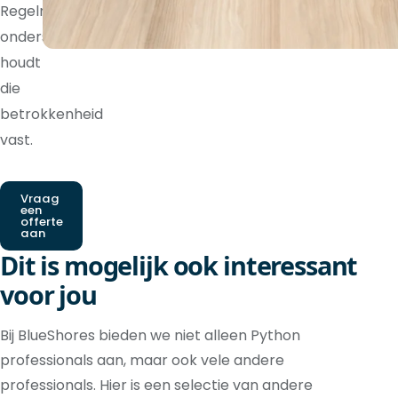
Regelmatige
ondersteuning
houdt
die
betrokkenheid
vast.
Vraag
een
offerte
aan
Dit is mogelijk ook interessant
voor jou
Bij BlueShores bieden we niet alleen Python
professionals aan, maar ook vele andere
professionals. Hier is een selectie van andere