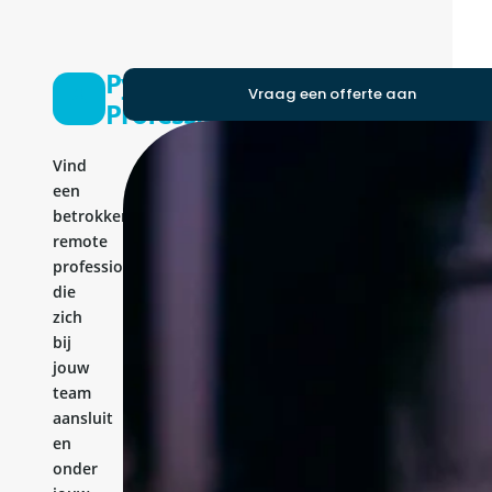
Python
Vraag een offerte aan
Professional
Vind
een
betrokken
remote
professional
die
zich
bij
jouw
team
aansluit
en
onder