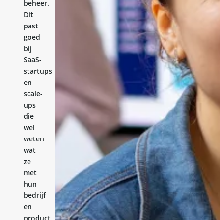
beheer.
Dit
past
goed
bij
SaaS-
startups
en
scale-
ups
die
wel
weten
wat
ze
met
hun
bedrijf
en
product