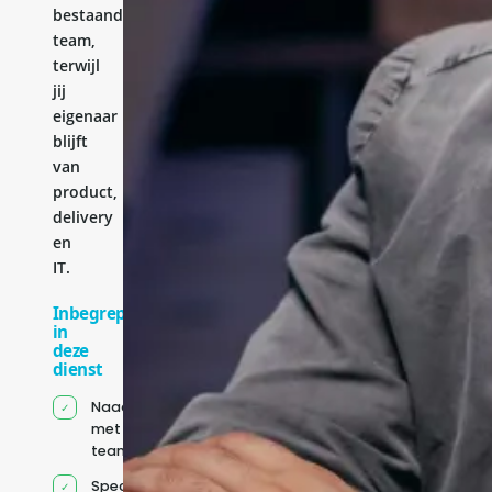
bestaande
team,
terwijl
jij
eigenaar
blijft
van
product,
delivery
en
IT.
Inbegrepen
in
deze
dienst
Naadloze integratie
met jouw bestaande
team
Specifiek voor jou