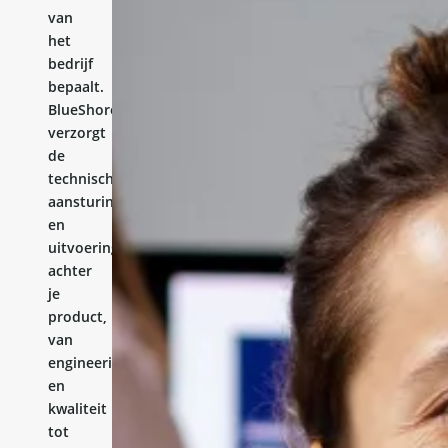
van
het
bedrijf
bepaalt.
BlueShores
verzorgt
de
technische
aansturing
en
uitvoering
achter
je
product,
van
engineering
en
kwaliteit
tot