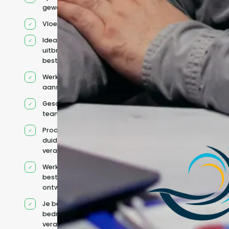
geworven profiel
Vloeiend Engels
Ideaal voor het
uitbreiden van
bestaande capaciteit
Werkt onder jouw
aansturing
Geschikt voor hybride
teams
Productcontext en
duidelijke
verantwoordelijkheden
Werkt binnen jouw
bestaande
ontwikkelteam
Je behoudt jouw
bedrijfs- en IT-
verantwoordelijkheden