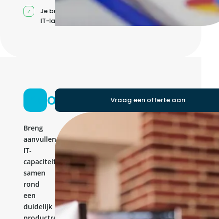
Je beheert jouw eigen
IT-landschap
Ontwikkelteam
Vraag een offerte aan
Breng
aanvullende
IT-
capaciteit
samen
rond
een
duidelijk
productresultaat.