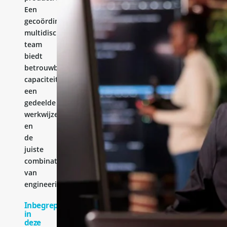
Een
gecoördineerd
multidisciplinair
team
biedt
betrouwbare
capaciteit,
een
gedeelde
werkwijze
en
de
juiste
combinatie
van
engineeringervaring.
Inbegrepen
in
deze