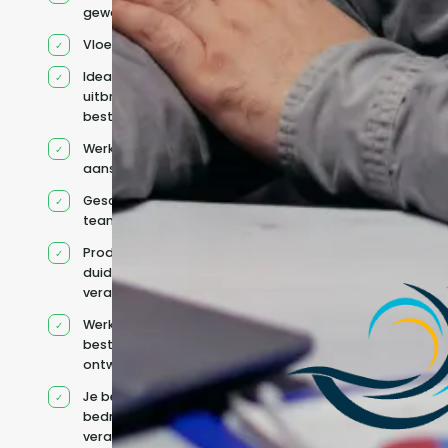
geworven profiel
Vloeiend Engels
Ideaal voor het
uitbreiden van
bestaande capaciteit
Werkt onder jouw
aansturing
Geschikt voor hybride
teams
Productcontext en
duidelijke
verantwoordelijkheden
Werkt binnen jouw
bestaande
ontwikkelteam
Je behoudt jouw
bedrijfs- en IT-
verantwoordelijkheden