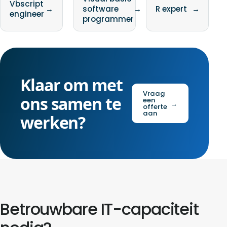
Vbscript
→
software
→
R expert
→
engineer
programmer
Klaar om met
Vraag
ons samen te
een
→
offerte
aan
werken?
Betrouwbare IT-capaciteit