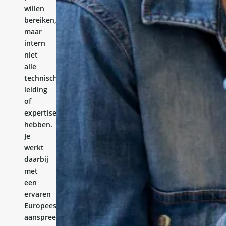
willen
bereiken,
maar
intern
niet
alle
technische
leiding
of
expertise
hebben.
Je
werkt
daarbij
met
een
ervaren
Europees
aanspreekpunt.