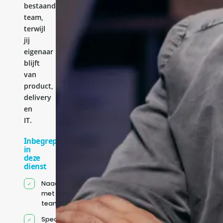
bestaande
team,
terwijl
jij
eigenaar
blijft
van
product,
delivery
en
IT.
Inbegrepen
in
deze
dienst
Naadloze integratie
met jouw bestaande
team
Specifiek voor jou