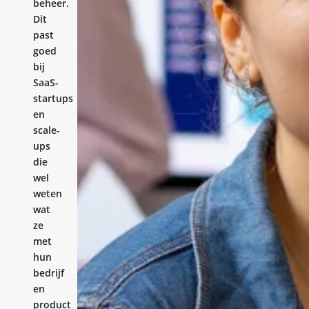
beheer.
Dit
past
goed
bij
SaaS-
startups
en
scale-
ups
die
wel
weten
wat
ze
met
hun
bedrijf
en
product