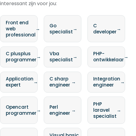
interessant zijn voor jou:
Front end
Go
C
web
→
→
→
specialist
developer
professional
C plusplus
Vba
PHP-
→
→
→
programmer
specialist
ontwikkelaar
Application
C sharp
Integration
→
→
→
expert
engineer
engineer
PHP
Opencart
Perl
→
→
laravel
→
programmer
engineer
specialist
Visual basic