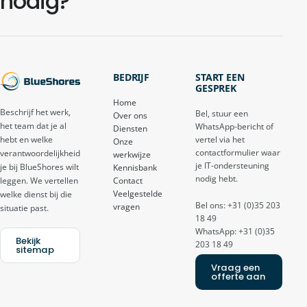
nodig?
BEDRIJF
START EEN
GESPREK
Home
Beschrijf het werk,
Bel, stuur een
Over ons
het team dat je al
WhatsApp-bericht of
Diensten
vertel via het
hebt en welke
Onze
contactformulier waar
verantwoordelijkheid
werkwijze
je IT-ondersteuning
je bij BlueShores wilt
Kennisbank
nodig hebt.
Contact
leggen. We vertellen
Veelgestelde
welke dienst bij die
Bel ons: +31 (0)35 203
vragen
situatie past.
18 49
WhatsApp: +31 (0)35
Bekijk
203 18 49
sitemap
Vraag een
offerte aan