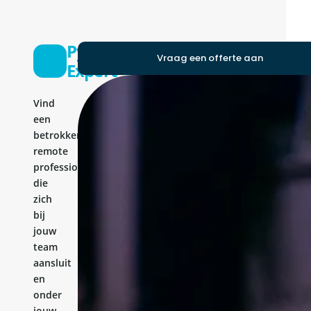
Python
Vraag een offerte aan
Expert
Vind
een
betrokken
remote
professional
die
zich
bij
jouw
team
aansluit
en
onder
jouw