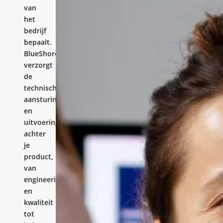
van
het
bedrijf
bepaalt.
BlueShores
verzorgt
de
technische
aansturing
en
uitvoering
achter
je
product,
van
engineering
en
kwaliteit
tot