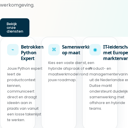
werkomgeving.
Bekijk
onze
diensten
Betrokken
Samenwerking
IT-leidersc
⌁
⌘
◉
Python
op maat
met Europe
Expert
marktervar
Kies een vaste dienst, een
Jouw Python expert
hybride afspraak of een
Product- en
leert de
maatwerkmodel rond
managementervari
productcontext
jouw roadmap.
uit de Nederlandse e
kennen,
Duitse markt
communiceert
ondersteunt duidelijk
direct en draagt
samenwerking met
ideeën aan in
offshore en hybride
plaats van vanuit
teams.
een losse takenlijst
te werken.