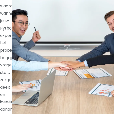
waardevoller
wanneer
jouw
Python
expert
het
probleem
begrijpt,
vragen
stelt,
zorgen
deelt
en
ideeën
aandraagt.