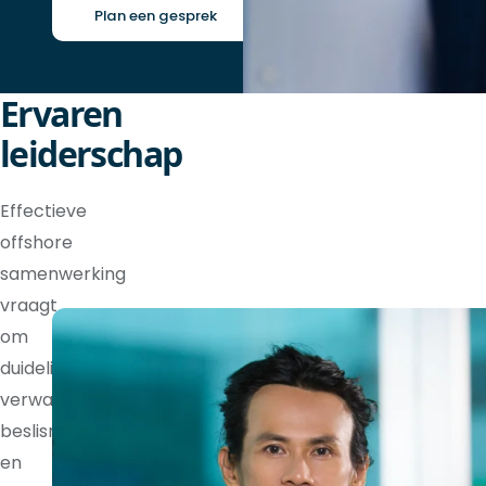
Plan een gesprek
Ervaren
leiderschap
Effectieve
offshore
samenwerking
vraagt
om
duidelijke
verwachtingen,
beslisrechten
en