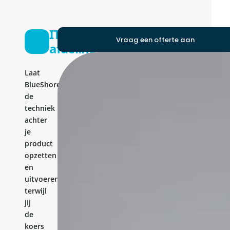
IT-
Vraag een offerte aan
afdeling
Laat
BlueShores
de
techniek
achter
je
product
opzetten
en
uitvoeren,
terwijl
jij
de
koers