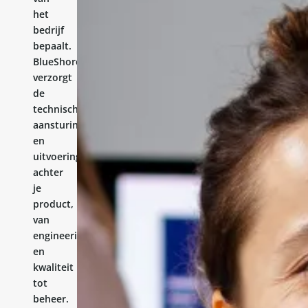
het
bedrijf
bepaalt.
BlueShores
verzorgt
de
technische
aansturing
en
uitvoering
achter
je
product,
van
engineering
en
kwaliteit
tot
beheer.