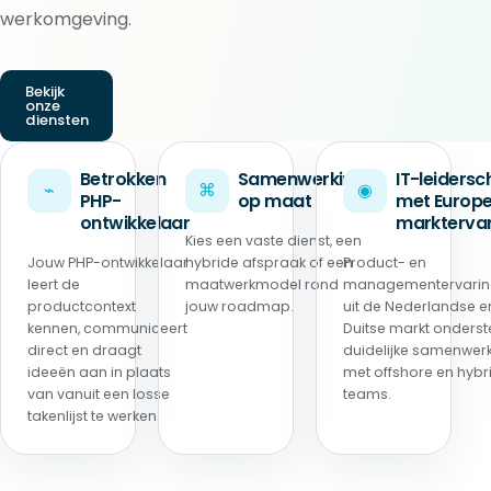
werkomgeving.
Bekijk
onze
diensten
Betrokken
Samenwerking
IT-leiders
⌁
⌘
◉
PHP-
op maat
met Europ
ontwikkelaar
marktervar
Kies een vaste dienst, een
Jouw PHP-ontwikkelaar
hybride afspraak of een
Product- en
leert de
maatwerkmodel rond
managementervari
productcontext
jouw roadmap.
uit de Nederlandse e
kennen, communiceert
Duitse markt onderst
direct en draagt
duidelijke samenwer
ideeën aan in plaats
met offshore en hybr
van vanuit een losse
teams.
takenlijst te werken.