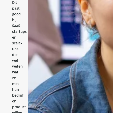
Dit
past
goed
bij
SaaS-
startups
en
scale-
ups
die
wel
weten
wat
ze
met
hun
bedrijf
en
product
willen