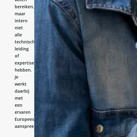
bereiken,
maar
intern
niet
alle
technische
leiding
of
expertise
hebben.
Je
werkt
daarbij
met
een
ervaren
Europees
aanspreekpunt.