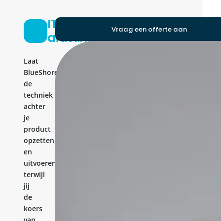
IT-
Vraag een offerte aan
afdeling
Laat
BlueShores
de
techniek
achter
je
product
opzetten
en
uitvoeren,
terwijl
jij
de
koers
van