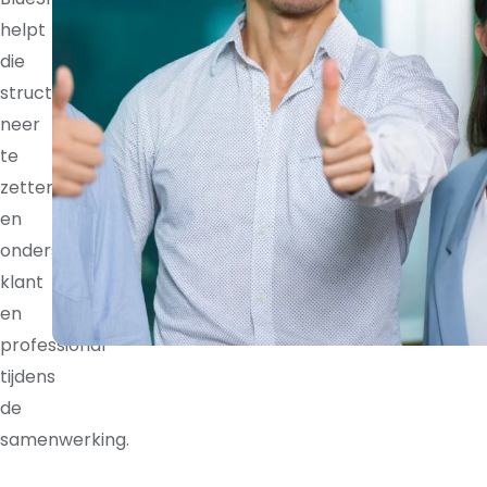
helpt
die
structuur
neer
te
zetten
en
ondersteunt
klant
en
professional
tijdens
de
samenwerking.