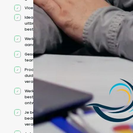
Vloeiend Engels
Ideaal voor het
uitbreiden van
bestaande capaciteit
Werkt onder jouw
aansturing
Geschikt voor hybride
teams
Productcontext en
duidelijke
verantwoordelijkheden
Werkt binnen jouw
bestaande
ontwikkelteam
Je behoudt jouw
bedrijfs- en IT-
verantwoordelijkheden