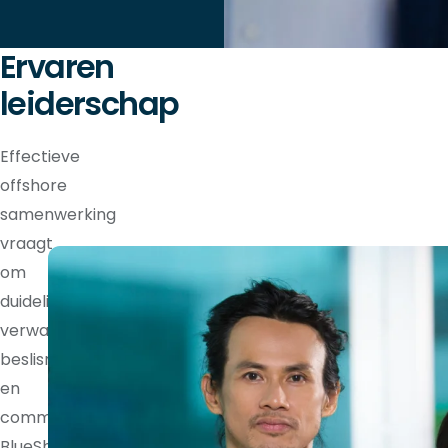
Ervaren
leiderschap
Effectieve
offshore
samenwerking
vraagt
om
duidelijke
verwachtingen,
beslisrechten
en
communicatieritmes.
BlueShores