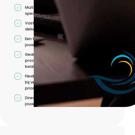
Multidisciplinaire
specialisten
Vaste
deliverycoördinatie
Een team rond
jouw roadmap
Gedeelde
processen en
kwaliteitsnormen
Flexibele capaciteit
bij veranderende
prioriteiten
Direct contact met
jouw team