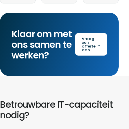
Klaar om met
Vraag
ons samen te
een
→
offerte
aan
werken?
Betrouwbare IT-capaciteit
nodig?