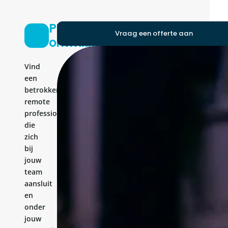
PHP-
Vraag een offerte aan
ontwikkelaar
Vind
een
betrokken
remote
professional
die
zich
bij
jouw
team
aansluit
en
onder
jouw