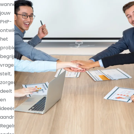
wanneer
jouw
PHP-
ontwikkelaar
het
probleem
begrijpt,
vragen
stelt,
zorgen
deelt
en
ideeën
aandraagt.
Regelmatige