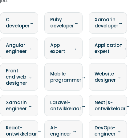
jou:
C
Ruby
Xamarin
→
→
→
developer
developer
developer
Angular
App
Application
→
→
→
engineer
expert
expert
Front
Mobile
Website
end web
→
→
→
programmer
designer
designer
Xamarin
Laravel-
Next.js-
→
→
→
engineer
ontwikkelaar
ontwikkelaar
React-
AI-
DevOps-
→
→
→
ontwikkelaar
engineer
engineer