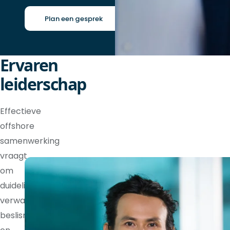
Plan een gesprek
Ervaren
leiderschap
Effectieve
offshore
samenwerking
vraagt
om
duidelijke
verwachtingen,
beslisrechten