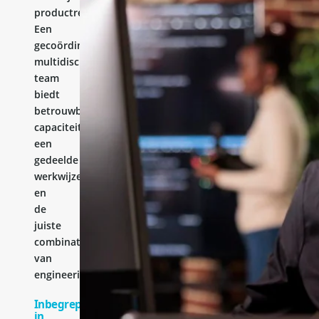
productresultaat.
Een
gecoördineerd
multidisciplinair
team
biedt
betrouwbare
capaciteit,
een
gedeelde
werkwijze
en
de
juiste
combinatie
van
engineeringervaring.
Inbegrepen
in