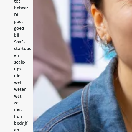
tot
beheer.
Dit
past
goed
bij
SaaS-
startups
en
scale-
ups
die
wel
weten
wat
ze
met
hun
bedrijf
en