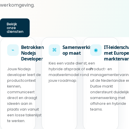
werkomgeving.
Bekijk
onze
diensten
Betrokken
Samenwerking
IT-leidersc
⌁
⌘
◉
Nodejs
op maat
met Europe
Developer
marktervar
Kies een vaste dienst, een
Jouw Nodejs
hybride afspraak of een
Product- en
developer leert de
maatwerkmodel rond
managementervari
productcontext
jouw roadmap.
uit de Nederlandse e
kennen,
Duitse markt
communiceert
ondersteunt duidelijk
direct en draagt
samenwerking met
ideeën aan in
offshore en hybride
plaats van vanuit
teams.
een losse takenlijst
te werken.