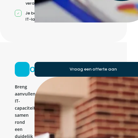
verantwoordelijkheden
Je beheert jouw eigen
IT-landschap
Ontwikkelteam
Vraag een offerte aan
Breng
aanvullende
IT-
capaciteit
samen
rond
een
duidelijk