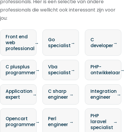
professionals. Hier is een selectie van andere
professionals die wellicht ook interessant zijn voor
jou:
Front end
Go
C
web
→
→
→
specialist
developer
professional
C plusplus
Vba
PHP-
→
→
→
programmer
specialist
ontwikkelaar
Application
C sharp
Integration
→
→
→
expert
engineer
engineer
PHP
Opencart
Perl
→
→
laravel
→
programmer
engineer
specialist