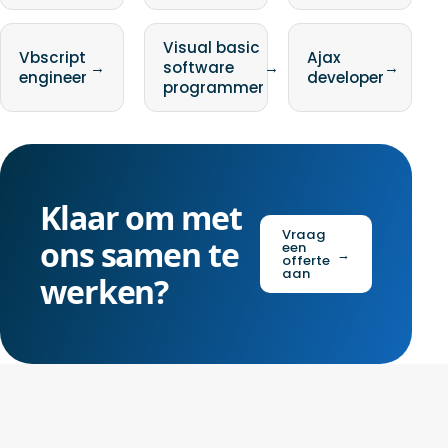
Visual basic
Vbscript
Ajax
→
software
→
→
engineer
developer
programmer
Klaar om met
Vraag
ons samen te
een
→
offerte
aan
werken?