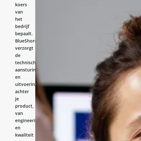
koers
van
het
bedrijf
bepaalt.
BlueShores
verzorgt
de
technische
aansturing
en
uitvoering
achter
je
product,
van
engineering
en
kwaliteit