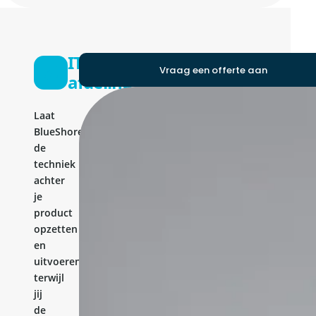
IT-
Vraag een offerte aan
afdeling
Laat
BlueShores
de
techniek
achter
je
product
opzetten
en
uitvoeren,
terwijl
jij
de