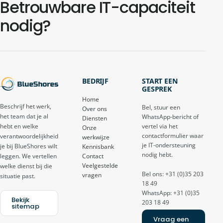
Betrouwbare IT-capaciteit
nodig?
BEDRIJF
START EEN
GESPREK
Home
Beschrijf het werk,
Bel, stuur een
Over ons
het team dat je al
WhatsApp-bericht of
Diensten
vertel via het
hebt en welke
Onze
contactformulier waar
verantwoordelijkheid
werkwijze
je IT-ondersteuning
je bij BlueShores wilt
Kennisbank
nodig hebt.
Contact
leggen. We vertellen
Veelgestelde
welke dienst bij die
Bel ons: +31 (0)35 203
vragen
situatie past.
18 49
WhatsApp: +31 (0)35
Bekijk
203 18 49
sitemap
Vraag een