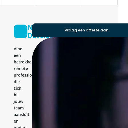
Nodejs
Vraag een offerte aan
Developer
Vind
een
betrokken
remote
professional
die
zich
bij
jouw
team
aansluit
en
onder