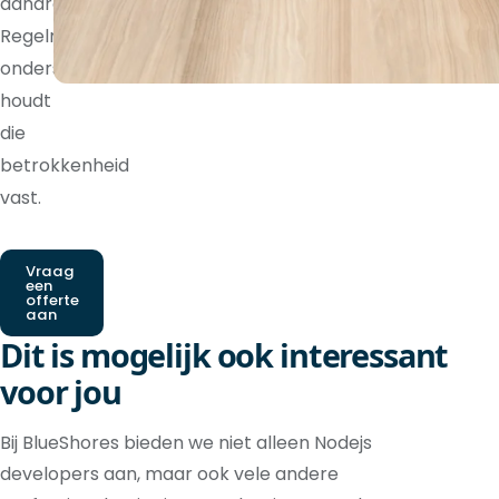
aandraagt.
Regelmatige
ondersteuning
houdt
die
betrokkenheid
vast.
Vraag
een
offerte
aan
Dit is mogelijk ook interessant
voor jou
Bij BlueShores bieden we niet alleen Nodejs
developers aan, maar ook vele andere