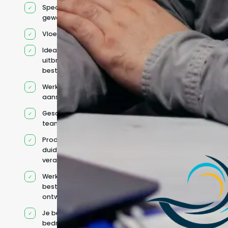
Specifiek voor jou
geworven profiel
Vloeiend Engels
Ideaal voor het
uitbreiden van
bestaande capaciteit
Werkt onder jouw
aansturing
Geschikt voor hybride
teams
Productcontext en
duidelijke
verantwoordelijkheden
Werkt binnen jouw
bestaande
ontwikkelteam
Je behoudt jouw
bedrijfs- en IT-