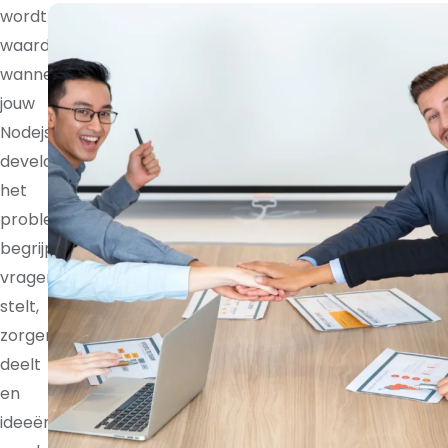
wordt
waardevoller
wanneer
jouw
Nodejs
developer
het
probleem
begrijpt,
vragen
stelt,
zorgen
deelt
en
ideeën