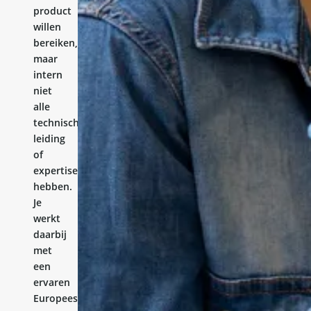
product
willen
bereiken,
maar
intern
niet
alle
technische
leiding
of
expertise
hebben.
Je
werkt
daarbij
met
een
ervaren
Europees