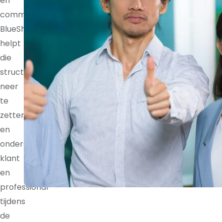
en
communicatieritmes.
BlueShores
helpt
die
structuur
neer
te
zetten
en
ondersteunt
klant
en
professional
tijdens
de