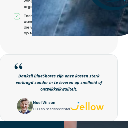
van jouw
organisatie
Technische
aansturing zonder
die volledig intern
op te bouwen
Dankzij BlueShores zijn onze kosten sterk
verlaagd zonder in te leveren op snelheid of
ontwikkelkwaliteit.
Noel Wilson
CEO en medeoprichter