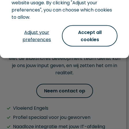
website usage. By clicking "Adjust your
Development team
preferences", you can choose which cookies
to allow.
Niet alleen op zoek naar een paar extra handen,
maar wil je een heel team inhuren dat een idee
Adjust your
Accept all
kan omzetten in realiteit voor jou en je bedrijf?
preferences
cookies
Zoek dan niet verder!
Met de BlueShores development team dienst kun
je ons jouw input geven, en wij zetten het om in
realiteit.
Neem contact op
Vloeiend Engels
Profiel speciaal voor jou geworven
Naadloze integratie met jouw IT-afdeling