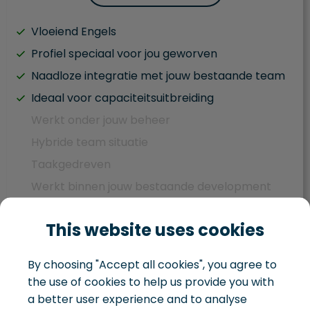
Vloeiend Engels
Profiel speciaal voor jou geworven
Naadloze integratie met jouw bestaande team
Ideaal voor capaciteitsuitbreiding
Werkt onder jouw beheer
Hybride team situatie
Taakgedreven
Werkt binnen jouw bestaande development
team
This website uses cookies
Aandacht blijft verdeeld tussen IT en bedrijf
Je beheert je eigen IT landschap
By choosing "Accept all cookies", you agree to
the use of cookies to help us provide you with
a better user experience and to analyse