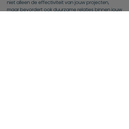
niet alleen de effectiviteit van jouw projecten,
maar bevordert ook duurzame relaties binnen jouw
team. Met BlueShores kun je erop vertrouwen dat je
niet alleen talent inhuurt, maar ook gedreven
medewerkers krijgt die zich inzetten voor jouw
succes.
Dit is mogelijk ook interessant voor
jou
Bij BlueShores bieden we niet alleen Magento2
specialisten aan, maar ook vele andere specialisten. Hier
is een selectie van andere specialisten die wellicht ook
interessant zijn voor jou: