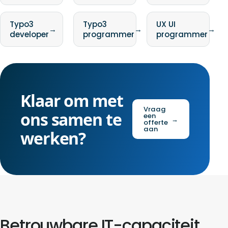
Typo3
Typo3
UX UI
→
→
→
developer
programmer
programmer
Klaar om met
Vraag
ons samen te
een
→
offerte
aan
werken?
Betrouwbare IT-capaciteit