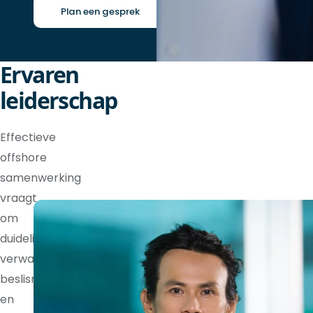
Plan een gesprek
Ervaren
leiderschap
Effectieve
offshore
samenwerking
vraagt
om
duidelijke
verwachtingen,
beslisrechten
en