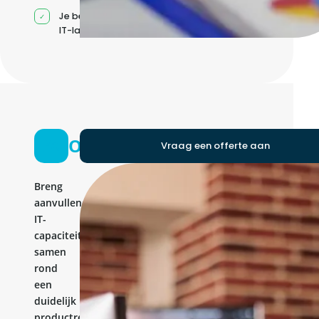
Je beheert jouw eigen
IT-landschap
Ontwikkelteam
Vraag een offerte aan
Breng
aanvullende
IT-
capaciteit
samen
rond
een
duidelijk
productresultaat.