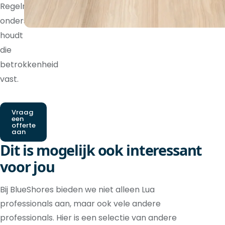
Regelmatige
ondersteuning
houdt
die
betrokkenheid
vast.
Vraag
een
offerte
aan
Dit is mogelijk ook interessant
voor jou
Bij BlueShores bieden we niet alleen Lua
professionals aan, maar ook vele andere
professionals. Hier is een selectie van andere