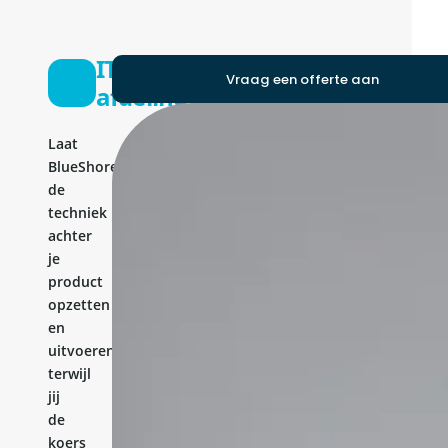
IT-
Vraag een offerte aan
afdeling
Laat
BlueShores
de
techniek
achter
je
product
opzetten
en
uitvoeren,
terwijl
jij
de
koers