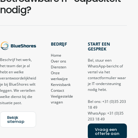
nodig?
BEDRIJF
START EEN
GESPREK
Home
Beschrijf het werk,
Bel, stuur een
Over ons
het team dat je al
WhatsApp-bericht of
Diensten
vertel via het
hebt en welke
Onze
contactformulier waar
verantwoordelijkheid
werkwijze
je IT-ondersteuning
je bij BlueShores wilt
Kennisbank
nodig hebt.
Contact
leggen. We vertellen
Veelgestelde
welke dienst bij die
Bel ons: +31 (0)35 203
vragen
situatie past.
18 49
WhatsApp: +31 (0)35
Bekijk
203 18 49
sitemap
Vraag een
offerte aan