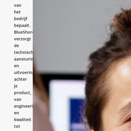
van
het
bedrijf
bepaalt.
BlueShores
verzorgt
de
technische
aansturing
en
uitvoering
achter
je
product,
van
engineering
en
kwaliteit
tot