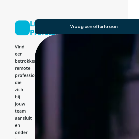
Lua
Vraag een offerte aan
Professional
Vind
een
betrokken
remote
professional
die
zich
bij
jouw
team
aansluit
en
onder