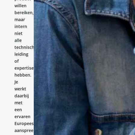
willen
bereiken,
maar
intern
niet
alle
technische
leiding
of
expertise
hebben.
Je
werkt
daarbij
met
een
ervaren
Europees
aanspreekpunt.