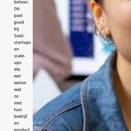
beheer.
Dit
past
goed
bij
SaaS-
startups
en
scale-
ups
die
wel
weten
wat
ze
met
hun
bedrijf
en
product