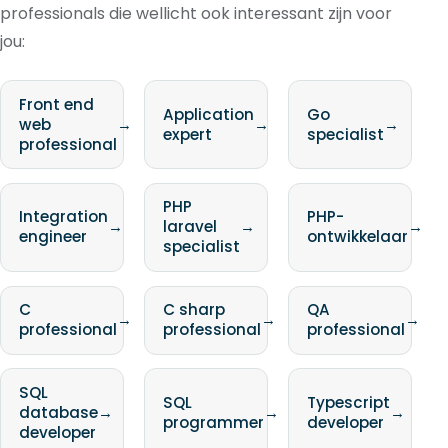
professionals die wellicht ook interessant zijn voor
jou:
Front end
Application
Go
web
→
→
→
expert
specialist
professional
PHP
Integration
PHP-
→
laravel
→
→
engineer
ontwikkelaar
specialist
C
C sharp
QA
→
→
→
professional
professional
professional
SQL
SQL
Typescript
database
→
→
→
programmer
developer
developer