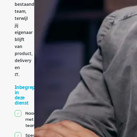
bestaande
team,
terwijl
jij
eigenaar
blijft
van
product,
delivery
en
IT.
Inbegrepen
in
deze
dienst
Naadloze integratie
met jouw bestaande
team
Specifiek voor jou