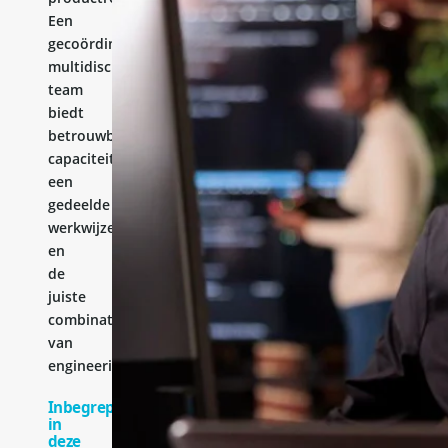
Een
gecoördineerd
multidisciplinair
team
biedt
betrouwbare
capaciteit,
een
gedeelde
werkwijze
en
de
juiste
combinatie
van
engineeringervaring.
Inbegrepen
in
deze