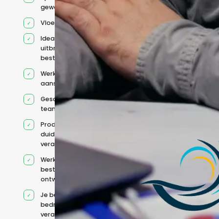
geworven profiel
Vloeiend Engels
Ideaal voor het
uitbreiden van
bestaande capaciteit
Werkt onder jouw
aansturing
Geschikt voor hybride
teams
Productcontext en
duidelijke
verantwoordelijkheden
Werkt binnen jouw
bestaande
ontwikkelteam
Je behoudt jouw
bedrijfs- en IT-
verantwoordelijkheden