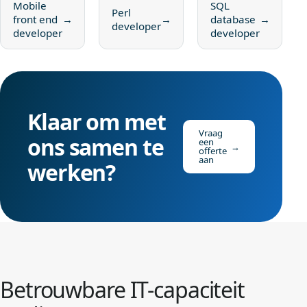
Mobile
SQL
Perl
front end
→
→
database
→
developer
developer
developer
Klaar om met
Vraag
ons samen te
een
→
offerte
aan
werken?
Betrouwbare IT-capaciteit