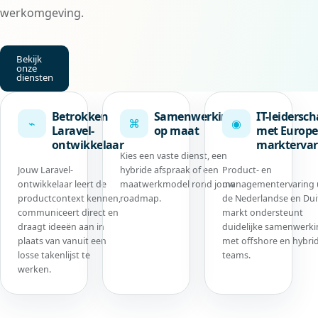
werkomgeving.
Bekijk
onze
diensten
Betrokken
Samenwerking
IT-leidersc
⌁
⌘
◉
Laravel-
op maat
met Europe
ontwikkelaar
marktervar
Kies een vaste dienst, een
Jouw Laravel-
hybride afspraak of een
Product- en
ontwikkelaar leert de
maatwerkmodel rond jouw
managementervaring 
productcontext kennen,
roadmap.
de Nederlandse en Dui
communiceert direct en
markt ondersteunt
draagt ideeën aan in
duidelijke samenwerk
plaats van vanuit een
met offshore en hybri
losse takenlijst te
teams.
werken.