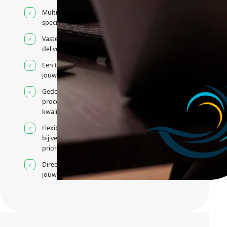
Multidisciplinaire
specialisten
Vaste
deliverycoördinatie
Een team rond
jouw roadmap
Gedeelde
processen en
kwaliteitsnormen
Flexibele capaciteit
bij veranderende
prioriteiten
Direct contact met
jouw team