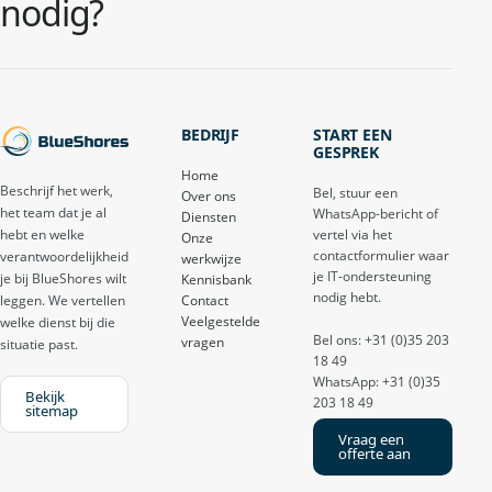
nodig?
BEDRIJF
START EEN
GESPREK
Home
Beschrijf het werk,
Bel, stuur een
Over ons
het team dat je al
WhatsApp-bericht of
Diensten
vertel via het
hebt en welke
Onze
contactformulier waar
verantwoordelijkheid
werkwijze
je IT-ondersteuning
je bij BlueShores wilt
Kennisbank
nodig hebt.
Contact
leggen. We vertellen
Veelgestelde
welke dienst bij die
Bel ons: +31 (0)35 203
vragen
situatie past.
18 49
WhatsApp: +31 (0)35
Bekijk
203 18 49
sitemap
Vraag een
offerte aan