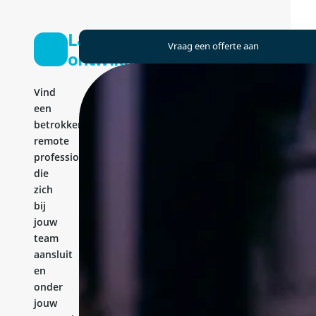
Laravel-
Vraag een offerte aan
ontwikkelaar
Vind
een
betrokken
remote
professional
die
zich
bij
jouw
team
aansluit
en
onder
jouw