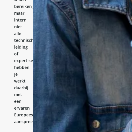
bereiken,
maar
intern
niet
alle
technische
leiding
of
expertise
hebben.
Je
werkt
daarbij
met
een
ervaren
Europees
aanspreekpunt.