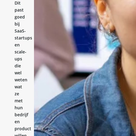
Dit
past
goed
bij
SaaS-
startups
en
scale-
ups
die
wel
weten
wat
ze
met
hun
bedrijf
en
product
willen