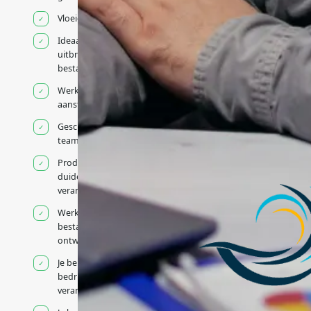
Vloeiend Engels
Ideaal voor het
uitbreiden van
bestaande capaciteit
Werkt onder jouw
aansturing
Geschikt voor hybride
teams
Productcontext en
duidelijke
verantwoordelijkheden
Werkt binnen jouw
bestaande
ontwikkelteam
Je behoudt jouw
bedrijfs- en IT-
verantwoordelijkheden