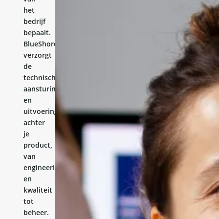
het
bedrijf
bepaalt.
BlueShores
verzorgt
de
technische
aansturing
en
uitvoering
achter
je
product,
van
engineering
en
kwaliteit
tot
beheer.