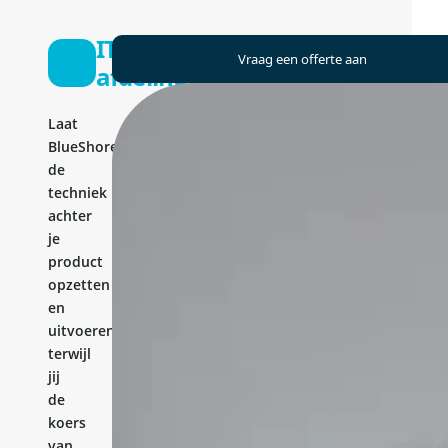
IT-
Vraag een offerte aan
afdeling
Laat
BlueShores
de
techniek
achter
je
product
opzetten
en
uitvoeren,
terwijl
jij
de
koers
van