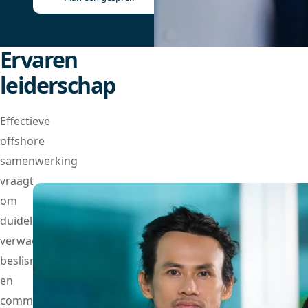
Ervaren
leiderschap
Effectieve
offshore
samenwerking
vraagt
om
duidelijke
verwachtingen,
beslisrechten
en
communicatieritmes.