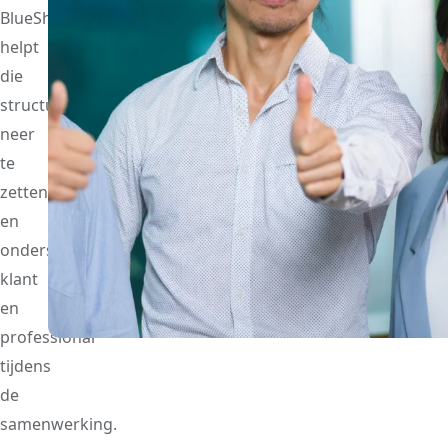
BlueShores
helpt
die
structuur
neer
te
zetten
en
ondersteunt
klant
en
professional
tijdens
de
samenwerking.