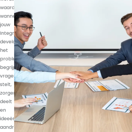
waardevoller
wanneer
jouw
Integrations
developer
het
probleem
begrijpt,
vragen
stelt,
zorgen
deelt
en
ideeën
aandraagt.