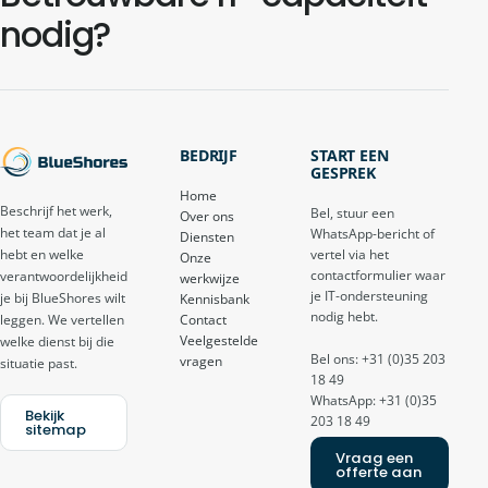
nodig?
BEDRIJF
START EEN
GESPREK
Home
Beschrijf het werk,
Bel, stuur een
Over ons
het team dat je al
WhatsApp-bericht of
Diensten
vertel via het
hebt en welke
Onze
contactformulier waar
verantwoordelijkheid
werkwijze
je IT-ondersteuning
je bij BlueShores wilt
Kennisbank
nodig hebt.
Contact
leggen. We vertellen
Veelgestelde
welke dienst bij die
Bel ons: +31 (0)35 203
vragen
situatie past.
18 49
WhatsApp: +31 (0)35
Bekijk
203 18 49
sitemap
Vraag een
offerte aan