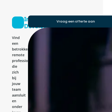
Integrations
Vraag een offerte aan
Developer
Vind
een
betrokken
remote
professional
die
zich
bij
jouw
team
aansluit
en
onder