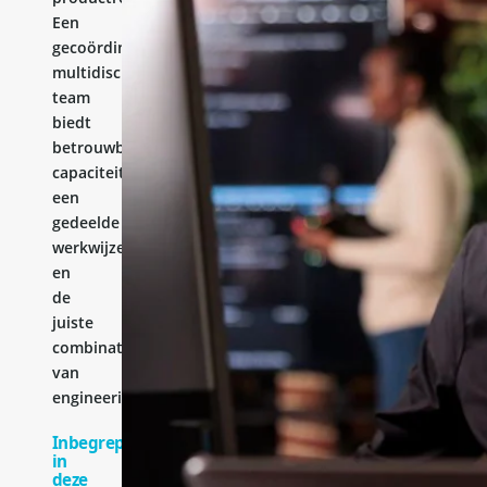
Een
gecoördineerd
multidisciplinair
team
biedt
betrouwbare
capaciteit,
een
gedeelde
werkwijze
en
de
juiste
combinatie
van
engineeringervaring.
Inbegrepen
in
deze