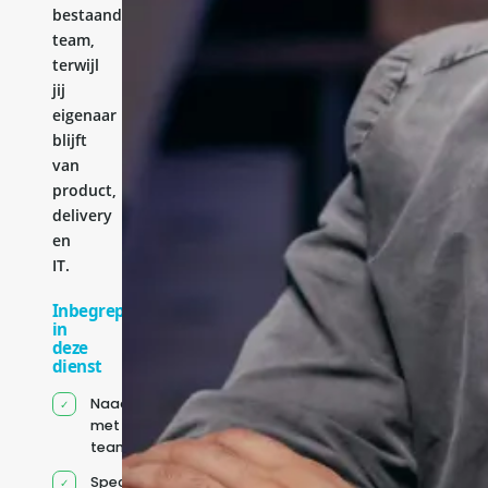
bestaande
team,
terwijl
jij
eigenaar
blijft
van
product,
delivery
en
IT.
Inbegrepen
in
deze
dienst
Naadloze integratie
met jouw bestaande
team
Specifiek voor jou