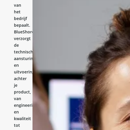
van
het
bedrijf
bepaalt.
BlueShores
verzorgt
de
technische
aansturing
en
uitvoering
achter
je
product,
van
engineering
en
kwaliteit
tot