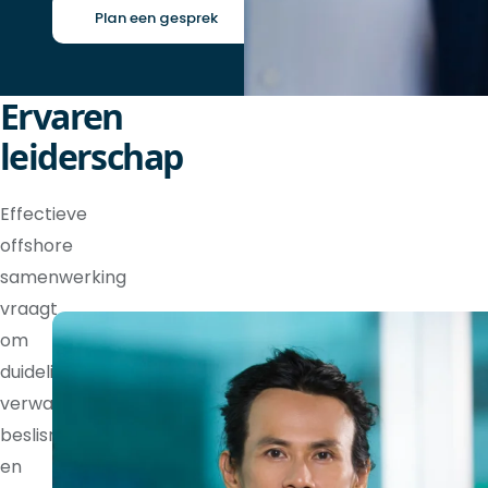
Plan een gesprek
Ervaren
leiderschap
Effectieve
offshore
samenwerking
vraagt
om
duidelijke
verwachtingen,
beslisrechten
en