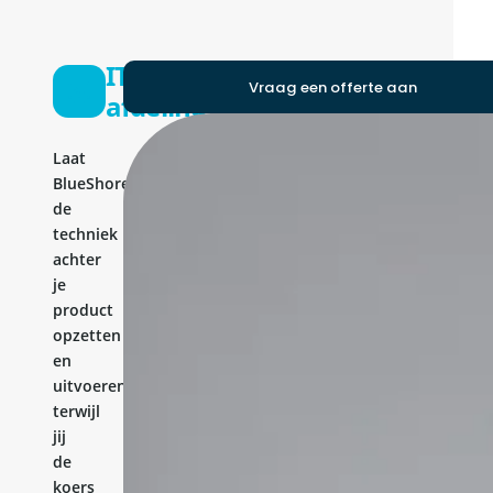
IT-
Vraag een offerte aan
afdeling
Laat
BlueShores
de
techniek
achter
je
product
opzetten
en
uitvoeren,
terwijl
jij
de
koers