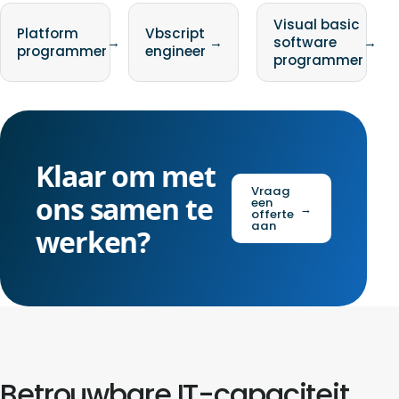
Visual basic
Platform
Vbscript
→
→
software
→
programmer
engineer
programmer
Klaar om met
Vraag
ons samen te
een
→
offerte
aan
werken?
Betrouwbare IT-capaciteit