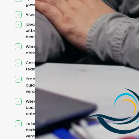
geworven profiel
Vloeiend Engels
Ideaal voor het
uitbreiden van
bestaande capaciteit
Werkt onder jouw
aansturing
Geschikt voor hybride
teams
Productcontext en
duidelijke
verantwoordelijkheden
Werkt binnen jouw
bestaande
ontwikkelteam
Je behoudt jouw
bedrijfs- en IT-
verantwoordelijkheden