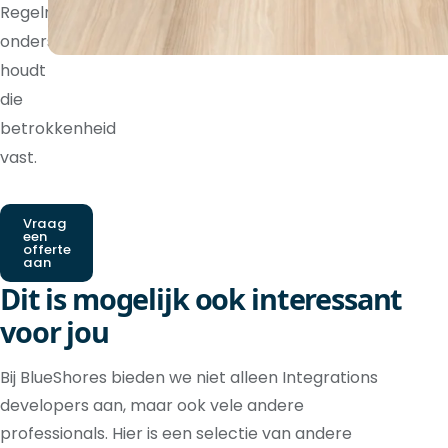
Regelmatige
ondersteuning
houdt
die
betrokkenheid
vast.
Vraag
een
offerte
aan
Dit is mogelijk ook interessant
voor jou
Bij BlueShores bieden we niet alleen Integrations
developers aan, maar ook vele andere
professionals. Hier is een selectie van andere