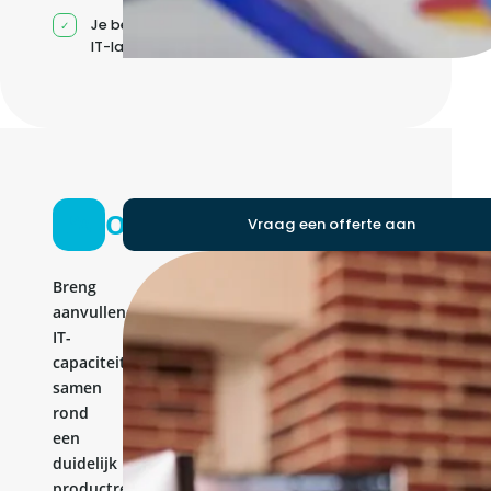
Je beheert jouw eigen
IT-landschap
Ontwikkelteam
Vraag een offerte aan
Breng
aanvullende
IT-
capaciteit
samen
rond
een
duidelijk
productresultaat.