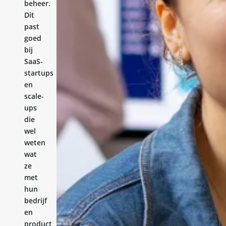
beheer.
Dit
past
goed
bij
SaaS-
startups
en
scale-
ups
die
wel
weten
wat
ze
met
hun
bedrijf
en
product