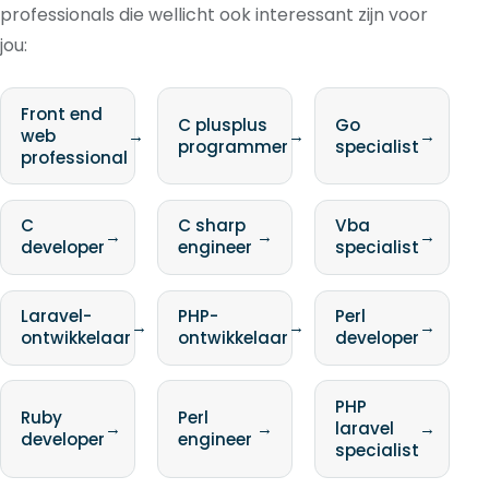
professionals die wellicht ook interessant zijn voor
jou:
Front end
C plusplus
Go
web
→
→
→
programmer
specialist
professional
C
C sharp
Vba
→
→
→
developer
engineer
specialist
Laravel-
PHP-
Perl
→
→
→
ontwikkelaar
ontwikkelaar
developer
PHP
Ruby
Perl
→
→
laravel
→
developer
engineer
specialist