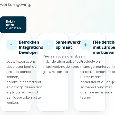
werkomgeving.
Bekijk
onze
diensten
Betrokken
Samenwerking
IT-leidersc
⌁
⌘
◉
Integrations
op maat
met Europe
Developer
marktervar
Kies een vaste dienst, een
Jouw Integrations
hybride afspraak of een
Product- en
developer leert de
maatwerkmodel rond
managementervari
productcontext
jouw roadmap.
uit de Nederlandse e
kennen,
Duitse markt
communiceert direct
ondersteunt duidelijk
en draagt ideeën aan
samenwerking met
in plaats van vanuit
offshore en hybride
een losse takenlijst te
teams.
werken.