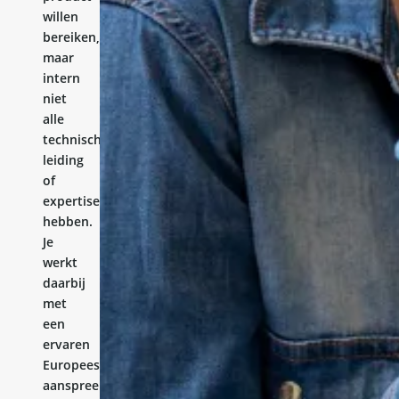
willen
bereiken,
maar
intern
niet
alle
technische
leiding
of
expertise
hebben.
Je
werkt
daarbij
met
een
ervaren
Europees
aanspreekpunt.