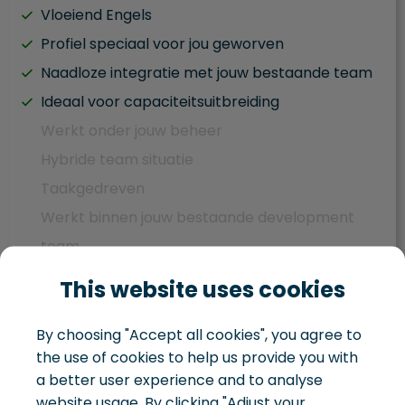
Vloeiend Engels
Profiel speciaal voor jou geworven
Naadloze integratie met jouw bestaande team
Ideaal voor capaciteitsuitbreiding
Werkt onder jouw beheer
Hybride team situatie
Taakgedreven
Werkt binnen jouw bestaande development
team
Aandacht blijft verdeeld tussen IT en bedrijf
This website uses cookies
Je beheert je eigen IT landschap
By choosing "Accept all cookies", you agree to
the use of cookies to help us provide you with
a better user experience and to analyse
Development team
website usage. By clicking "Adjust your