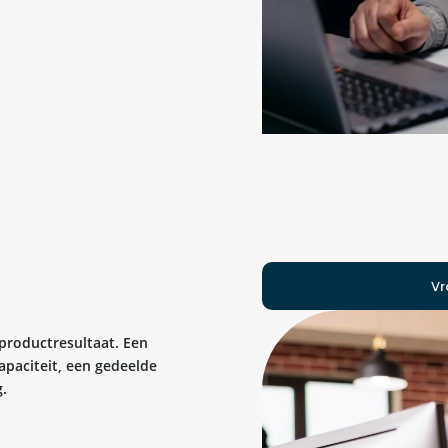
Vr
 productresultaat. Een
apaciteit, een gedeelde
.