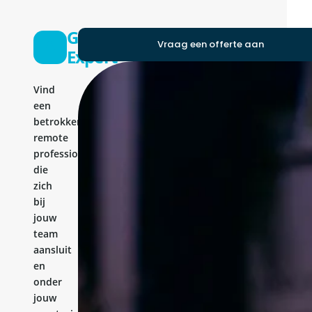
Go
Vraag een offerte aan
Expert
Vind
een
betrokken
remote
professional
die
zich
bij
jouw
team
aansluit
en
onder
jouw