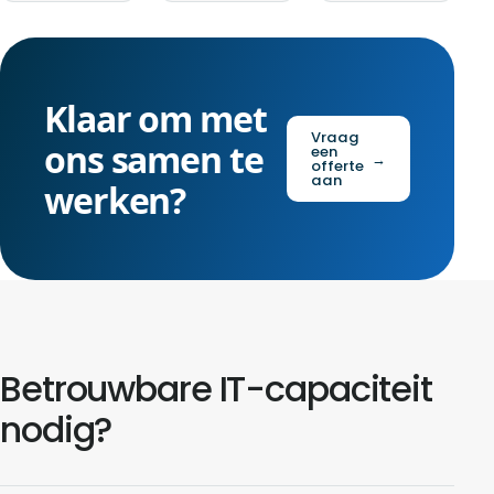
Klaar om met
Vraag
ons samen te
een
→
offerte
aan
werken?
Betrouwbare IT-capaciteit
nodig?