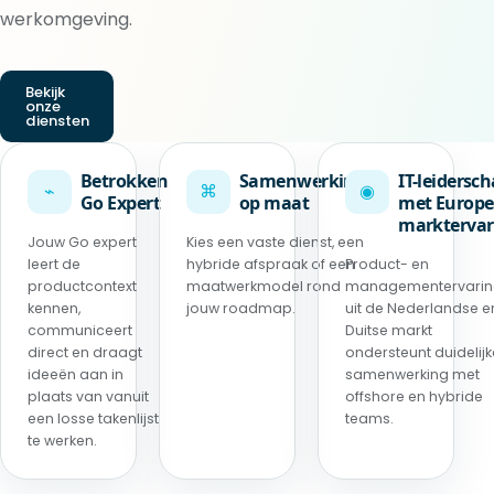
werkomgeving.
Bekijk
onze
diensten
Betrokken
Samenwerking
IT-leidersc
⌁
⌘
◉
Go Expert
op maat
met Europe
marktervar
Jouw Go expert
Kies een vaste dienst, een
leert de
hybride afspraak of een
Product- en
productcontext
maatwerkmodel rond
managementervari
kennen,
jouw roadmap.
uit de Nederlandse e
communiceert
Duitse markt
direct en draagt
ondersteunt duidelijk
ideeën aan in
samenwerking met
plaats van vanuit
offshore en hybride
een losse takenlijst
teams.
te werken.