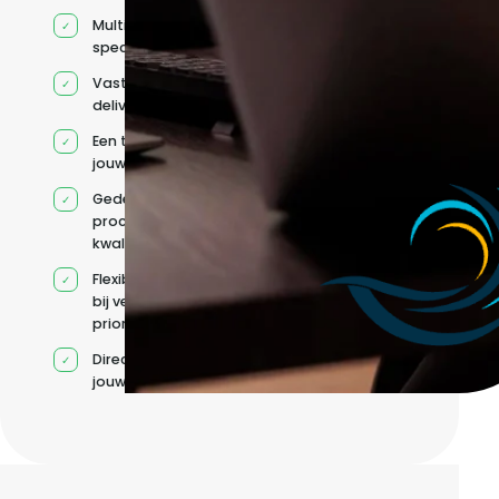
Multidisciplinaire
specialisten
Vaste
deliverycoördinatie
Een team rond
jouw roadmap
Gedeelde
processen en
kwaliteitsnormen
Flexibele capaciteit
bij veranderende
prioriteiten
Direct contact met
jouw team