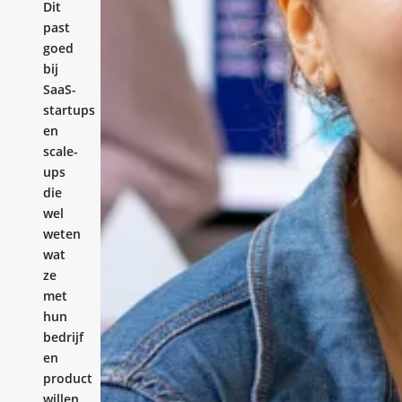
Dit
past
goed
bij
SaaS-
startups
en
scale-
ups
die
wel
weten
wat
ze
met
hun
bedrijf
en
product
willen