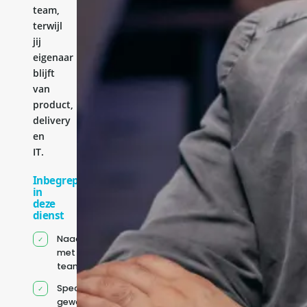
team,
terwijl
jij
eigenaar
blijft
van
product,
delivery
en
IT.
Inbegrepen
in
deze
dienst
Naadloze integratie
met jouw bestaande
team
Specifiek voor jou
geworven profiel