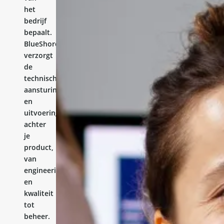
het
bedrijf
bepaalt.
BlueShores
verzorgt
de
technische
aansturing
en
uitvoering
achter
je
product,
van
engineering
en
kwaliteit
tot
beheer.