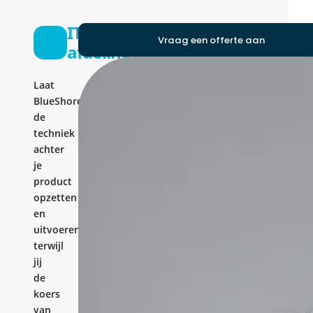
IT-
Vraag een offerte aan
afdeling
Laat
BlueShores
de
techniek
achter
je
product
opzetten
en
uitvoeren,
terwijl
jij
de
koers
van