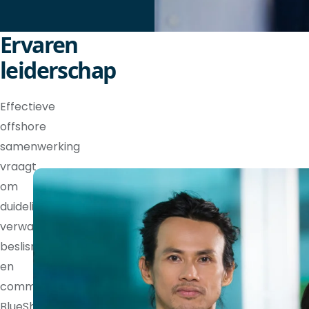
Ervaren
leiderschap
Effectieve
offshore
samenwerking
vraagt
om
duidelijke
verwachtingen,
beslisrechten
en
communicatieritmes.
BlueShores