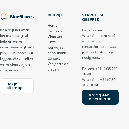
BEDRIJF
START EEN
GESPREK
Home
Beschrijf het werk,
Bel, stuur een
Over ons
het team dat je al
WhatsApp-bericht of
Diensten
vertel via het
hebt en welke
Onze
contactformulier waar
verantwoordelijkheid
werkwijze
je IT-ondersteuning
je bij BlueShores wilt
Kennisbank
nodig hebt.
Contact
leggen. We vertellen
Veelgestelde
welke dienst bij die
Bel ons: +31 (0)35 203
vragen
situatie past.
18 49
WhatsApp: +31 (0)35
Bekijk
203 18 49
sitemap
Vraag een
offerte aan