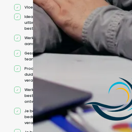
Vloeiend Engels
Ideaal voor het
uitbreiden van
bestaande capaciteit
Werkt onder jouw
aansturing
Geschikt voor hybride
teams
Productcontext en
duidelijke
verantwoordelijkheden
Werkt binnen jouw
bestaande
ontwikkelteam
Je behoudt jouw
bedrijfs- en IT-
verantwoordelijkheden