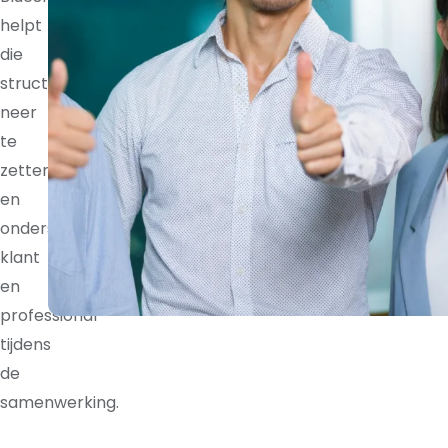
helpt
die
structuur
neer
te
zetten
en
ondersteunt
klant
en
professional
tijdens
de
samenwerking.