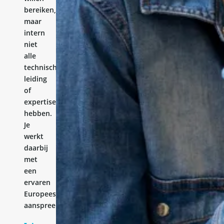
bereiken,
maar
intern
niet
alle
technische
leiding
of
expertise
hebben.
Je
werkt
daarbij
met
een
ervaren
Europees
aanspreekpunt.