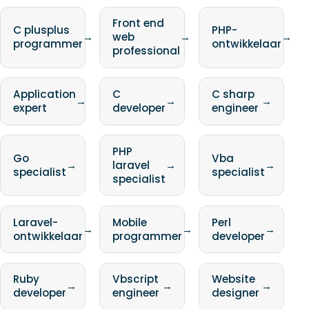
Front end
C plusplus
PHP-
→
web
→
→
programmer
ontwikkelaar
professional
Application
C
C sharp
→
→
→
expert
developer
engineer
PHP
Go
Vba
→
laravel
→
→
specialist
specialist
specialist
Laravel-
Mobile
Perl
→
→
→
ontwikkelaar
programmer
developer
Ruby
Vbscript
Website
→
→
→
developer
engineer
designer