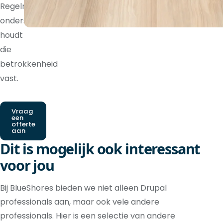
Regelmatige
ondersteuning
houdt
die
betrokkenheid
vast.
Vraag
een
offerte
aan
Dit is mogelijk ook interessant
voor jou
Bij BlueShores bieden we niet alleen Drupal
professionals aan, maar ook vele andere
professionals. Hier is een selectie van andere