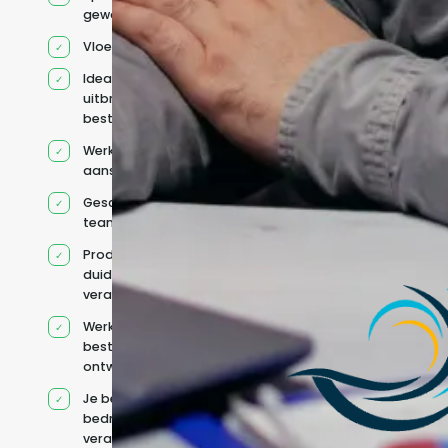
geworven profiel
Vloeiend Engels
Ideaal voor het
uitbreiden van
bestaande capaciteit
Werkt onder jouw
aansturing
Geschikt voor hybride
teams
Productcontext en
duidelijke
verantwoordelijkheden
Werkt binnen jouw
bestaande
ontwikkelteam
Je behoudt jouw
bedrijfs- en IT-
verantwoordelijkheden