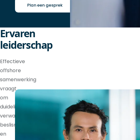
Plan een gesprek
Ervaren
leiderschap
Effectieve
offshore
samenwerking
vraagt
om
duidelijke
verwachtingen,
beslisrechten
en