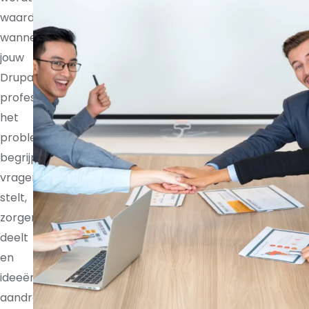
waardevoller
wanneer
jouw
Drupal
professional
het
probleem
begrijpt,
vragen
stelt,
zorgen
deelt
en
ideeën
aandraagt.