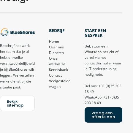
BEDRIJF
START EEN
GESPREK
Home
Beschrijf het werk,
Bel, stuur een
Over ons
het team dat je al
WhatsApp-bericht of
Diensten
vertel via het
hebt en welke
Onze
contactformulier waar
verantwoordelijkheid
werkwijze
je IT-ondersteuning
je bij BlueShores wilt
Kennisbank
nodig hebt.
Contact
leggen. We vertellen
Veelgestelde
welke dienst bij die
Bel ons: +31 (0)35 203
vragen
situatie past.
18 49
WhatsApp: +31 (0)35
Bekijk
203 18 49
sitemap
Vraag een
offerte aan