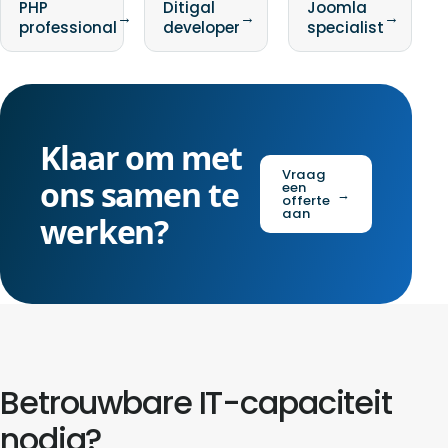
PHP
Ditigal
Joomla
→
→
→
professional
developer
specialist
Klaar om met
Vraag
ons samen te
een
→
offerte
aan
werken?
Betrouwbare IT-capaciteit
nodig?