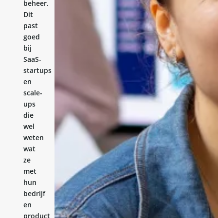
beheer.
Dit
past
goed
bij
SaaS-
startups
en
scale-
ups
die
wel
weten
wat
ze
met
hun
bedrijf
en
product