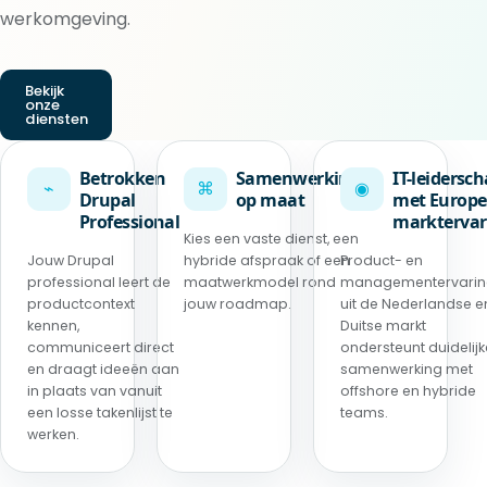
werkomgeving.
Bekijk
onze
diensten
Betrokken
Samenwerking
IT-leidersc
⌁
⌘
◉
Drupal
op maat
met Europe
Professional
marktervar
Kies een vaste dienst, een
Jouw Drupal
hybride afspraak of een
Product- en
professional leert de
maatwerkmodel rond
managementervari
productcontext
jouw roadmap.
uit de Nederlandse e
kennen,
Duitse markt
communiceert direct
ondersteunt duidelijk
en draagt ideeën aan
samenwerking met
in plaats van vanuit
offshore en hybride
een losse takenlijst te
teams.
werken.