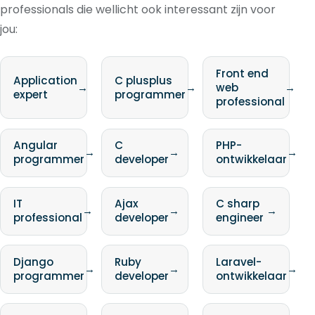
professionals die wellicht ook interessant zijn voor
jou:
Front end
Application
C plusplus
→
→
web
→
expert
programmer
professional
Angular
C
PHP-
→
→
→
programmer
developer
ontwikkelaar
IT
Ajax
C sharp
→
→
→
professional
developer
engineer
Django
Ruby
Laravel-
→
→
→
programmer
developer
ontwikkelaar