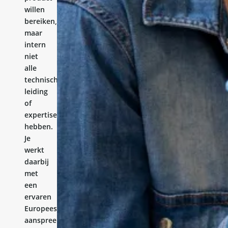
willen
bereiken,
maar
intern
niet
alle
technische
leiding
of
expertise
hebben.
Je
werkt
daarbij
met
een
ervaren
Europees
aanspreekpunt.