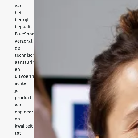
van
het
bedrijf
bepaalt.
BlueShores
verzorgt
de
technische
aansturing
en
uitvoering
achter
je
product,
van
engineering
en
kwaliteit
tot