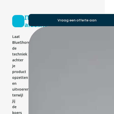
IT-
Vraag een offerte aan
afdeling
Laat
BlueShores
de
techniek
achter
je
product
opzetten
en
uitvoeren,
terwijl
jij
de
koers