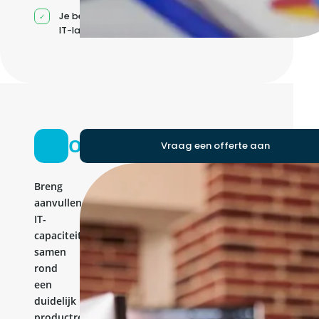
Je beheert jouw eigen
IT-landschap
Ontwikkelteam
Vraag een offerte aan
Breng
aanvullende
IT-
capaciteit
samen
rond
een
duidelijk
productresultaat.