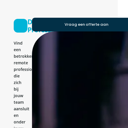
Drupal
Vraag een offerte aan
Professional
Vind
een
betrokken
remote
professional
die
zich
bij
jouw
team
aansluit
en
onder