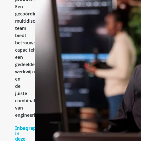
Een
gecoördineerd
multidisciplinair
team
biedt
betrouwbare
capaciteit,
een
gedeelde
werkwijze
en
de
juiste
combinatie
van
engineeringervaring.
Inbegrepen
in
deze