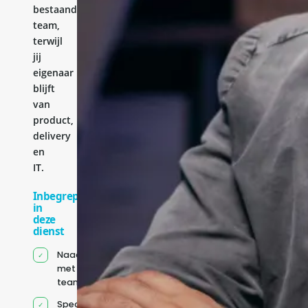
bestaande
team,
terwijl
jij
eigenaar
blijft
van
product,
delivery
en
IT.
Inbegrepen
in
deze
dienst
Naadloze integratie
met jouw bestaande
team
Specifiek voor jou